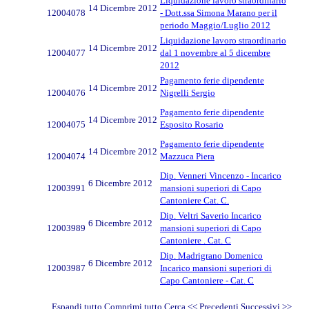
Liquidazione lavoro straordinario
14 Dicembre 2012
12004078
- Dott.ssa Simona Marano per il
periodo Maggio/Luglio 2012
Liquidazione lavoro straordinario
14 Dicembre 2012
12004077
dal 1 novembre al 5 dicembre
2012
Pagamento ferie dipendente
14 Dicembre 2012
12004076
Nigrelli Sergio
Pagamento ferie dipendente
14 Dicembre 2012
12004075
Esposito Rosario
Pagamento ferie dipendente
14 Dicembre 2012
12004074
Mazzuca Piera
Dip. Venneri Vincenzo - Incarico
6 Dicembre 2012
12003991
mansioni superiori di Capo
Cantoniere Cat. C.
Dip. Veltri Saverio Incarico
6 Dicembre 2012
12003989
mansioni superiori di Capo
Cantoniere . Cat. C
Dip. Madrigrano Domenico
6 Dicembre 2012
12003987
Incarico mansioni superiori di
Capo Cantoniere - Cat. C
Espandi tutto
Comprimi tutto
Cerca
<< Precedenti
Successivi
>>