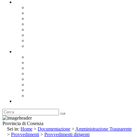
Documentazione
Albo Pretorio OnLine
Bandi e Avvisi di Gara
Concorsi e ricerca personale
Bilanci
Amministrazione Trasparente
Statuto
Regolamenti
Provincia
Stemma e Gonfalone
Palazzo della Provincia
Le Sedi della Provincia
Territorio
I Comuni
Enti e Istituzioni
Rubrica
Provincia di Cosenza
Sei in:
Home
>
Documentazione
>
Amministrazione Trasparente
>
Provvedimenti
>
Provvedimenti dirigenti