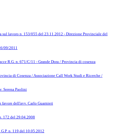
za sul lavoro n. 153/055 del 23.11.2012 - Direzione Provinciale del
 16/09/2011
sacce R.G. n. 671/C/11 - Grande Dora / Provincia di cosenza
rovincia di Cosenza / Associazione Call Work Studi e Ricerche /
v. Serena Paolini
 favore dell'avv. Carlo Guarnieri
 n. 172 del 29.04.2008
i G.P. n. 119 del 10.05.2012