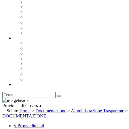
Bandi e Avvisi di Gara
Concorsi e ricerca personale
Bilanci
Amministrazione Trasparente
Statuto
Regolamenti
Provincia
Stemma e Gonfalone
Palazzo della Provincia
Le Sedi della Provincia
Territorio
I Comuni
Enti e Istituzioni
Rubrica
Provincia di Cosenza
Sei in:
Home
>
Documentazione
>
Amministrazione Trasparente
>
DOCUMENTAZIONE
√ Provvedimenti