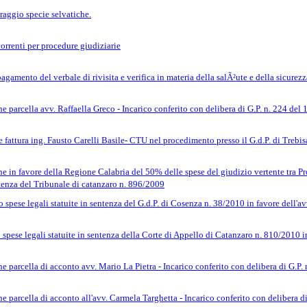
aggio specie selvatiche.
rrenti per procedure giudiziarie
gamento del verbale di rivisita e verifica in materia della salÃ²ute e della sicurez
e parcella avv. Raffaella Greco - Incarico conferito con delibera di G.P. n. 224 del
 fattura ing. Fausto Carelli Basile- CTU nel procedimento presso il G.d.P. di Trebi
e in favore della Regione Calabria del 50% delle spese del giudizio vertente tra P
tenza del Tribunale di catanzaro n. 896/2009
spese legali statuite in sentenza del G.d.P. di Cosenza n. 38/2010 in favore dell'av
pese legali statuite in sentenza della Corte di Appello di Catanzaro n. 810/2010 in
e parcella di acconto avv. Mario La Pietra - Incarico conferito con delibera di G.P.
e parcella di acconto all'avv. Carmela Targhetta - Incarico conferito con delibera d