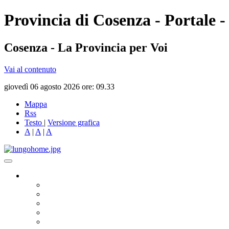
Provincia di Cosenza - Portale -
Cosenza - La Provincia per Voi
Vai al contenuto
giovedì 06 agosto 2026 ore: 09.33
Mappa
Rss
Testo
|
Versione grafica
A
|
A
|
A
Governo
Presidente
Consiglio Provinciale
Consiglieri Delegati
Assemblea dei Sindaci
Commissioni Consiliari