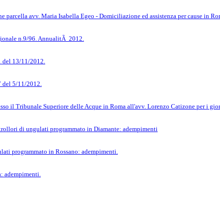
e parcella avv. Maria Isabella Egeo - Domiciliazione ed assistenza per cause in R
ionale n.9/96. AnnualitÃ 2012.
 del 13/11/2012.
 del 5/11/2012.
esso il Tribunale Superiore delle Acque in Roma all'avv. Lorenzo Catizone per i gi
trollori di ungulati programmato in Diamante: adempimenti
gulati programmato in Rossano: adempimenti.
: adempimenti.