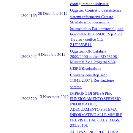
configurazione software
Oggetto: Contratto dâassistenza
20 Dicembre 2012
12004165
sistemi informativi Catasto
Stradale â Concessioni â
Interscambio Dati territoriali, con
la societÃ ELDASOFT S.p.A. da
Treviso - codice CIG
Z1F0353B11
Oggetto:POR Calabria
4 Dicembre 2012
12003942
2000/2006 codice RD 58198 ,
Misura 6.3.c â Progetto SAX
CISP â Risoluzione
Convenziona Rep. nÂ°
11943/2007 â Restituzione
somme.
IMPEGNO DI SPESA PER
13 Novembre 2012
12003729
FUNZIONAMENTO SERVIZIO
INFORMATICO,
ADEGUAMENTO SISTEMA
INFORMATIVO ALLE MISURE
PREVISTE DAL CAD ( D.LGS.
235/2010).
ATTIVAZIONE PROCEDURA