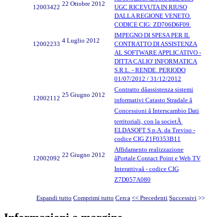
22 Ottobre 2012
12003422
UGC RICEVUTA IN RIUSO
DALLA REGIONE VENETO.
CODICE CIG: ZD706D6F09.
IMPEGNO DI SPESA PER IL
4 Luglio 2012
12002233
CONTRATTO DI ASSISTENZA
AL SOFTWARE APPLICATIVO -
DITTA CALIO' INFORMATICA
S.R.L. - RENDE. PERIODO
01/07/2012 / 31/12/2012
Contratto dâassistenza sistemi
25 Giugno 2012
12002112
informativi Catasto Stradale â
Concessioni â Interscambio Dati
territoriali, con la societÃ
ELDASOFT S.p.A. da Treviso -
codice CIG Z1F0353B11
Affidamento realizzazione
22 Giugno 2012
12002092
âPortale Contact Point e Web TV
Interattivaâ - codice CIG
Z7D057A080
Espandi tutto
Comprimi tutto
Cerca
<< Precedenti
Successivi
>>