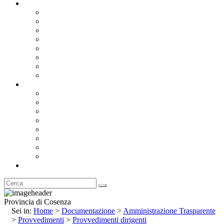
Documentazione
Albo Pretorio OnLine
Bandi e Avvisi di Gara
Concorsi e ricerca personale
Bilanci
Amministrazione Trasparente
Statuto
Regolamenti
Provincia
Stemma e Gonfalone
Palazzo della Provincia
Le Sedi della Provincia
Territorio
I Comuni
Enti e Istituzioni
Rubrica
Provincia di Cosenza
Sei in:
Home
>
Documentazione
>
Amministrazione Trasparente
>
Provvedimenti
>
Provvedimenti dirigenti