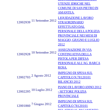
UTENZE IDRICHE NEL
COMUNE DI SAN PIETRO IN
AMANTEA.
LIQUIDAZIONE LAVORO
11 Settembre 2012
12002939
STRAORDINARIO
EFFETTUATO DAL
PERSONALE DELLA POLIZIA
PROVINCIALE NEI MESI DI
MAGGIO, GIUGNO E LUGLIO
2012
ASSEGNAZIONE IN VIA
10 Settembre 2012
12002928
CONTINUATIVA DELLA
PISTOLA PER DIFESA
PERSONALE ALL'AG. BARCA
ROSA.
IMPEGNO DI SPESA SUL
2 Agosto 2012
12002703
CAPITOLO N.78120101
BILANCIO 2012
PIANO DI LAVORO ANNO 2012
10 Luglio 2012
12002295
- SETTORE POLIZIA
PROVINCIALE
IMPEGNO DI SPESA SUL
7 Giugno 2012
12001860
CAPITOLO 78120101