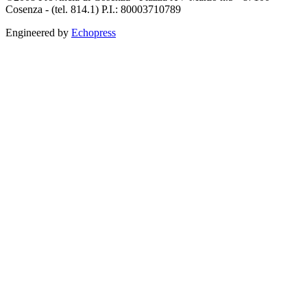
Cosenza - (tel. 814.1) P.I.: 80003710789
Engineered by
Echopress