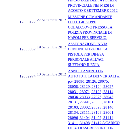
PERSONALE DELLA POLIZIA
PROVINCIALE NEI MESI DI
AGOSTO E SETTEMBRE 2012
MISSIONE COMANDANTE
27 Settembre 2012
12003177
DOTT. GIUSEPPE
COLAIACOVO PRESSO LA
POLIZIA PROVINCIALE DI
NAPOLI PER SERVIZIO.
ASSEGNAZIONE IN VIA
19 Settembre 2012
12003057
CONTINUATIVA DELLA
PISTOLA PER DIFESA
PERSONALE ALL'AG.
SUFFIANO' ILENIA.
ANNULLAMENTO IN
13 Settembre 2012
12002974
AUTOTUTELA DEI VERBALI n.
p.v. 28090, 28126, 28075,
28058, 28129, 28124, 28027,
28031, 28071, 28123, 28114,
28036, 28033, 27976, 28043,
28131, 27991, 28088, 28101,
28103, 28002, 28093, 28140,
28134, 28111, 28107, 28061,
28096, 31404, 31406, 31414,
31411, 31408, 31412 A CARICO
DI 34 TRASGRESSORI CON