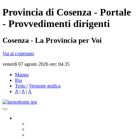
Provincia di Cosenza - Portale
- Provvedimenti dirigenti
Cosenza - La Provincia per Voi
Vai al contenuto
venerdì 07 agosto 2026 ore: 04.35
Mappa
Rss
Testo
|
Versione grafica
A
|
A
|
A
Governo
Presidente
Consiglio Provinciale
Consiglieri Delegati