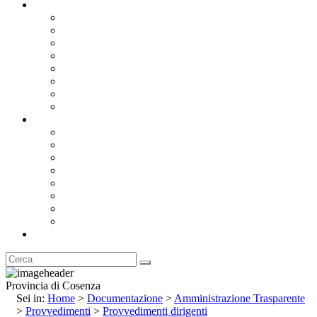
Documentazione
Albo Pretorio OnLine
Bandi e Avvisi di Gara
Concorsi e ricerca personale
Bilanci
Amministrazione Trasparente
Statuto
Regolamenti
Provincia
Stemma e Gonfalone
Palazzo della Provincia
Le Sedi della Provincia
Territorio
I Comuni
Enti e Istituzioni
Rubrica
Provincia di Cosenza
Sei in:
Home
>
Documentazione
>
Amministrazione Trasparente
>
Provvedimenti
>
Provvedimenti dirigenti