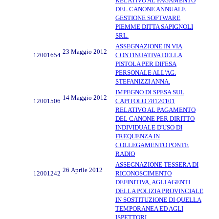
RELATIVO AL PAGAMENTO
DEL CANONE ANNUALE
GESTIONE SOFTWARE
PIEMME DITTA SAPIGNOLI
SRL.
ASSEGNAZIONE IN VIA
23 Maggio 2012
12001654
CONTINUATIVA DELLA
PISTOLA PER DIFESA
PERSONALE ALL'AG.
STEFANIZZI ANNA.
IMPEGNO DI SPESA SUL
14 Maggio 2012
12001506
CAPITOLO 78120101
RELATIVO AL PAGAMENTO
DEL CANONE PER DIRITTO
INDIVIDUALE D'USO DI
FREQUENZA IN
COLLEGAMENTO PONTE
RADIO
ASSEGNAZIONE TESSERA DI
26 Aprile 2012
12001242
RICONOSCIMENTO
DEFINITIVA, AGLI AGENTI
DELLA POLIZIA PROVINCIALE
IN SOSTITUZIONE DI QUELLA
TEMPORANEA ED AGLI
ISPETTORI