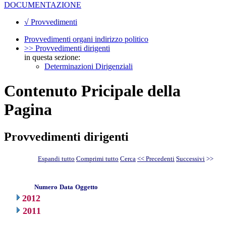
DOCUMENTAZIONE
√ Provvedimenti
Provvedimenti organi indirizzo politico
>> Provvedimenti dirigenti
in questa sezione:
Determinazioni Dirigenziali
Contenuto Pricipale della
Pagina
Provvedimenti dirigenti
Espandi tutto
Comprimi tutto
Cerca
<< Precedenti
Successivi
>>
Numero
Data
Oggetto
2012
2011