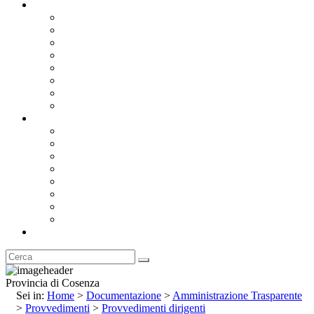
Documentazione
Albo Pretorio OnLine
Bandi e Avvisi di Gara
Concorsi e ricerca personale
Bilanci
Amministrazione Trasparente
Statuto
Regolamenti
Provincia
Stemma e Gonfalone
Palazzo della Provincia
Le Sedi della Provincia
Territorio
I Comuni
Enti e Istituzioni
Rubrica
Provincia di Cosenza
Sei in:
Home
>
Documentazione
>
Amministrazione Trasparente
>
Provvedimenti
>
Provvedimenti dirigenti