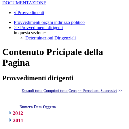
DOCUMENTAZIONE
√ Provvedimenti
Provvedimenti organi indirizzo politico
>> Provvedimenti dirigenti
in questa sezione:
Determinazioni Dirigenziali
Contenuto Pricipale della
Pagina
Provvedimenti dirigenti
Espandi tutto
Comprimi tutto
Cerca
<< Precedenti
Successivi
>>
Numero
Data
Oggetto
2012
2011