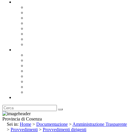
Documentazione
Albo Pretorio OnLine
Bandi e Avvisi di Gara
Concorsi e ricerca personale
Bilanci
Amministrazione Trasparente
Statuto
Regolamenti
Provincia
Stemma e Gonfalone
Palazzo della Provincia
Le Sedi della Provincia
Territorio
I Comuni
Enti e Istituzioni
Rubrica
Provincia di Cosenza
Sei in:
Home
>
Documentazione
>
Amministrazione Trasparente
>
Provvedimenti
>
Provvedimenti dirigenti