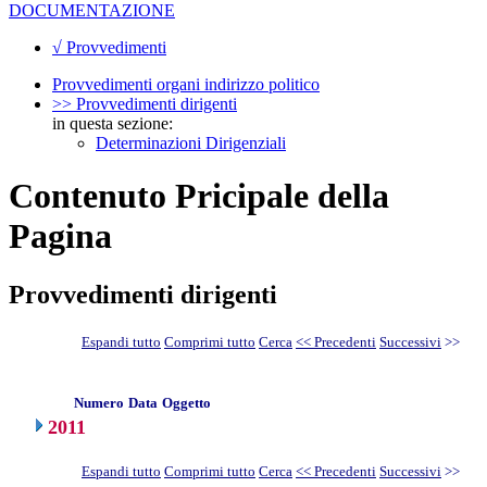
DOCUMENTAZIONE
√ Provvedimenti
Provvedimenti organi indirizzo politico
>> Provvedimenti dirigenti
in questa sezione:
Determinazioni Dirigenziali
Contenuto Pricipale della
Pagina
Provvedimenti dirigenti
Espandi tutto
Comprimi tutto
Cerca
<< Precedenti
Successivi
>>
Numero
Data
Oggetto
2011
Espandi tutto
Comprimi tutto
Cerca
<< Precedenti
Successivi
>>