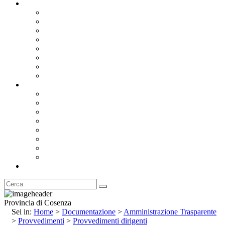
Documentazione
Albo Pretorio OnLine
Bandi e Avvisi di Gara
Concorsi e ricerca personale
Bilanci
Amministrazione Trasparente
Statuto
Regolamenti
Provincia
Stemma e Gonfalone
Palazzo della Provincia
Le Sedi della Provincia
Territorio
I Comuni
Enti e Istituzioni
Rubrica
Provincia di Cosenza
Sei in:
Home
>
Documentazione
>
Amministrazione Trasparente
>
Provvedimenti
>
Provvedimenti dirigenti