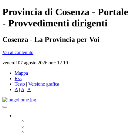
Provincia di Cosenza - Portale
- Provvedimenti dirigenti
Cosenza - La Provincia per Voi
Vai al contenuto
venerdì 07 agosto 2026 ore: 12.19
Mappa
Rss
Testo
|
Versione grafica
A
|
A
|
A
Governo
Presidente
Consiglio Provinciale
Consiglieri Delegati