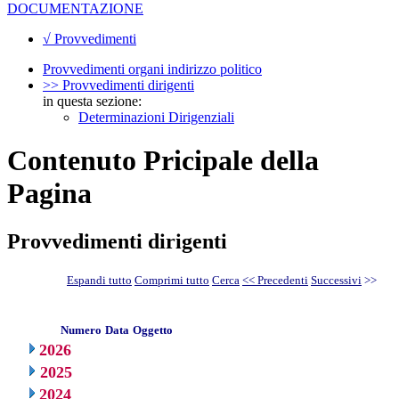
DOCUMENTAZIONE
√ Provvedimenti
Provvedimenti organi indirizzo politico
>> Provvedimenti dirigenti
in questa sezione:
Determinazioni Dirigenziali
Contenuto Pricipale della
Pagina
Provvedimenti dirigenti
Espandi tutto
Comprimi tutto
Cerca
<< Precedenti
Successivi
>>
Numero
Data
Oggetto
2026
2025
2024