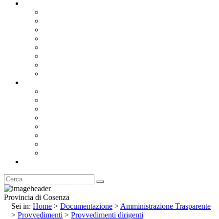
Documentazione
Albo Pretorio OnLine
Bandi e Avvisi di Gara
Concorsi e ricerca personale
Bilanci
Amministrazione Trasparente
Statuto
Regolamenti
Provincia
Stemma e Gonfalone
Palazzo della Provincia
Le Sedi della Provincia
Territorio
I Comuni
Enti e Istituzioni
Rubrica
Provincia di Cosenza
Sei in:
Home
>
Documentazione
>
Amministrazione Trasparente
>
Provvedimenti
>
Provvedimenti dirigenti