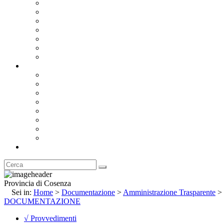
Bandi e Avvisi di Gara
Concorsi e ricerca personale
Bilanci
Amministrazione Trasparente
Statuto
Regolamenti
Provincia
Stemma e Gonfalone
Palazzo della Provincia
Le Sedi della Provincia
Territorio
I Comuni
Enti e Istituzioni
Rubrica
Provincia di Cosenza
Sei in:
Home
>
Documentazione
>
Amministrazione Trasparente
>
DOCUMENTAZIONE
√ Provvedimenti