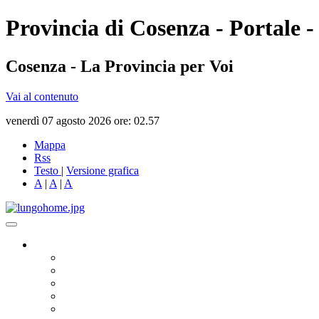
Provincia di Cosenza - Portale -
Cosenza - La Provincia per Voi
Vai al contenuto
venerdì 07 agosto 2026 ore: 02.57
Mappa
Rss
Testo
|
Versione grafica
A
|
A
|
A
Governo
Presidente
Consiglio Provinciale
Consiglieri Delegati
Assemblea dei Sindaci
Commissioni Consiliari