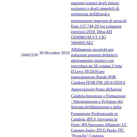
impianti termici degli istituti
scolastici e degli immobili di
pertinenza dellâEnteâ e
prenotazione impegno di spesa di
Euro 137.744,20 iva compresa
esercizio 2016. Ditta ATI
GEMMO-M.S.T. CIG
5664691AE2
Affidamento incarichi per
30 Dicembre 2016
16002326
redazione progetti definitivi
adeguamento sismico con
procedura art.36 comma 2 letta
D.Lgvo 50/2016 per
partecipazione Bando POR
Calabria FESR FSE 2014/2020 â
Approvazione Piano dâAzione
Calabria Istruzione e Formazione
- Valorizzazione e Sviluppo del
Sistema dellâIstruzione e della
Formazione Professionale in
Calabria.-IPA S. Giovanni in
Fiore- IPA Spezzano Albanese- LC
Cassano Ionio- ITCG Paola- ITC
"Pezzullo" Cosenza.