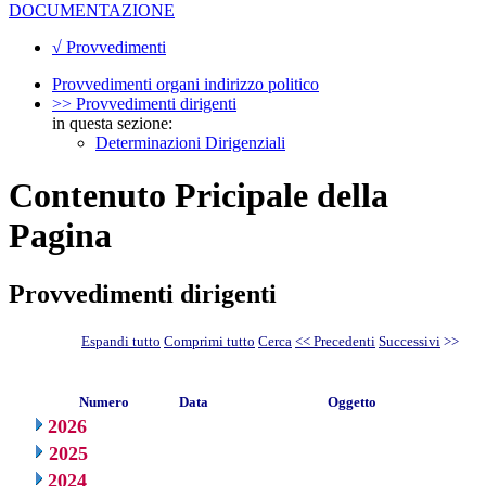
DOCUMENTAZIONE
√ Provvedimenti
Provvedimenti organi indirizzo politico
>> Provvedimenti dirigenti
in questa sezione:
Determinazioni Dirigenziali
Contenuto Pricipale della
Pagina
Provvedimenti dirigenti
Espandi tutto
Comprimi tutto
Cerca
<< Precedenti
Successivi
>>
Numero
Data
Oggetto
2026
2025
2024