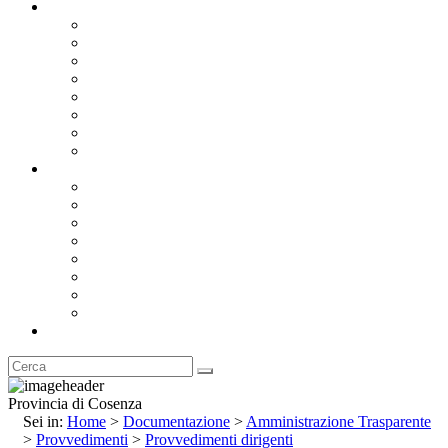
Documentazione
Albo Pretorio OnLine
Bandi e Avvisi di Gara
Concorsi e ricerca personale
Bilanci
Amministrazione Trasparente
Statuto
Regolamenti
Provincia
Stemma e Gonfalone
Palazzo della Provincia
Le Sedi della Provincia
Territorio
I Comuni
Enti e Istituzioni
Rubrica
Provincia di Cosenza
Sei in:
Home
>
Documentazione
>
Amministrazione Trasparente
>
Provvedimenti
>
Provvedimenti dirigenti