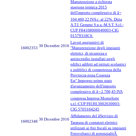
Manutenzione a richiesta
stagione termica 2015
dell'importo complessivo di â¬
104.460,22 IVA c. al 22%. Ditta
A.T.I. Gemmo S.p.a.-M.S.T. S.r.l.-
CUP F84108000040003-CIG
01579318C6.
Lavori aggiuntivi di
30 Dicembre 2016
16002353
"Manutenzione degli impianti
elettrici, di sicurezza e
antincendio installati negli
edifici adibiti ad istituti scolastici
e pubblici di competenza della
Provincia-zona Cosenza
Est".Impegno primo stato
d'avanzamento dell'importo
complessivo di â¬ 2.700,45 IVA
compresa.Impresa Monteforte
s.r.l.-CUP F81H13002630003-
CIG 5705164245
Affidamento del âServizio di
30 Dicembre 2016
16002348
Taratura di contatori elettrici
utilizzati ai fini fiscali su impianti
Fotovoltaici di potenzialitÃ