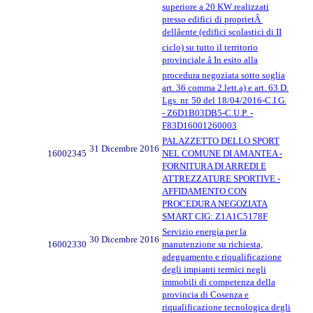
superiore a 20 KW realizzati
presso edifici di proprietÃ
dellâente (edifici scolastici di II
ciclo) su tutto il territorio
provinciale.â In esito alla
procedura negoziata sotto soglia
art. 36 comma 2.lett.a) e art. 63 D.
Lgs. nr. 50 del 18/04/2016-C.I.G.
- Z6D1B03DB5-C.U.P. -
F83D16001260003
PALAZZETTO DELLO SPORT
31 Dicembre 2016
16002345
NEL COMUNE DI AMANTEA -
FORNITURA DI ARREDI E
ATTREZZATURE SPORTIVE -
AFFIDAMENTO CON
PROCEDURA NEGOZIATA
SMART CIG: Z1A1C5178F
Servizio energia per la
30 Dicembre 2016
16002330
manutenzione su richiesta,
adeguamento e riqualificazione
degli impianti termici negli
immobili di competenza della
provincia di Cosenza e
riqualificazione tecnologica degli