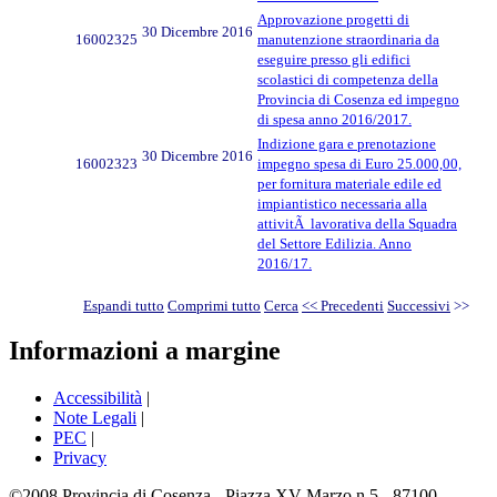
Approvazione progetti di
30 Dicembre 2016
16002325
manutenzione straordinaria da
eseguire presso gli edifici
scolastici di competenza della
Provincia di Cosenza ed impegno
di spesa anno 2016/2017.
Indizione gara e prenotazione
30 Dicembre 2016
16002323
impegno spesa di Euro 25.000,00,
per fornitura materiale edile ed
impiantistico necessaria alla
attivitÃ lavorativa della Squadra
del Settore Edilizia. Anno
2016/17.
Espandi tutto
Comprimi tutto
Cerca
<< Precedenti
Successivi
>>
Informazioni a margine
Accessibilità
|
Note Legali
|
PEC
|
Privacy
©2008 Provincia di Cosenza - Piazza XV Marzo n.5 - 87100