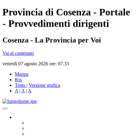
Provincia di Cosenza - Portale
- Provvedimenti dirigenti
Cosenza - La Provincia per Voi
Vai al contenuto
venerdì 07 agosto 2026 ore: 07.33
Mappa
Rss
Testo
|
Versione grafica
A
|
A
|
A
Governo
Presidente
Consiglio Provinciale
Consiglieri Delegati