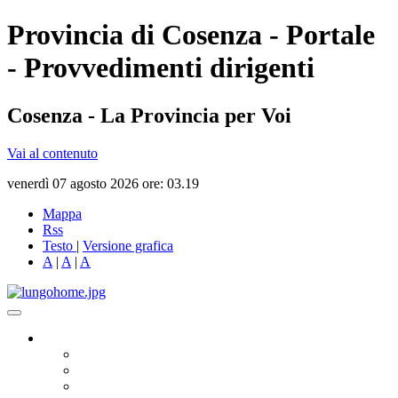
Provincia di Cosenza - Portale
- Provvedimenti dirigenti
Cosenza - La Provincia per Voi
Vai al contenuto
venerdì 07 agosto 2026 ore: 03.19
Mappa
Rss
Testo
|
Versione grafica
A
|
A
|
A
Governo
Presidente
Consiglio Provinciale
Consiglieri Delegati