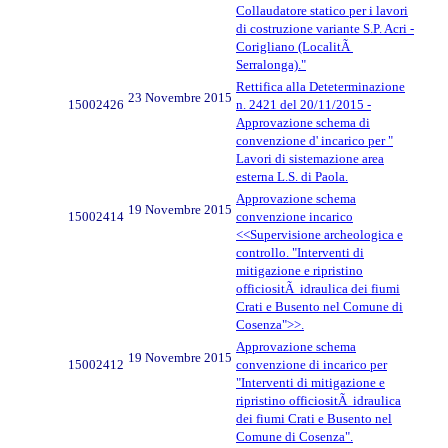
Collaudatore statico per i lavori
di costruzione variante S.P. Acri -
Corigliano (LocalitÃ
Serralonga)."
Rettifica alla Deteterminazione
23 Novembre 2015
15002426
n. 2421 del 20/11/2015 -
Approvazione schema di
convenzione d' incarico per "
Lavori di sistemazione area
esterna L.S. di Paola.
Approvazione schema
19 Novembre 2015
15002414
convenzione incarico
<<Supervisione archeologica e
controllo. "Interventi di
mitigazione e ripristino
officiositÃ idraulica dei fiumi
Crati e Busento nel Comune di
Cosenza">>.
Approvazione schema
19 Novembre 2015
15002412
convenzione di incarico per
"Interventi di mitigazione e
ripristino officiositÃ idraulica
dei fiumi Crati e Busento nel
Comune di Cosenza".