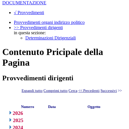
DOCUMENTAZIONE
√ Provvedimenti
Provvedimenti organi indirizzo politico
>> Provvedimenti dirigenti
in questa sezione:
Determinazioni Dirigenziali
Contenuto Pricipale della
Pagina
Provvedimenti dirigenti
Espandi tutto
Comprimi tutto
Cerca
<< Precedenti
Successivi
>>
Numero
Data
Oggetto
2026
2025
2024