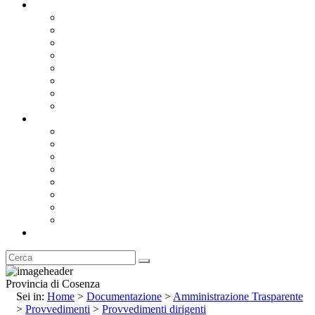
Documentazione
Albo Pretorio OnLine
Bandi e Avvisi di Gara
Concorsi e ricerca personale
Bilanci
Amministrazione Trasparente
Statuto
Regolamenti
Provincia
Stemma e Gonfalone
Palazzo della Provincia
Le Sedi della Provincia
Territorio
I Comuni
Enti e Istituzioni
Rubrica
Provincia di Cosenza
Sei in:
Home
>
Documentazione
>
Amministrazione Trasparente
>
Provvedimenti
>
Provvedimenti dirigenti