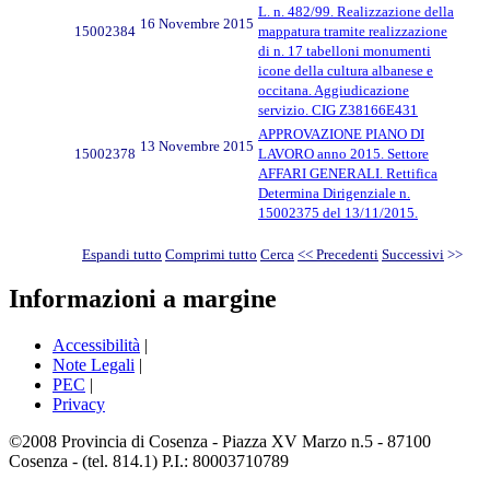
L. n. 482/99. Realizzazione della
16 Novembre 2015
15002384
mappatura tramite realizzazione
di n. 17 tabelloni monumenti
icone della cultura albanese e
occitana. Aggiudicazione
servizio. CIG Z38166E431
APPROVAZIONE PIANO DI
13 Novembre 2015
15002378
LAVORO anno 2015. Settore
AFFARI GENERALI. Rettifica
Determina Dirigenziale n.
15002375 del 13/11/2015.
Espandi tutto
Comprimi tutto
Cerca
<< Precedenti
Successivi
>>
Informazioni a margine
Accessibilità
|
Note Legali
|
PEC
|
Privacy
©2008 Provincia di Cosenza - Piazza XV Marzo n.5 - 87100
Cosenza - (tel. 814.1) P.I.: 80003710789