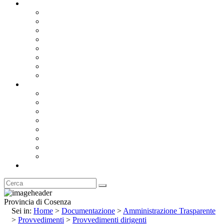
Documentazione
Albo Pretorio OnLine
Bandi e Avvisi di Gara
Concorsi e ricerca personale
Bilanci
Amministrazione Trasparente
Statuto
Regolamenti
Provincia
Stemma e Gonfalone
Palazzo della Provincia
Le Sedi della Provincia
Territorio
I Comuni
Enti e Istituzioni
Rubrica
Provincia di Cosenza
Sei in:
Home
>
Documentazione
>
Amministrazione Trasparente
>
Provvedimenti
>
Provvedimenti dirigenti