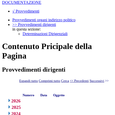
DOCUMENTAZIONE
√ Provvedimenti
Provvedimenti organi indirizzo politico
>> Provvedimenti dirigenti
in questa sezione:
Determinazioni Dirigenziali
Contenuto Pricipale della
Pagina
Provvedimenti dirigenti
Espandi tutto
Comprimi tutto
Cerca
<< Precedenti
Successivi
>>
Numero
Data
Oggetto
2026
2025
2024