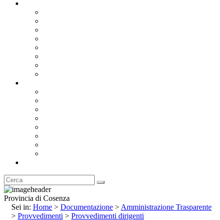
Documentazione
Albo Pretorio OnLine
Bandi e Avvisi di Gara
Concorsi e ricerca personale
Bilanci
Amministrazione Trasparente
Statuto
Regolamenti
Provincia
Stemma e Gonfalone
Palazzo della Provincia
Le Sedi della Provincia
Territorio
I Comuni
Enti e Istituzioni
Rubrica
Provincia di Cosenza
Sei in:
Home
>
Documentazione
>
Amministrazione Trasparente
>
Provvedimenti
>
Provvedimenti dirigenti