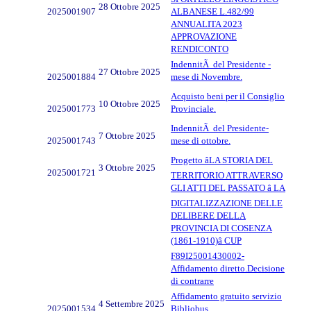
28 Ottobre 2025
2025001907
ALBANESE L.482/99
ANNUALITA 2023
APPROVAZIONE
RENDICONTO
IndennitÃ del Presidente -
27 Ottobre 2025
2025001884
mese di Novembre.
Acquisto beni per il Consiglio
10 Ottobre 2025
2025001773
Provinciale.
IndennitÃ del Presidente-
7 Ottobre 2025
2025001743
mese di ottobre.
Progetto âLA STORIA DEL
3 Ottobre 2025
2025001721
TERRITORIO ATTRAVERSO
GLI ATTI DEL PASSATO â LA
DIGITALIZZAZIONE DELLE
DELIBERE DELLA
PROVINCIA DI COSENZA
(1861-1910)â CUP
F89I25001430002-
Affidamento diretto.Decisione
di contrarre
Affidamento gratuito servizio
4 Settembre 2025
2025001534
Bibliobus.