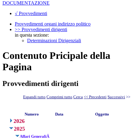
DOCUMENTAZIONE
√ Provvedimenti
Provvedimenti organi indirizzo politico
>> Provvedimenti dirigenti
in questa sezione:
Determinazioni Dirigenziali
Contenuto Pricipale della
Pagina
Provvedimenti dirigenti
Espandi tutto
Comprimi tutto
Cerca
<< Precedenti
Successivi
>>
Numero
Data
Oggetto
2026
2025
Affari GeneraliÂ