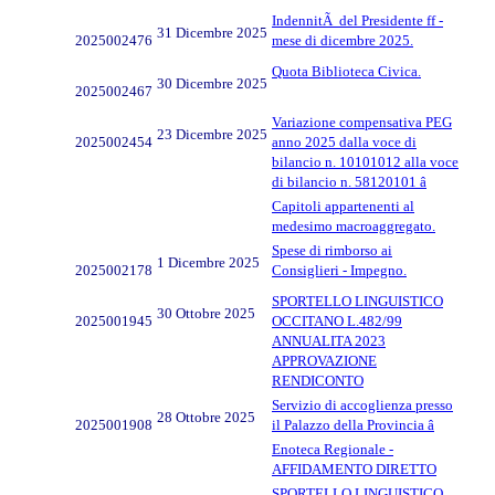
IndennitÃ del Presidente ff -
31 Dicembre 2025
2025002476
mese di dicembre 2025.
Quota Biblioteca Civica.
30 Dicembre 2025
2025002467
Variazione compensativa PEG
23 Dicembre 2025
2025002454
anno 2025 dalla voce di
bilancio n. 10101012 alla voce
di bilancio n. 58120101 â
Capitoli appartenenti al
medesimo macroaggregato.
Spese di rimborso ai
1 Dicembre 2025
2025002178
Consiglieri - Impegno.
SPORTELLO LINGUISTICO
30 Ottobre 2025
2025001945
OCCITANO L.482/99
ANNUALITA 2023
APPROVAZIONE
RENDICONTO
Servizio di accoglienza presso
28 Ottobre 2025
2025001908
il Palazzo della Provincia â
Enoteca Regionale -
AFFIDAMENTO DIRETTO
SPORTELLO LINGUISTICO