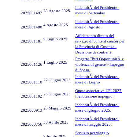
IndennitÃ del Presidente -
28 Agosto 2025
2025001497
mese di Settembre
IndennitÃ del Presidente -
4 Agosto 2025
2025001400
mese di Agosto.
Affidamento diretto del
9 Luglio 2025
2025001181
servizio di content creator per
la Provincia di Cosenza -
Decisione di contrarre.
Progetto "Pari OpportunitÃ e
1 Luglio 2025
2025001126
violenza di genere"- Impegno
di Spesa.
IndennitÃ del Presidente -
27 Giugno 2025
2025001110
mese di Luglio
Quota associativa UPI-2025.
26 Giugno 2025
2025001102
Prenotazione impegno.
IndennitÃ del Presidente -
26 Maggio 2025
2025000913
mese di giugno 2025.
IndennitÃ del Presidente -
30 Aprile 2025
2025000756
mese di maggio 2025.
Servizio per viaggio
9 Aprile 2025