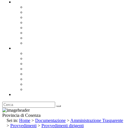
Documentazione
Albo Pretorio OnLine
Bandi e Avvisi di Gara
Concorsi e ricerca personale
Bilanci
Amministrazione Trasparente
Statuto
Regolamenti
Provincia
Stemma e Gonfalone
Palazzo della Provincia
Le Sedi della Provincia
Territorio
I Comuni
Enti e Istituzioni
Rubrica
Provincia di Cosenza
Sei in:
Home
>
Documentazione
>
Amministrazione Trasparente
>
Provvedimenti
>
Provvedimenti dirigenti