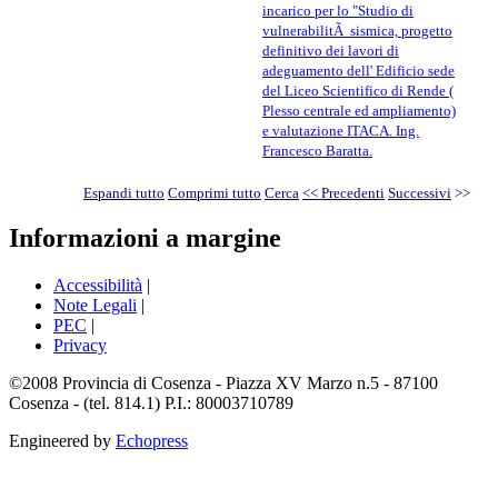
incarico per lo "Studio di
vulnerabilitÃ sismica, progetto
definitivo dei lavori di
adeguamento dell' Edificio sede
del Liceo Scientifico di Rende (
Plesso centrale ed ampliamento)
e valutazione ITACA. Ing.
Francesco Baratta.
Espandi tutto
Comprimi tutto
Cerca
<< Precedenti
Successivi
>>
Informazioni a margine
Accessibilità
|
Note Legali
|
PEC
|
Privacy
©2008 Provincia di Cosenza - Piazza XV Marzo n.5 - 87100
Cosenza - (tel. 814.1) P.I.: 80003710789
Engineered by
Echopress