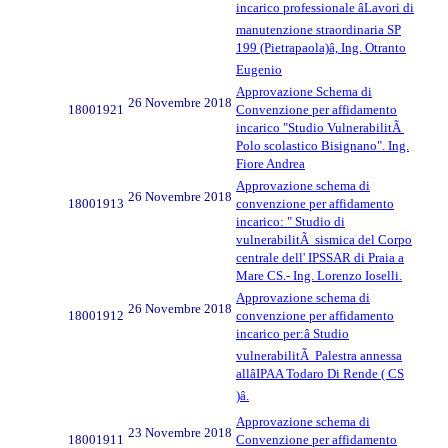
incarico professionale âLavori di
manutenzione straordinaria SP
199 (Pietrapaola)â, Ing. Otranto
Eugenio
Approvazione Schema di
26 Novembre 2018
18001921
Convenzione per affidamento
incarico "Studio VulnerabilitÃ
Polo scolastico Bisignano". Ing.
Fiore Andrea
Approvazione schema di
26 Novembre 2018
18001913
convenzione per affidamento
incarico: " Studio di
vulnerabilitÃ sismica del Corpo
centrale dell' IPSSAR di Praia a
Mare CS.- Ing. Lorenzo Ioselli.
Approvazione schema di
26 Novembre 2018
18001912
convenzione per affidamento
incarico per:â Studio
vulnerabilitÃ Palestra annessa
allâIPAA Todaro Di Rende ( CS
)â.
Approvazione schema di
23 Novembre 2018
18001911
Convenzione per affidamento