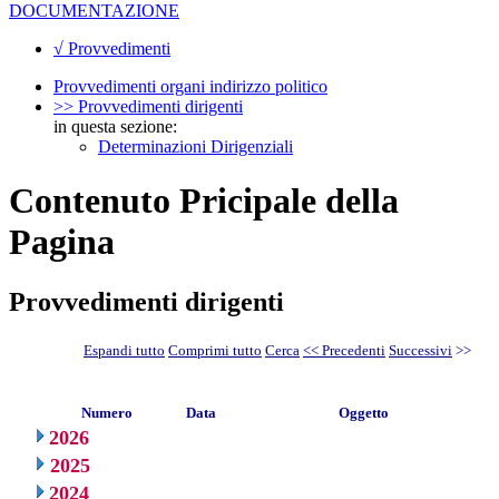
DOCUMENTAZIONE
√ Provvedimenti
Provvedimenti organi indirizzo politico
>> Provvedimenti dirigenti
in questa sezione:
Determinazioni Dirigenziali
Contenuto Pricipale della
Pagina
Provvedimenti dirigenti
Espandi tutto
Comprimi tutto
Cerca
<< Precedenti
Successivi
>>
Numero
Data
Oggetto
2026
2025
2024