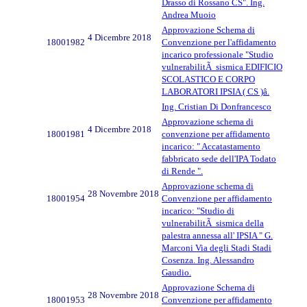
Drasso di Rossano CS". Ing.
Andrea Muoio
Approvazione Schema di
4 Dicembre 2018
18001982
Convenzione per l'affidamento
incarico professionale "Studio
vulnerabilitÃ sismica EDIFICIO
SCOLASTICO E CORPO
LABORATORI IPSIA ( CS )â.
Ing. Cristian Di Donfrancesco
Approvazione schema di
4 Dicembre 2018
18001981
convenzione per affidamento
incarico: " Accatastamento
fabbricato sede dell'IPA Todato
di Rende ".
Approvazione schema di
28 Novembre 2018
18001954
Convenzione per affidamento
incarico: "Studio di
vulnerabilitÃ sismica della
palestra annessa all' IPSIA " G.
Marconi Via degli Stadi Stadi
Cosenza. Ing. Alessandro
Gaudio.
Approvazione Schema di
28 Novembre 2018
18001953
Convenzione per affidamento