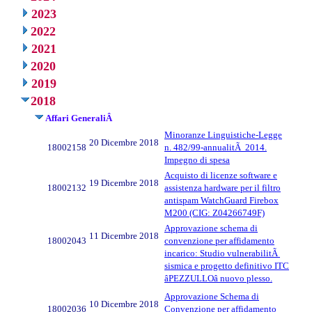
2023
2022
2021
2020
2019
2018
Affari GeneraliÂ
Minoranze Linguistiche-Legge
20 Dicembre 2018
18002158
n. 482/99-annualitÃ 2014.
Impegno di spesa
Acquisto di licenze software e
19 Dicembre 2018
18002132
assistenza hardware per il filtro
antispam WatchGuard Firebox
M200 (CIG: Z04266749F)
Approvazione schema di
11 Dicembre 2018
18002043
convenzione per affidamento
incarico: Studio vulnerabilitÃ
sismica e progetto definitivo ITC
âPEZZULLOâ nuovo plesso.
Approvazione Schema di
10 Dicembre 2018
18002036
Convenzione per affidamento