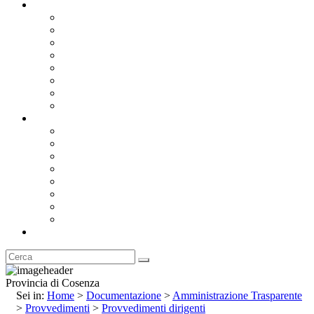
Documentazione
Albo Pretorio OnLine
Bandi e Avvisi di Gara
Concorsi e ricerca personale
Bilanci
Amministrazione Trasparente
Statuto
Regolamenti
Provincia
Stemma e Gonfalone
Palazzo della Provincia
Le Sedi della Provincia
Territorio
I Comuni
Enti e Istituzioni
Rubrica
Provincia di Cosenza
Sei in:
Home
>
Documentazione
>
Amministrazione Trasparente
>
Provvedimenti
>
Provvedimenti dirigenti