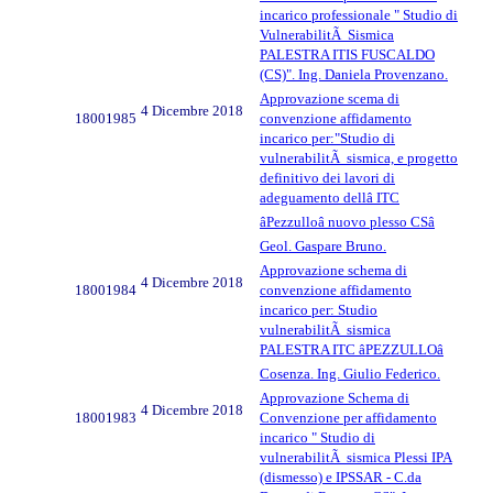
incarico professionale " Studio di
VulnerabilitÃ Sismica
PALESTRA ITIS FUSCALDO
(CS)". Ing. Daniela Provenzano.
Approvazione scema di
4 Dicembre 2018
18001985
convenzione affidamento
incarico per:"Studio di
vulnerabilitÃ sismica, e progetto
definitivo dei lavori di
adeguamento dellâ ITC
âPezzulloâ nuovo plesso CSâ
Geol. Gaspare Bruno.
Approvazione schema di
4 Dicembre 2018
18001984
convenzione affidamento
incarico per: Studio
vulnerabilitÃ sismica
PALESTRA ITC âPEZZULLOâ
Cosenza. Ing. Giulio Federico.
Approvazione Schema di
4 Dicembre 2018
18001983
Convenzione per affidamento
incarico " Studio di
vulnerabilitÃ sismica Plessi IPA
(dismesso) e IPSSAR - C.da