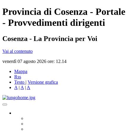
Provincia di Cosenza - Portale
- Provvedimenti dirigenti
Cosenza - La Provincia per Voi
Vai al contenuto
venerdì 07 agosto 2026 ore: 12.14
Mappa
Rss
Testo
|
Versione grafica
A
|
A
|
A
Governo
Presidente
Consiglio Provinciale
Consiglieri Delegati