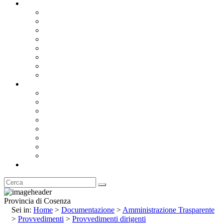
Documentazione
Albo Pretorio OnLine
Bandi e Avvisi di Gara
Concorsi e ricerca personale
Bilanci
Amministrazione Trasparente
Statuto
Regolamenti
Provincia
Stemma e Gonfalone
Palazzo della Provincia
Le Sedi della Provincia
Territorio
I Comuni
Enti e Istituzioni
Rubrica
Provincia di Cosenza
Sei in:
Home
>
Documentazione
>
Amministrazione Trasparente
>
Provvedimenti
>
Provvedimenti dirigenti