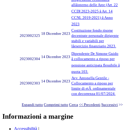
allâinterno delle Aree (Art. 22
CCDI 2023-2025 â Art. 14
CCNL 2019-2021) â Anno
2023
Costituzione fondo risorse
18 Dicembre 2023
2023002325
decentrate personale dirigente
stabili e variabili per
lâesercizio finanziario 2023.
Dipendente De Simone Guido
14 Dicembre 2023
2023002304
â collocamento a riposo per
pensione anticipata flessibile â
quota 103.
Avv. Antonella Gentile -
14 Dicembre 2023
2023002303
Collocamento a riposo per
limite di etÃ ordinamentale
con decorrenza 01/07/2024.
Espandi tutto
Comprimi tutto
Cerca
<< Precedenti
Successivi
>>
Informazioni a margine
Accessibilità
|