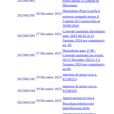
2023002405
Pietro presso il Comune di
Dipignano
Dipendente Pezzi Lorella â
28 Dicembre 2023
2023002391
proroga comando presso il
Comune di Cosenza fino al
30/06/2024
Congedo parentale dipendente
27 Dicembre 2023
2023002383
matr. 2642 dal 02 al 31
Gennaio 2024 per complessivi
gg. 30.
Dipendente matr. 2746 -
27 Dicembre 2023
2023002382
Congedo parentale nei giorni:
30-31 Dicembre 2023 e 1-2
Gennaio 2024 per complessivi
gg.04.
impegno di spesa voce n.
19 Dicembre 2023
2023002345
61100213
impegno di spesa voce n.
19 Dicembre 2023
2023002344
61100105
Approvazione avviso â
18 Dicembre 2023
2023002326
Procedura selettiva per
lâattribuzione della
progressione economica