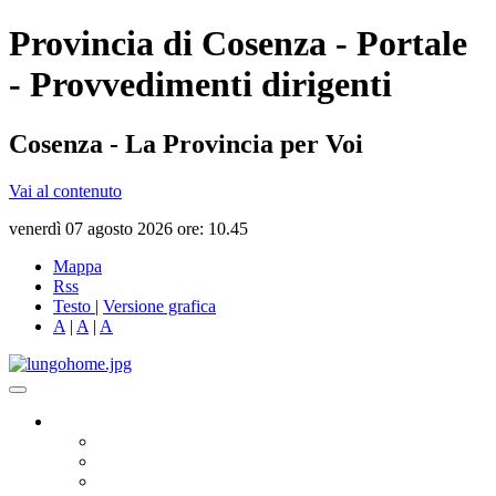
Provincia di Cosenza - Portale
- Provvedimenti dirigenti
Cosenza - La Provincia per Voi
Vai al contenuto
venerdì 07 agosto 2026 ore: 10.45
Mappa
Rss
Testo
|
Versione grafica
A
|
A
|
A
Governo
Presidente
Consiglio Provinciale
Consiglieri Delegati