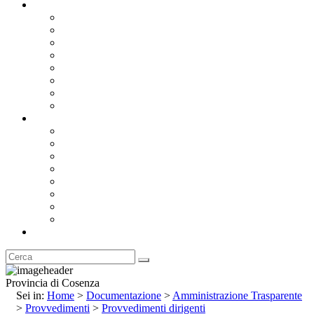
Documentazione
Albo Pretorio OnLine
Bandi e Avvisi di Gara
Concorsi e ricerca personale
Bilanci
Amministrazione Trasparente
Statuto
Regolamenti
Provincia
Stemma e Gonfalone
Palazzo della Provincia
Le Sedi della Provincia
Territorio
I Comuni
Enti e Istituzioni
Rubrica
Provincia di Cosenza
Sei in:
Home
>
Documentazione
>
Amministrazione Trasparente
>
Provvedimenti
>
Provvedimenti dirigenti