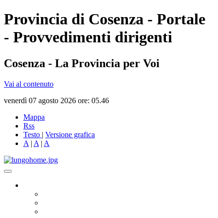
Provincia di Cosenza - Portale
- Provvedimenti dirigenti
Cosenza - La Provincia per Voi
Vai al contenuto
venerdì 07 agosto 2026 ore: 05.46
Mappa
Rss
Testo
|
Versione grafica
A
|
A
|
A
Governo
Presidente
Consiglio Provinciale
Consiglieri Delegati