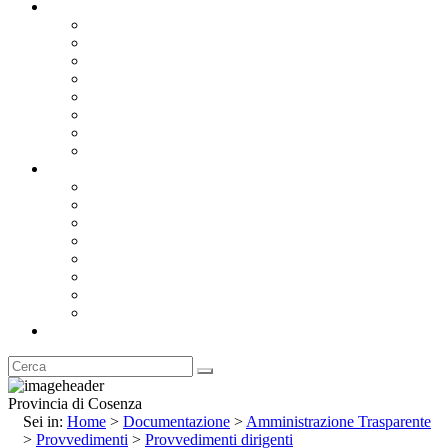
Documentazione
Albo Pretorio OnLine
Bandi e Avvisi di Gara
Concorsi e ricerca personale
Bilanci
Amministrazione Trasparente
Statuto
Regolamenti
Provincia
Stemma e Gonfalone
Palazzo della Provincia
Le Sedi della Provincia
Territorio
I Comuni
Enti e Istituzioni
Rubrica
Provincia di Cosenza
Sei in:
Home
>
Documentazione
>
Amministrazione Trasparente
>
Provvedimenti
>
Provvedimenti dirigenti