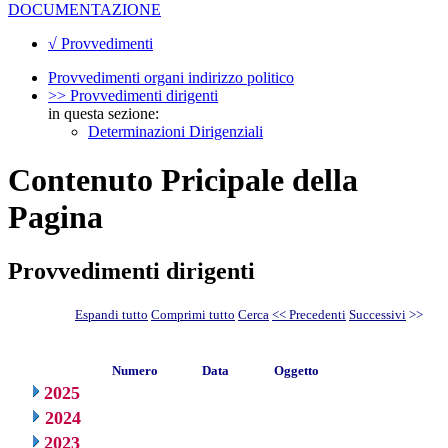
DOCUMENTAZIONE
√ Provvedimenti
Provvedimenti organi indirizzo politico
>> Provvedimenti dirigenti
in questa sezione:
Determinazioni Dirigenziali
Contenuto Pricipale della
Pagina
Provvedimenti dirigenti
Espandi tutto
Comprimi tutto
Cerca
<< Precedenti
Successivi
>>
Numero
Data
Oggetto
2025
2024
2023