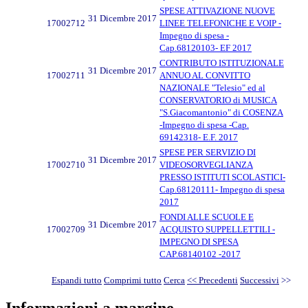
SPESE ATTIVAZIONE NUOVE
31 Dicembre 2017
17002712
LINEE TELEFONICHE E VOIP -
Impegno di spesa -
Cap.68120103- EF 2017
CONTRIBUTO ISTITUZIONALE
31 Dicembre 2017
17002711
ANNUO AL CONVITTO
NAZIONALE "Telesio" ed al
CONSERVATORIO di MUSICA
"S.Giacomantonio" di COSENZA
-Impegno di spesa -Cap.
69142318- E.F. 2017
SPESE PER SERVIZIO DI
31 Dicembre 2017
17002710
VIDEOSORVEGLIANZA
PRESSO ISTITUTI SCOLASTICI-
Cap.68120111- Impegno di spesa
2017
FONDI ALLE SCUOLE E
31 Dicembre 2017
17002709
ACQUISTO SUPPELLETTILI -
IMPEGNO DI SPESA
CAP.68140102 -2017
Espandi tutto
Comprimi tutto
Cerca
<< Precedenti
Successivi
>>