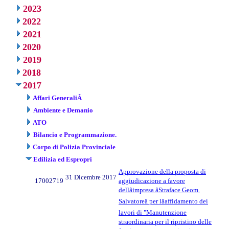
2023
2022
2021
2020
2019
2018
2017
Affari GeneraliÂ
Ambiente e Demanio
ATO
Bilancio e Programmazione.
Corpo di Polizia Provinciale
Edilizia ed Espropri
Approvazione della proposta di
31 Dicembre 2017
17002719
aggiudicazione a favore
dellâimpresa âStraface Geom.
Salvatoreâ per lâaffidamento dei
lavori di "Manutenzione
straordinaria per il ripristino delle