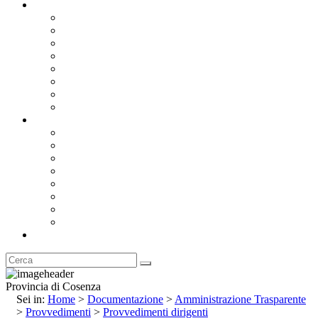
Documentazione
Albo Pretorio OnLine
Bandi e Avvisi di Gara
Concorsi e ricerca personale
Bilanci
Amministrazione Trasparente
Statuto
Regolamenti
Provincia
Stemma e Gonfalone
Palazzo della Provincia
Le Sedi della Provincia
Territorio
I Comuni
Enti e Istituzioni
Rubrica
Provincia di Cosenza
Sei in:
Home
>
Documentazione
>
Amministrazione Trasparente
>
Provvedimenti
>
Provvedimenti dirigenti