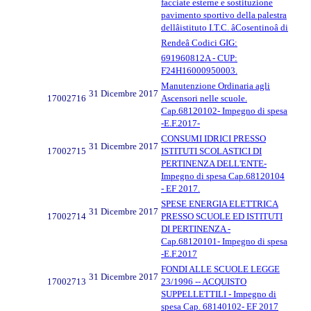
facciate esterne e sostituzione
pavimento sportivo della palestra
dellâistituto I.T.C. âCosentinoâ di
Rendeâ Codici GIG:
691960812A - CUP:
F24H16000950003.
Manutenzione Ordinaria agli
31 Dicembre 2017
17002716
Ascensori nelle scuole.
Cap.68120102- Impegno di spesa
-E.F.2017-
CONSUMI IDRICI PRESSO
31 Dicembre 2017
17002715
ISTITUTI SCOLASTICI DI
PERTINENZA DELL'ENTE-
Impegno di spesa Cap.68120104
- EF 2017.
SPESE ENERGIA ELETTRICA
31 Dicembre 2017
17002714
PRESSO SCUOLE ED ISTITUTI
DI PERTINENZA -
Cap.68120101- Impegno di spesa
-E.F.2017
FONDI ALLE SCUOLE LEGGE
31 Dicembre 2017
17002713
23/1996 -- ACQUISTO
SUPPELLETTILI - Impegno di
spesa Cap. 68140102- EF 2017