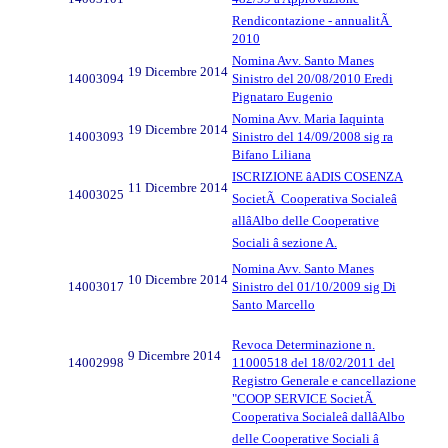
Rendicontazione - annualitÃ
2010
Nomina Avv. Santo Manes
19 Dicembre 2014
14003094
Sinistro del 20/08/2010 Eredi
Pignataro Eugenio
Nomina Avv. Maria Iaquinta
19 Dicembre 2014
14003093
Sinistro del 14/09/2008 sig ra
Bifano Liliana
ISCRIZIONE âADIS COSENZA
11 Dicembre 2014
14003025
SocietÃ Cooperativa Socialeâ
allâAlbo delle Cooperative
Sociali â sezione A.
Nomina Avv. Santo Manes
10 Dicembre 2014
14003017
Sinistro del 01/10/2009 sig Di
Santo Marcello
Revoca Determinazione n.
9 Dicembre 2014
14002998
11000518 del 18/02/2011 del
Registro Generale e cancellazione
"COOP SERVICE SocietÃ
Cooperativa Socialeâ dallâAlbo
delle Cooperative Sociali â