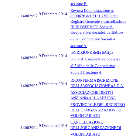
sezione B.
Revoca Determinazione n.
9 Dicembre 2014
14002997
8000676 del 31/01/2008 del
Registro Generale e cancellazione
"EUROSERVICE SocietÃ
Cooperativa Socialeâ dallâAlbo
delle Cooperative Sociali â
sezione A.
ISCRIZIONE della âAsiya
9 Dicembre 2014
14002996
SocietÃ Cooperativa Socialeâ
allâAlbo delle Cooperative
Sociali â sezione A.
RICONFERMA ISCRIZIONE
9 Dicembre 2014
14002995
DELLâASSOCIAZIONE âA.D.A.
ASSOCIAZIONE DIRITTI
ANZIANIâ ALLA SEZIONE
PROVINCIALE DEL REGISTRO
DELLE ORGANIZZAZIONI DI
VOLONTARIATO
CANCELLAZIONE
9 Dicembre 2014
14002994
DELLâORGANIZZAZIONE DI
VOLONTARIATO