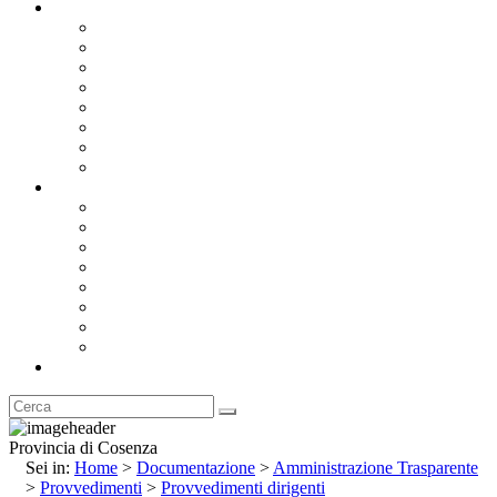
Documentazione
Albo Pretorio OnLine
Bandi e Avvisi di Gara
Concorsi e ricerca personale
Bilanci
Amministrazione Trasparente
Statuto
Regolamenti
Provincia
Stemma e Gonfalone
Palazzo della Provincia
Le Sedi della Provincia
Territorio
I Comuni
Enti e Istituzioni
Rubrica
Provincia di Cosenza
Sei in:
Home
>
Documentazione
>
Amministrazione Trasparente
>
Provvedimenti
>
Provvedimenti dirigenti