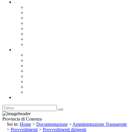
Documentazione
Albo Pretorio OnLine
Bandi e Avvisi di Gara
Concorsi e ricerca personale
Bilanci
Amministrazione Trasparente
Statuto
Regolamenti
Provincia
Stemma e Gonfalone
Palazzo della Provincia
Le Sedi della Provincia
Territorio
I Comuni
Enti e Istituzioni
Rubrica
Provincia di Cosenza
Sei in:
Home
>
Documentazione
>
Amministrazione Trasparente
>
Provvedimenti
>
Provvedimenti dirigenti