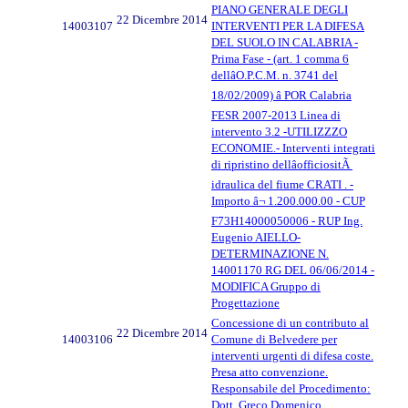
PIANO GENERALE DEGLI
22 Dicembre 2014
14003107
INTERVENTI PER LA DIFESA
DEL SUOLO IN CALABRIA -
Prima Fase - (art. 1 comma 6
dellâO.P.C.M. n. 3741 del
18/02/2009) â POR Calabria
FESR 2007-2013 Linea di
intervento 3.2 -UTILIZZZO
ECONOMIE.- Interventi integrati
di ripristino dellâofficiositÃ
idraulica del fiume CRATI . -
Importo â¬ 1.200.000.00 - CUP
F73H14000050006 - RUP Ing.
Eugenio AIELLO-
DETERMINAZIONE N.
14001170 RG DEL 06/06/2014 -
MODIFICA Gruppo di
Progettazione
Concessione di un contributo al
22 Dicembre 2014
14003106
Comune di Belvedere per
interventi urgenti di difesa coste.
Presa atto convenzione.
Responsabile del Procedimento:
Dott. Greco Domenico