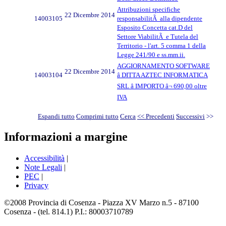
Attribuzioni specifiche
22 Dicembre 2014
14003105
responsabilitÃ alla dipendente
Esposito Concetta cat.D del
Settore ViabilitÃ e Tutela del
Territorio - l'art. 5 comma 1 della
Legge 241/90 e ss.mm.ii.
AGGIORNAMENTO SOFTWARE
22 Dicembre 2014
14003104
â DITTA AZTEC INFORMATICA
SRL â IMPORTO â¬ 690,00 oltre
IVA
Espandi tutto
Comprimi tutto
Cerca
<< Precedenti
Successivi
>>
Informazioni a margine
Accessibilità
|
Note Legali
|
PEC
|
Privacy
©2008 Provincia di Cosenza - Piazza XV Marzo n.5 - 87100
Cosenza - (tel. 814.1) P.I.: 80003710789