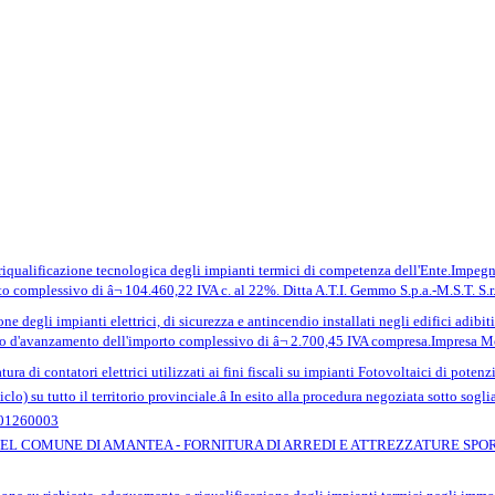
iqualificazione tecnologica degli impianti termici di competenza dell'Ente.Impegn
rto complessivo di â¬ 104.460,22 IVA c. al 22%. Ditta A.T.I. Gemmo S.p.a.-M.S.
 degli impianti elettrici, di sicurezza e antincendio installati negli edifici adibit
to d'avanzamento dell'importo complessivo di â¬ 2.700,45 IVA compresa.Impres
atura di contatori elettrici utilizzati ai fini fiscali su impianti Fotovoltaici di pote
I ciclo) su tutto il territorio provinciale.â In esito alla procedura negoziata sotto sog
01260003
EL COMUNE DI AMANTEA - FORNITURA DI ARREDI E ATTREZZATURE SPO