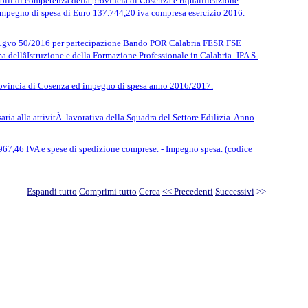
bili di competenza della provincia di Cosenza e riqualificazione
one impegno di spesa di Euro 137.744,20 iva compresa esercizio 2016.
 D.Lgvo 50/2016 per partecipazione Bando POR Calabria FESR FSE
dellâIstruzione e della Formazione Professionale in Calabria.-IPA S.
 Provincia di Cosenza ed impegno di spesa anno 2016/2017.
ria alla attivitÃ lavorativa della Squadra del Settore Edilizia. Anno
67,46 IVA e spese di spedizione comprese. - Impegno spesa. (codice
Espandi tutto
Comprimi tutto
Cerca
<< Precedenti
Successivi
>>