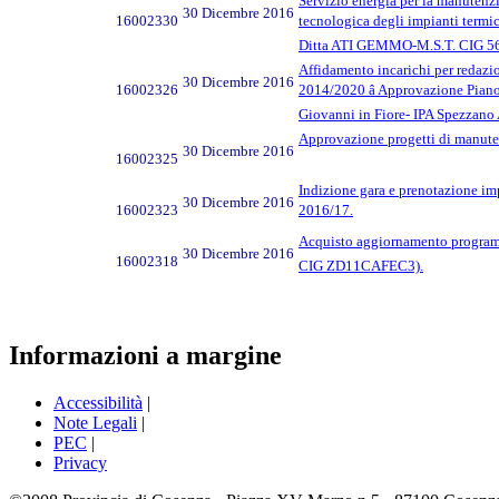
Servizio energia per la manutenzi
30 Dicembre 2016
16002330
tecnologica degli impianti termici
Ditta ATI GEMMO-M.S.T. CIG 
Affidamento incarichi per redaz
30 Dicembre 2016
16002326
2014/2020 â Approvazione Piano 
Giovanni in Fiore- IPA Spezzano
Approvazione progetti di manuten
30 Dicembre 2016
16002325
Indizione gara e prenotazione imp
30 Dicembre 2016
16002323
2016/17.
Acquisto aggiornamento programma
30 Dicembre 2016
16002318
CIG ZD11CAFEC3).
Informazioni a margine
Accessibilità
|
Note Legali
|
PEC
|
Privacy