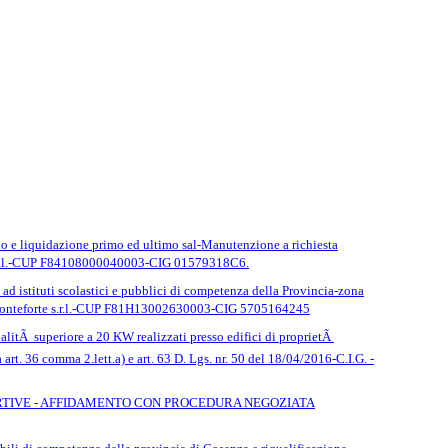
o e liquidazione primo ed ultimo sal-Manutenzione a richiesta
T. S.r.l.-CUP F84108000040003-CIG 01579318C6.
i ad istituti scolastici e pubblici di competenza della Provincia-zona
a Monteforte s.r.l.-CUP F81H13002630003-CIG 5705164245
nzialitÃ superiore a 20 KW realizzati presso edifici di proprietÃ
lia art. 36 comma 2.lett.a) e art. 63 D. Lgs. nr. 50 del 18/04/2016-C.I.G. -
RTIVE - AFFIDAMENTO CON PROCEDURA NEGOZIATA