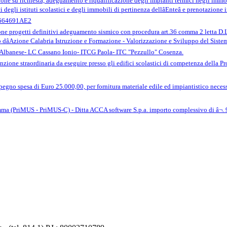
one su richiesta, adeguamento e riqualificazione degli impianti termici negli immo
 degli istituti scolastici e degli immobili di pertinenza dellâEnteâ e prenotazi
5664691AE2
ione progetti definitivi adeguamento sismico con procedura art.36 comma 2 letta
dâAzione Calabria Istruzione e Formazione - Valorizzazione e Sviluppo del Sistema 
 Albanese- LC Cassano Ionio- ITCG Paola- ITC "Pezzullo" Cosenza.
zione straordinaria da eseguire presso gli edifici scolastici di competenza della
egno spesa di Euro 25.000,00, per fornitura materiale edile ed impiantistico necessa
 (PriMUS - PriMUS-C) - Ditta ACCA software S.p.a. importo complessivo di â¬. 9