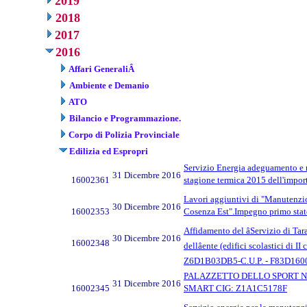
2019
2018
2017
2016
Affari GeneraliÂ
Ambiente e Demanio
ATO
Bilancio e Programmazione.
Corpo di Polizia Provinciale
Edilizia ed Espropri
Servizio Energia adeguamento e r
31 Dicembre 2016
16002361
stagione termica 2015 dell'impo
Lavori aggiuntivi di "Manutenzione
30 Dicembre 2016
16002353
Cosenza Est".Impegno primo sta
Affidamento del âServizio di Tar
30 Dicembre 2016
16002348
dellâente (edifici scolastici di I
Z6D1B03DB5-C.U.P. - F83D160
PALAZZETTO DELLO SPORT N
31 Dicembre 2016
16002345
SMART CIG: Z1A1C5178F