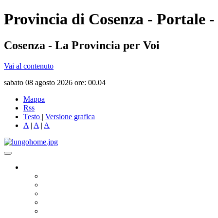
Provincia di Cosenza - Portale -
Cosenza - La Provincia per Voi
Vai al contenuto
sabato 08 agosto 2026 ore: 00.04
Mappa
Rss
Testo
|
Versione grafica
A
|
A
|
A
Governo
Presidente
Consiglio Provinciale
Consiglieri Delegati
Assemblea dei Sindaci
Commissioni Consiliari