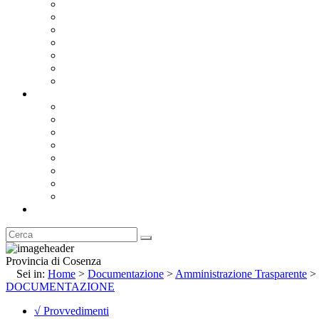
Bandi e Avvisi di Gara
Concorsi e ricerca personale
Bilanci
Amministrazione Trasparente
Statuto
Regolamenti
Provincia
Stemma e Gonfalone
Palazzo della Provincia
Le Sedi della Provincia
Territorio
I Comuni
Enti e Istituzioni
Rubrica
Provincia di Cosenza
Sei in:
Home
>
Documentazione
>
Amministrazione Trasparente
>
DOCUMENTAZIONE
√ Provvedimenti