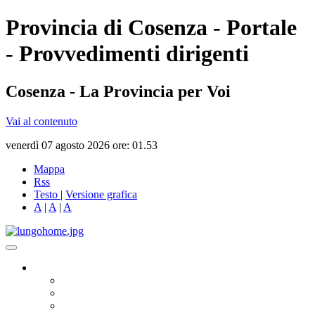
Provincia di Cosenza - Portale
- Provvedimenti dirigenti
Cosenza - La Provincia per Voi
Vai al contenuto
venerdì 07 agosto 2026 ore: 01.53
Mappa
Rss
Testo
|
Versione grafica
A
|
A
|
A
Governo
Presidente
Consiglio Provinciale
Consiglieri Delegati