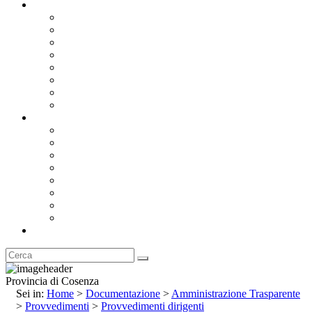
Documentazione
Albo Pretorio OnLine
Bandi e Avvisi di Gara
Concorsi e ricerca personale
Bilanci
Amministrazione Trasparente
Statuto
Regolamenti
Provincia
Stemma e Gonfalone
Palazzo della Provincia
Le Sedi della Provincia
Territorio
I Comuni
Enti e Istituzioni
Rubrica
Provincia di Cosenza
Sei in:
Home
>
Documentazione
>
Amministrazione Trasparente
>
Provvedimenti
>
Provvedimenti dirigenti