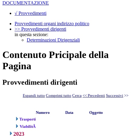
DOCUMENTAZIONE
√ Provvedimenti
Provvedimenti organi indirizzo politico
>> Provvedimenti dirigenti
in questa sezione:
Determinazioni Dirigenziali
Contenuto Pricipale della
Pagina
Provvedimenti dirigenti
Espandi tutto
Comprimi tutto
Cerca
<< Precedenti
Successivi
>>
Numero
Data
Oggetto
Trasporti
ViabilitÃ
2023