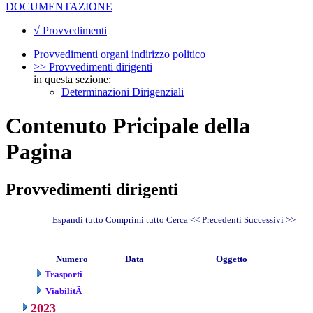
DOCUMENTAZIONE
√ Provvedimenti
Provvedimenti organi indirizzo politico
>> Provvedimenti dirigenti
in questa sezione:
Determinazioni Dirigenziali
Contenuto Pricipale della
Pagina
Provvedimenti dirigenti
Espandi tutto
Comprimi tutto
Cerca
<< Precedenti
Successivi
>>
Numero
Data
Oggetto
Trasporti
ViabilitÃ
2023