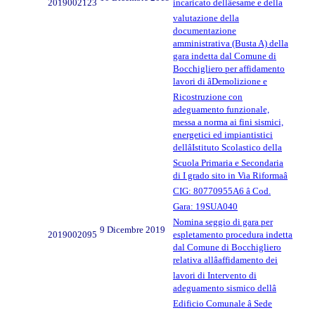
2019002123
incaricato dellâesame e della
valutazione della
documentazione
amministrativa (Busta A) della
gara indetta dal Comune di
Bocchigliero per affidamento
lavori di âDemolizione e
Ricostruzione con
adeguamento funzionale,
messa a norma ai fini sismici,
energetici ed impiantistici
dellâIstituto Scolastico della
Scuola Primaria e Secondaria
di I grado sito in Via Riformaâ
CIG: 80770955A6 â Cod.
Gara: 19SUA040
Nomina seggio di gara per
9 Dicembre 2019
2019002095
espletamento procedura indetta
dal Comune di Bocchigliero
relativa allâaffidamento dei
lavori di Intervento di
adeguamento sismico dellâ
Edificio Comunale â Sede