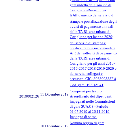
gara indetta dal Comune di
Corigliano-Rossano per
lâAffidamento del servizio di
stampa e postalizzazione degli
avvisi di pagamento annuali
della TA.RI. area urbana di
Corigliano per lâanno 2020;
del servizio di stampa e
notifica tramite raccomandata
A/R dei solleciti di pagamento
della TA.RI. area urbana di
Corigliano per gli anni 2015-
2016-2017-2018-2019-2020 e
dei servizi collegati e
accessori. CIG: 806300388F â
Cod. gara: 19SUA041
Compensi per lavoro
11 Dicembre 2019
2019002126
straordinario dei dipendenti
impegnati nelle Commissioni
di gara SUA.CS - Periodo
01.07.2019 al 26.11.2019.
Impegno di spesa.
Nomina seggio di gara
10 Dicembre 2019