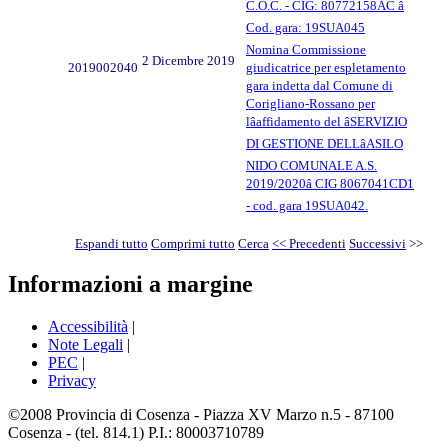
C.O.C. - CIG: 80772158AC â
Cod. gara: 19SUA045
Nomina Commissione
2 Dicembre 2019
2019002040
giudicatrice per espletamento
gara indetta dal Comune di
Corigliano-Rossano per
lâaffidamento del âSERVIZIO
DI GESTIONE DELLâASILO
NIDO COMUNALE A.S.
2019/2020â CIG 8067041CD1
- cod. gara 19SUA042.
Espandi tutto
Comprimi tutto
Cerca
<< Precedenti
Successivi
>>
Informazioni a margine
Accessibilità
|
Note Legali
|
PEC
|
Privacy
©2008 Provincia di Cosenza - Piazza XV Marzo n.5 - 87100
Cosenza - (tel. 814.1) P.I.: 80003710789