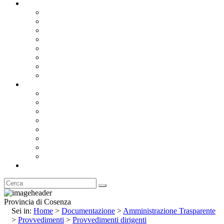
Documentazione
Albo Pretorio OnLine
Bandi e Avvisi di Gara
Concorsi e ricerca personale
Bilanci
Amministrazione Trasparente
Statuto
Regolamenti
Provincia
Stemma e Gonfalone
Palazzo della Provincia
Le Sedi della Provincia
Territorio
I Comuni
Enti e Istituzioni
Rubrica
Provincia di Cosenza
Sei in:
Home
>
Documentazione
>
Amministrazione Trasparente
>
Provvedimenti
>
Provvedimenti dirigenti