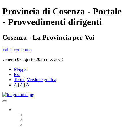
Provincia di Cosenza - Portale
- Provvedimenti dirigenti
Cosenza - La Provincia per Voi
Vai al contenuto
venerdì 07 agosto 2026 ore: 20.15
Mappa
Rss
Testo
|
Versione grafica
A
|
A
|
A
Governo
Presidente
Consiglio Provinciale
Consiglieri Delegati