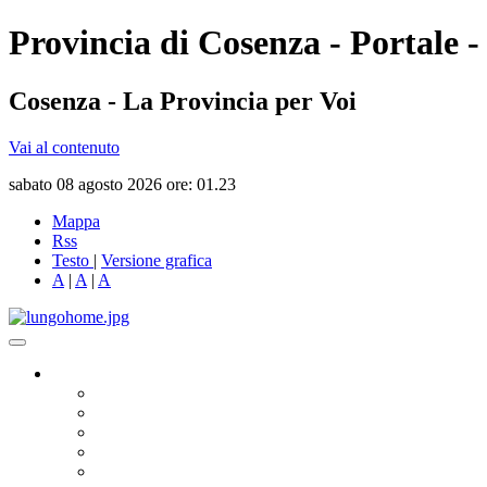
Provincia di Cosenza - Portale -
Cosenza - La Provincia per Voi
Vai al contenuto
sabato 08 agosto 2026 ore: 01.23
Mappa
Rss
Testo
|
Versione grafica
A
|
A
|
A
Governo
Presidente
Consiglio Provinciale
Consiglieri Delegati
Assemblea dei Sindaci
Commissioni Consiliari