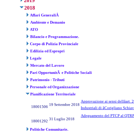
2019
2018
Affari GeneraliÂ
Ambiente e Demanio
ATO
Bilancio e Programmazione.
Corpo di Polizia Provinciale
Edilizia ed Espropri
Legale
Mercato del Lavoro
Pari OpportunitÃ e Politiche Sociali
Patrimonio - Tributi
Personale ed Organizzazione
Pianificazione Territoriale
Approvazione ai sensi dellâart.
19 Settembre 2018
18001506
Industriali di âCorigliano Schiavo
Adeguamento del PTCP al QTRP e 
31 Luglio 2018
18001292
Politiche Comunitarie.