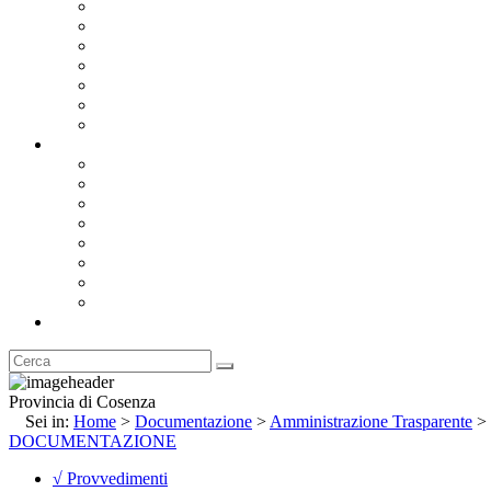
Bandi e Avvisi di Gara
Concorsi e ricerca personale
Bilanci
Amministrazione Trasparente
Statuto
Regolamenti
Provincia
Stemma e Gonfalone
Palazzo della Provincia
Le Sedi della Provincia
Territorio
I Comuni
Enti e Istituzioni
Rubrica
Provincia di Cosenza
Sei in:
Home
>
Documentazione
>
Amministrazione Trasparente
>
DOCUMENTAZIONE
√ Provvedimenti