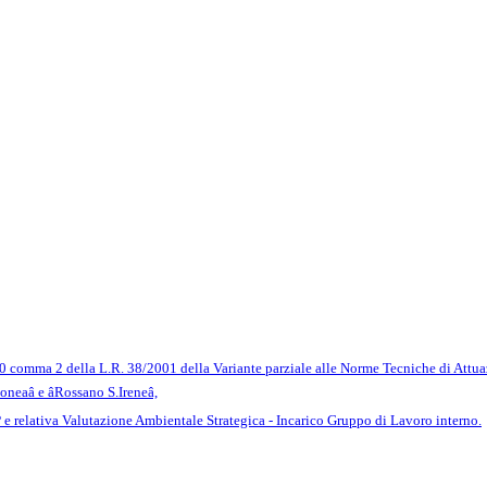
 20 comma 2 della L.R. 38/2001 della Variante parziale alle Norme Tecniche di Attua
neaâ e âRossano S.Ireneâ,
relativa Valutazione Ambientale Strategica - Incarico Gruppo di Lavoro interno.