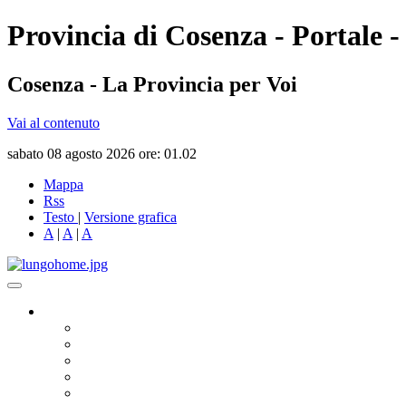
Provincia di Cosenza - Portale -
Cosenza - La Provincia per Voi
Vai al contenuto
sabato 08 agosto 2026 ore: 01.02
Mappa
Rss
Testo
|
Versione grafica
A
|
A
|
A
Governo
Presidente
Consiglio Provinciale
Consiglieri Delegati
Assemblea dei Sindaci
Commissioni Consiliari