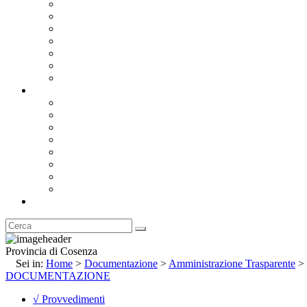
Bandi e Avvisi di Gara
Concorsi e ricerca personale
Bilanci
Amministrazione Trasparente
Statuto
Regolamenti
Provincia
Stemma e Gonfalone
Palazzo della Provincia
Le Sedi della Provincia
Territorio
I Comuni
Enti e Istituzioni
Rubrica
Provincia di Cosenza
Sei in:
Home
>
Documentazione
>
Amministrazione Trasparente
>
DOCUMENTAZIONE
√ Provvedimenti