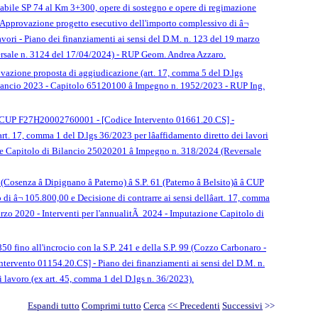
viabile SP 74 al Km 3+300, opere di sostegno e opere di regimazione
- Approvazione progetto esecutivo dell'importo complessivo di â¬
lavori - Piano dei finanziamenti ai sensi del D.M. n. 123 del 19 marzo
ersale n. 3124 del 17/04/2024) - RUP Geom. Andrea Azzaro.
ovazione proposta di aggiudicazione (art. 17, comma 5 del D.lgs
ncio 2023 - Capitolo 65120100 â Impegno n. 1952/2023 - RUP Ing.
â - CUP F27H20002760001 - [Codice Intervento 01661.20.CS] -
rt. 17, comma 1 del D.lgs 36/2023 per lâaffidamento diretto dei lavori
one Capitolo di Bilancio 25020201 â Impegno n. 318/2024 (Reversale
senza â Dipignano â Paterno) â S.P. 61 (Paterno â Belsito)â â CUP
¬ 105.800,00 e Decisione di contrarre ai sensi dellâart. 17, comma
marzo 2020 - Interventi per l'annualitÃ 2024 - Imputazione Capitolo di
850 fino all'incrocio con la S.P. 241 e della S.P. 99 (Cozzo Carbonaro -
ntervento 01154.20.CS] - Piano dei finanziamenti ai sensi del D.M. n.
lavoro (ex art. 45, comma 1 del D.lgs n. 36/2023).
Espandi tutto
Comprimi tutto
Cerca
<< Precedenti
Successivi
>>