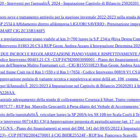
20 - Interventi per l'annualitÃ 2024 - Imputazione Capitolo di Bilancio 25020201 
o neve e trattamento antigelo per la stagione invernale 2022-2023 sulla strada d
 SP 255â â Affidamento diretto allâimpresa LIGUORI SAVERIO - Prenotazione im
â SMART CIG ZC33B3A6F5
o e regolarizzazione piano viabile al km 3+700 lungo la S.P. 234/a (Riva Destra Crat
ervento 01863.20.CS â RUP Geom. Andrea Azzaro â Integrazione Determina 20
 DUE INCROCI E REGOLARIZZAZIONE PIANO VIABILE RISPETTIVAMENTE AL 
ce Intervento 00403.21.CS - CUP F47H20003090001 - Piano dei finanziamenti ai 
vore dell'Impresa Malito Frantumati s.r.l. - CIG B155510E23 Rup Geom. Andrea Azz
te sul fiume Crati tra il Km 1+550 e il Km 1+765â - Codice Intervento 00819.V1.CS 
provazione perizia di variante tecnica e suppletiva ai sensi dellâ art. 106, comma 
i per lâAnnualitÃ 2021/2023 â Imputazione sul Capitolo di Bilancio 25020201 â
3A228AA.
arziale adeguamento della strada di collegamento Cosenza â Sibari. Tratto compreso
C77 - RUP Ing. Marcello Gencarelli â Presa dâatto del Verbale di Accertamento 
sorio della transitabilitÃ veicolare lungo la SP 260/b (ex SS 108-ter Scala Coeli â T
e intervento 00714.R1.CS] â Approvazione proposta di aggiudicazione (art. 17,
.N.S. - Piano dei finanziamenti ai sensi del DM. 141 del 09/05/2022 â Imputazi
023) - CUP F87H22004270001 â CIG B0DE25524F - RUP Ing. Francesco Scavelli.