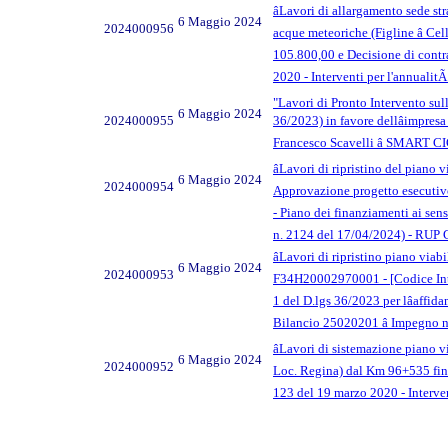
âLavori di allargamento sede s
6 Maggio 2024
2024000956
acque meteoriche (Figline â Ce
105.800,00 e Decisione di contrar
2020 - Interventi per l'annuali
"Lavori di Pronto Intervento sul
6 Maggio 2024
2024000955
36/2023) in favore dellâimpr
Francesco Scavelli â SMART 
âLavori di ripristino del pian
6 Maggio 2024
2024000954
Approvazione progetto esecutivo d
- Piano dei finanziamenti ai se
n. 2124 del 17/04/2024) - RUP 
âLavori di ripristino piano viabi
6 Maggio 2024
2024000953
F34H20002970001 - [Codice Inter
1 del D.lgs 36/2023 per lâaffi
Bilancio 25020201 â Impegno 
âLavori di sistemazione piano v
6 Maggio 2024
2024000952
Loc. Regina) dal Km 96+535 fino
123 del 19 marzo 2020 - Interve