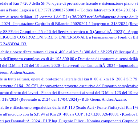
tradale al Km 7+200 della SP 76, opere di protezione laterale e sistemazione piano 
llara â Piano Lago)â â CUP F77H20003750001 - [Codice Intervento 01654.20.CS] 
re ai sensi dellâart. 17, comma 1 del D.lgs 36/2023 per lâaffidamento diretto dei 
tÃ 2024 - Imputazione Capitolo di Bilancio 25020201 â Impegno n. 318/2024 (Rev
le SS.PP dei Gruppi nn. 25 e 26 del Servizio tecnico n. 5 (AnnualitÃ 2023)" - Appr
esa LIGUORI COSTRUZIONI S.R.L.S. UNIPERSONALE â Finanziamento Fondi di Bila
CIG Z463D941D3.
o viabile e opere d'arte minori al km 4+400 e al km 5+300 della SP 225 (Vallecupo)
ell'importo complessivo di â¬ 105.800,00 e Decisione di contrarre ai sensi dellâa
nsi del D.M. n. 123 del 19 marzo 2020 - Interventi per l'annualitÃ 2024 - Imputazi
Geom. Andrea Azzaro.
le in tratti saltuari, opere di protezione laterale dal km 0+00 al km 16+200 â S.P. 79 (Co
vento 01641.20.CS] -Approvazione progetto esecutivo dell'importo complessivo di â
damento diretto dei lavori - Piano dei finanziamenti ai sensi del D.M. n. 123 del 19 
n. 318/2024 (Reversale n. 2124 del 17/04/2024) - RUP Geom. Andrea Azzaro.
iabile e rifacimento segnaletica della S.P. 110 (Scalo Acri - Ponte Finita) dal Km 1+
 all'incrocio con la S.P. 94 al Km 20+480â â CUP : F27H20002640001 - [Codice I
nti per l'annualitÃ 2024 - RUP Ing. Eugenio Filice - Nomina componenti Gruppo di 