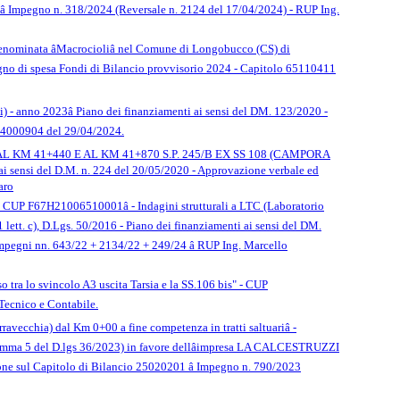
â Impegno n. 318/2024 (Reversale n. 2124 del 17/04/2024) - RUP Ing.
enominata âMacrocioliâ nel Comune di Longobucco (CS) di
pegno di spesa Fondi di Bilancio provvisorio 2024 - Capitolo 65110411
i) - anno 2023â Piano dei finanziamenti ai sensi del DM. 123/2020 -
24000904 del 29/04/2024.
KM 41+440 E AL KM 41+870 S.P. 245/B EX SS 108 (CAMPORA
sensi del D.M. n. 224 del 20/05/2020 - Approvazione verbale ed
aro
â CUP F67H21006510001â - Indagini strutturali a LTC (Laboratorio
1 lett. c), D.Lgs. 50/2016 - Piano dei finanziamenti ai sensi del DM.
 Impegni nn. 643/22 + 2134/22 + 249/24 â RUP Ing. Marcello
 tra lo svincolo A3 uscita Tarsia e la SS.106 bis" - CUP
Tecnico e Contabile.
erravecchia) dal Km 0+00 a fine competenza in tratti saltuariâ -
 comma 5 del D.lgs 36/2023) in favore dellâimpresa LA CALCESTRUZZI
one sul Capitolo di Bilancio 25020201 â Impegno n. 790/2023