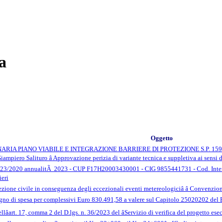
a
Oggetto
A PIANO VIABILE E INTEGRAZIONE BARRIERE DI PROTEZIONE S.P. 159 DA
piero Salituro â Approvazione perizia di variante tecnica e suppletiva ai sensi de
 123/2020 annualitÃ 2023 - CUP F17H20003430001 - CIG 9855441731 - Cod. Inter
ieri
otezione civile in conseguenza degli eccezionali eventi metereologiciâ â Convenzi
egno di spesa per complessivi Euro 830.491,58 a valere sul Capitolo 25020202 del
llâart. 17, comma 2 del D.lgs. n. 36/2023 del âServizio di verifica del progetto es