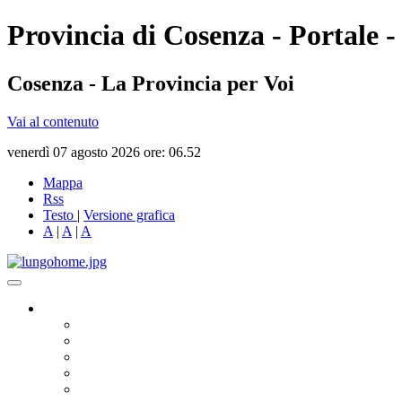
Provincia di Cosenza - Portale -
Cosenza - La Provincia per Voi
Vai al contenuto
venerdì 07 agosto 2026 ore: 06.52
Mappa
Rss
Testo
|
Versione grafica
A
|
A
|
A
Governo
Presidente
Consiglio Provinciale
Consiglieri Delegati
Assemblea dei Sindaci
Commissioni Consiliari