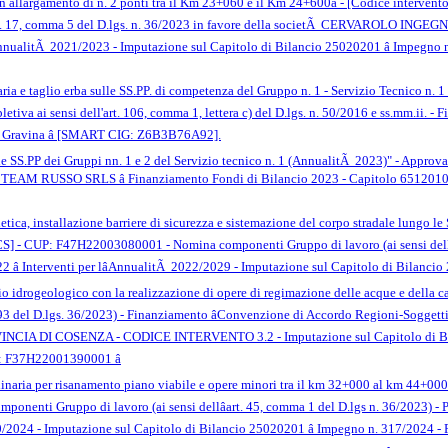
con allargamento di n. 2 ponti tra il Km 23+060 e il Km 24+600â - [Codice inter
art. 17, comma 5 del D.lgs. n. 36/2023 in favore della societÃ CERVAROLO INGEGNER
AnnualitÃ 2021/2023 - Imputazione sul Capitolo di Bilancio 25020201 â Impegno
aria e taglio erba sulle SS.PP. di competenza del Gruppo n. 1 - Servizio Tecnico 
pletiva ai sensi dell'art. 106, comma 1, lettera c) del D.lgs. n. 50/2016 e ss.mm.ii
o Gravina â [SMART CIG: Z6B3B76A92].
le SS.PP dei Gruppi nn. 1 e 2 del Servizio tecnico n. 1 (AnnualitÃ 2023)" - Approv
sa TEAM RUSSO SRLS â Finanziamento Fondi di Bilancio 2023 - Capitolo 65120100
letica, installazione barriere di sicurezza e sistemazione del corpo stradale lungo le 
S] - CUP: F47H22003080001 - Nomina componenti Gruppo di lavoro (ai sensi dellâa
 â Interventi per lâAnnualitÃ 2022/2029 - Imputazione sul Capitolo di Bilanci
chio idrogeologico con la realizzazione di opere di regimazione delle acque e della 
3 del D.lgs. 36/2023) - Finanziamento âConvenzione di Accordo Regioni-Soggetti at
VINCIA DI COSENZA - CODICE INTERVENTO 3.2 - Imputazione sul Capitolo di Bil
 F37H22001390001 â
dinaria per risanamento piano viabile e opere minori tra il km 32+000 al km 44+000
enti Gruppo di lavoro (ai sensi dellâart. 45, comma 1 del D.lgs n. 36/2023) - Pi
20/2024 - Imputazione sul Capitolo di Bilancio 25020201 â Impegno n. 317/2024 - 