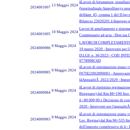
âLavori di bitumatura, installaz
13 Maggio 2024
2024001007
(longitudinale Ampollino) e pr
dellâart. 45, comma 1 del D.lg
Bilancio 25020201 â Impegno n
Lavori di ampliamento e sistemaz
10 Maggio 2024
2024001005
Commissario ad acta - Dott.ssa
LAVORI DI COMPLETAMENTO RIS
9 Maggio 2024
2024000986
19 marzo 2020 - Interventi per l
D.LGS. n. 36/2023 - COD. INTE
9778998C6D
âLavori di sistemazione piano vi
9 Maggio 2024
2024000985
F67H22002890001 - Approvazione 
lâAnnualitÃ 2022/2029 - Impu
âLavori di ripristino regimazi
9 Maggio 2024
2024000984
Bisignano) dal Km 88+190 fino a
â¬ 80.000,00 e Decisione di cont
2020 - Interventi per l'annuali
âLavori di sistemazione piano v
9 Maggio 2024
2024000983
Loc. Regina) dal Km 96+535 fino
dell'importo complessivo di â¬ 1