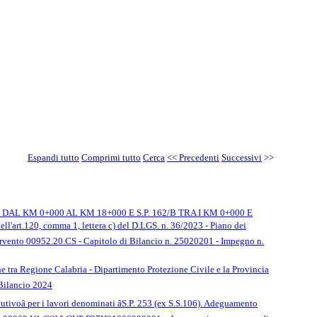
Espandi tutto
Comprimi tutto
Cerca
<< Precedenti
Successivi
>>
L KM 0+000 AL KM 18+000 E S.P. 162/B TRA I KM 0+000 E
ll'art.120, comma 1, lettera c) del D.LGS. n. 36/2023 - Piano dei
vento 00952.20.CS - Capitolo di Bilancio n. 25020201 - Impegno n.
one tra Regione Calabria - Dipartimento Protezione Civile e la Provincia
 Bilancio 2024
ecutivoâ per i lavori denominati âS.P. 253 (ex S.S.106). Adeguamento