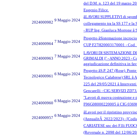
del D.M. n. 123 del 19 marzo 20
Eugenio Filice.
âLAVORI SUPPLETIVI di sgomber
9 Maggio 2024
2024000982
collegamento tra la SS 177 e la
- RUP Ing. Gianluca Morrone 
Progetto âSistemazione incroci
7 Maggio 2024
2024000964
CUP F27H20003170001 - Cod. Int
LAVORI DI SISTEMAZIONE DI
7 Maggio 2024
2024000963
GRIMALDI )" - ANNO 2023 - Codi
aggiudicazione definitiva in fa
Progetto âS.P. 247 (Rose). Pon
6 Maggio 2024
2024000961
Tecnologico Calabrese) SRL â Ap
225 del 29/05/2021 â Intervent
Gencarelli - CIG SERVIZI ZD7
"Lavori di nuova costruzione e p
6 Maggio 2024
2024000960
F96G08000220005 â CIG 0369097
âLavori per il ripristino provvi
6 Maggio 2024
2024000957
(AnnualitÃ 2022/2023) - [Codic
CARIATESE snc dei F.lli FUOCO G
(Reversale n. 2098 del 12/06/2