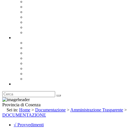
Bandi e Avvisi di Gara
Concorsi e ricerca personale
Bilanci
Amministrazione Trasparente
Statuto
Regolamenti
Provincia
Stemma e Gonfalone
Palazzo della Provincia
Le Sedi della Provincia
Territorio
I Comuni
Enti e Istituzioni
Rubrica
Provincia di Cosenza
Sei in:
Home
>
Documentazione
>
Amministrazione Trasparente
>
DOCUMENTAZIONE
√ Provvedimenti