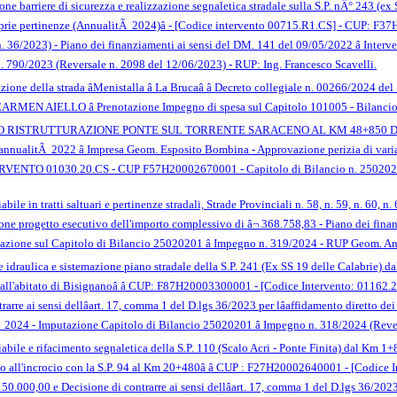
ione barriere di sicurezza e realizzazione segnaletica stradale sulla S.P. nÂ° 243 (ex SS
oprie pertinenze (AnnualitÃ 2024)â - [Codice intervento 00715.R1.CS] - CUP: F
s n. 36/2023) - Piano dei finanziamenti ai sensi del DM. 141 del 09/05/2022 â Inter
. 790/2023 (Reversale n. 2098 del 12/06/2023) - RUP: Ing. Francesco Scavelli.
ione della strada âMenistalla â La Brucaâ â Decreto collegiale n. 00266/202
 CARMEN AIELLO â Prenotazione Impegno di spesa sul Capitolo 101005 - Bilanci
TRUTTURAZIONE PONTE SUL TORRENTE SARACENO AL KM 48+850 DELLA S.P. 253â
'annualitÃ 2022 â Impresa Geom. Esposito Bombina - Approvazione perizia di variant
RVENTO 01030.20.CS - CUP F57H20002670001 - Capitolo di Bilancio n. 25020201 
abile in tratti saltuari e pertinenze stradali, Strade Provinciali n. 58, n. 59, n. 60, n
progetto esecutivo dell'importo complessivo di â¬ 368.758,83 - Piano dei finanzi
tazione sul Capitolo di Bilancio 25020201 â Impegno n. 319/2024 - RUP Geom. An
one idraulica e sistemazione piano stradale della S.P. 241 (Ex SS 19 delle Calabri
ll'abitato di Bisignanoâ â CUP: F87H20003300001 - [Codice Intervento: 01162.2
rarre ai sensi dellâart. 17, comma 1 del D.lgs 36/2023 per lâaffidamento diretto d
tÃ 2024 - Imputazione Capitolo di Bilancio 25020201 â Impegno n. 318/2024 (Rev
iabile e rifacimento segnaletica della S.P. 110 (Scalo Acri - Ponte Finita) dal Km 1+
 all'incrocio con la S.P. 94 al Km 20+480â â CUP : F27H20002640001 - [Codice
50.000,00 e Decisione di contrarre ai sensi dellâart. 17, comma 1 del D.lgs 36/2023 