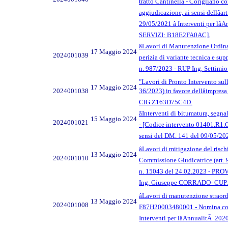
tratto Cantinella - Corigliano 
aggiudicazione, ai sensi dellâ
29/05/2021 â Interventi per lâ
SERVIZI: B18E2FA0AC].
âLavori di Manutenzione Ordin
17 Maggio 2024
2024001039
perizia di variante tecnica e sup
n. 987/2023 - RUP Ing. Settimi
"Lavori di Pronto Intervento sul
17 Maggio 2024
2024001038
36/2023) in favore dellâimpre
CIG Z163D75C4D.
âInterventi di bitumatura, segna
15 Maggio 2024
2024001021
- [Codice intervento 01401.R1.C
sensi del DM. 141 del 09/05/2022
âLavori di mitigazione del ris
13 Maggio 2024
2024001010
Commissione Giudicatrice (art. 9
n. 15043 del 24.02.2023 - PRO
Ing. Giuseppe CORRADO- CUP:
âLavori di manutenzione straor
13 Maggio 2024
2024001008
F87H20003480001 - Nomina compon
Interventi per lâAnnualitÃ 20