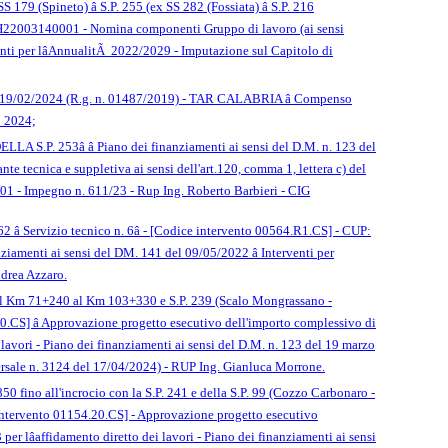
 179 (Spineto) â S.P. 255 (ex SS 282 (Fossiata) â S.P. 216
37H22003140001 - Nomina componenti Gruppo di lavoro (ai sensi
venti per lâAnnualitÃ 2022/2029 - Imputazione sul Capitolo di
4 del 19/02/2024 (R.g. n. 01487/2019) - TAR CALABRIA â Compenso
o 2024;
 â Piano dei finanziamenti ai sensi del D.M. n. 123 del
e tecnica e suppletiva ai sensi dell'art.120, comma 1, lettera c) del
- Impegno n. 611/23 - Rup Ing. Roberto Barbieri - CIG
. 62 â Servizio tecnico n. 6â - [Codice intervento 00564.R1.CS] - CUP:
amenti ai sensi del DM. 141 del 09/05/2022 â Interventi per
drea Azzaro.
e) dal Km 71+240 al Km 103+330 e S.P. 239 (Scalo Mongrassano -
0.CS] â Approvazione progetto esecutivo dell'importo complessivo di
ei lavori - Piano dei finanziamenti ai sensi del D.M. n. 123 del 19 marzo
ersale n. 3124 del 17/04/2024) - RUP Ing. Gianluca Morrone.
850 fino all'incrocio con la S.P. 241 e della S.P. 99 (Cozzo Carbonaro -
 Intervento 01154.20.CS] - Approvazione progetto esecutivo
per lâaffidamento diretto dei lavori - Piano dei finanziamenti ai sensi