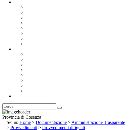
Documentazione
Albo Pretorio OnLine
Bandi e Avvisi di Gara
Concorsi e ricerca personale
Bilanci
Amministrazione Trasparente
Statuto
Regolamenti
Provincia
Stemma e Gonfalone
Palazzo della Provincia
Le Sedi della Provincia
Territorio
I Comuni
Enti e Istituzioni
Rubrica
Provincia di Cosenza
Sei in:
Home
>
Documentazione
>
Amministrazione Trasparente
>
Provvedimenti
>
Provvedimenti dirigenti