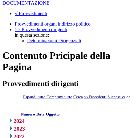
DOCUMENTAZIONE
√ Provvedimenti
Provvedimenti organi indirizzo politico
>> Provvedimenti dirigenti
in questa sezione:
Determinazioni Dirigenziali
Contenuto Pricipale della
Pagina
Provvedimenti dirigenti
Espandi tutto
Comprimi tutto
Cerca
<< Precedenti
Successivi
>>
Numero
Data
Oggetto
2024
2023
2022