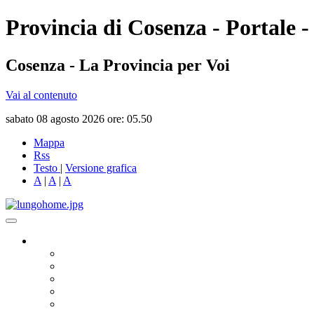
Provincia di Cosenza - Portale -
Cosenza - La Provincia per Voi
Vai al contenuto
sabato 08 agosto 2026 ore: 05.50
Mappa
Rss
Testo
|
Versione grafica
A
|
A
|
A
Governo
Presidente
Consiglio Provinciale
Consiglieri Delegati
Assemblea dei Sindaci
Commissioni Consiliari