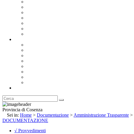
Bandi e Avvisi di Gara
Concorsi e ricerca personale
Bilanci
Amministrazione Trasparente
Statuto
Regolamenti
Provincia
Stemma e Gonfalone
Palazzo della Provincia
Le Sedi della Provincia
Territorio
I Comuni
Enti e Istituzioni
Rubrica
Provincia di Cosenza
Sei in:
Home
>
Documentazione
>
Amministrazione Trasparente
>
DOCUMENTAZIONE
√ Provvedimenti