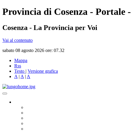
Provincia di Cosenza - Portale -
Cosenza - La Provincia per Voi
Vai al contenuto
sabato 08 agosto 2026 ore: 07.32
Mappa
Rss
Testo
|
Versione grafica
A
|
A
|
A
Governo
Presidente
Consiglio Provinciale
Consiglieri Delegati
Assemblea dei Sindaci
Commissioni Consiliari