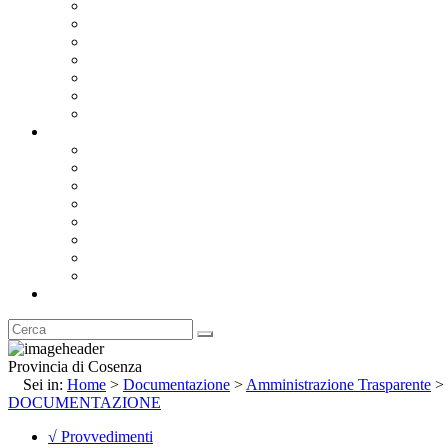
Bandi e Avvisi di Gara
Concorsi e ricerca personale
Bilanci
Amministrazione Trasparente
Statuto
Regolamenti
Provincia
Stemma e Gonfalone
Palazzo della Provincia
Le Sedi della Provincia
Territorio
I Comuni
Enti e Istituzioni
Rubrica
Provincia di Cosenza
Sei in:
Home
>
Documentazione
>
Amministrazione Trasparente
>
DOCUMENTAZIONE
√ Provvedimenti