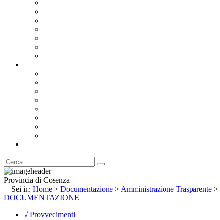
Bandi e Avvisi di Gara
Concorsi e ricerca personale
Bilanci
Amministrazione Trasparente
Statuto
Regolamenti
Provincia
Stemma e Gonfalone
Palazzo della Provincia
Le Sedi della Provincia
Territorio
I Comuni
Enti e Istituzioni
Rubrica
Provincia di Cosenza
Sei in:
Home
>
Documentazione
>
Amministrazione Trasparente
>
DOCUMENTAZIONE
√ Provvedimenti