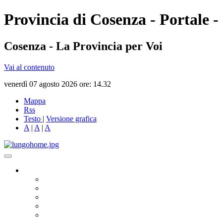
Provincia di Cosenza - Portale -
Cosenza - La Provincia per Voi
Vai al contenuto
venerdì 07 agosto 2026 ore: 14.32
Mappa
Rss
Testo
|
Versione grafica
A
|
A
|
A
Governo
Presidente
Consiglio Provinciale
Consiglieri Delegati
Assemblea dei Sindaci
Commissioni Consiliari