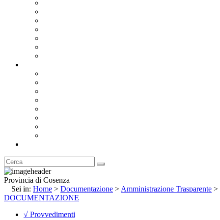
Bandi e Avvisi di Gara
Concorsi e ricerca personale
Bilanci
Amministrazione Trasparente
Statuto
Regolamenti
Provincia
Stemma e Gonfalone
Palazzo della Provincia
Le Sedi della Provincia
Territorio
I Comuni
Enti e Istituzioni
Rubrica
Provincia di Cosenza
Sei in:
Home
>
Documentazione
>
Amministrazione Trasparente
>
DOCUMENTAZIONE
√ Provvedimenti