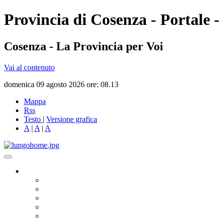
Provincia di Cosenza - Portale -
Cosenza - La Provincia per Voi
Vai al contenuto
domenica 09 agosto 2026 ore: 08.13
Mappa
Rss
Testo
|
Versione grafica
A
|
A
|
A
Governo
Presidente
Consiglio Provinciale
Consiglieri Delegati
Assemblea dei Sindaci
Commissioni Consiliari