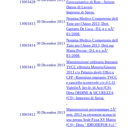
13003428
Fotocopiatrice di Rete - Settore
Datore di Lavoro
Impegno di Spesa.
Nomina Medico Competente dell
30 Dicembre 2013
13003415
'Ente per l'Anno 2013, Dott.
Gaetano De Luca - D.L.g.s. nÂ°
81/2008.
Nomina Medico Competente dell
30 Dicembre 2013
13003414
'Ente per l'Anno 2013, Dott.ssa
Maria Pecora - D.L.g.s. nÂ°
81/2008.
Manutenzione ordinaria Impianti
30 Dicembre 2013
13003413
TVCC effettuta Maggio/Giugno
2013 c/o Palazzo degli Uffici e
CFP - Ripristino impianto TVCC
e cancello scorrevole c/o il C.O.
ViabilitÃ Inv.le. di Acri (CS).
Ditta ORDINE & SICUREZZA
(CS) - Impegno di Spesa.
.
Manutenzioni programmate 2Â°
30 Dicembre 2013
13003412
sem. 2013 su erogatore acqua in
uso presso Sede P.zza XV Marzo
(CS) - Ditta " IDRODEPUR S r.l "