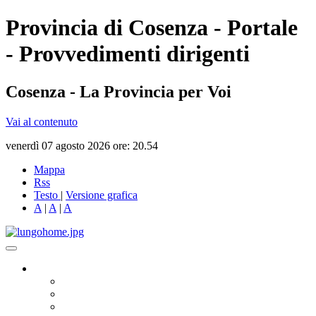
Provincia di Cosenza - Portale
- Provvedimenti dirigenti
Cosenza - La Provincia per Voi
Vai al contenuto
venerdì 07 agosto 2026 ore: 20.54
Mappa
Rss
Testo
|
Versione grafica
A
|
A
|
A
Governo
Presidente
Consiglio Provinciale
Consiglieri Delegati