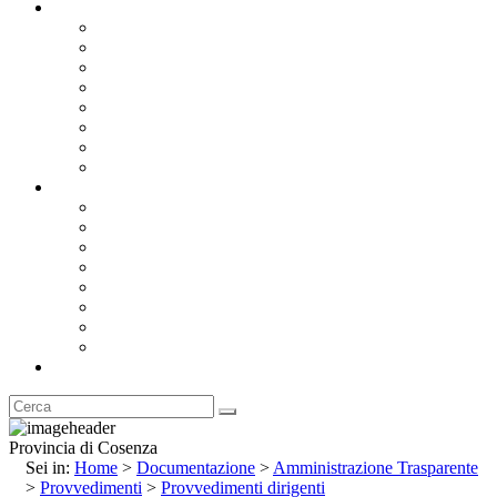
Documentazione
Albo Pretorio OnLine
Bandi e Avvisi di Gara
Concorsi e ricerca personale
Bilanci
Amministrazione Trasparente
Statuto
Regolamenti
Provincia
Stemma e Gonfalone
Palazzo della Provincia
Le Sedi della Provincia
Territorio
I Comuni
Enti e Istituzioni
Rubrica
Provincia di Cosenza
Sei in:
Home
>
Documentazione
>
Amministrazione Trasparente
>
Provvedimenti
>
Provvedimenti dirigenti