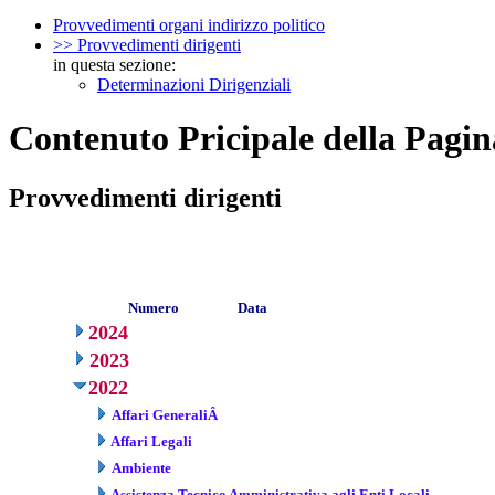
Provvedimenti organi indirizzo politico
>> Provvedimenti dirigenti
in questa sezione:
Determinazioni Dirigenziali
Contenuto Pricipale della Pagin
Provvedimenti dirigenti
Numero
Data
2024
2023
2022
Affari GeneraliÂ
Affari Legali
Ambiente
Assistenza Tecnico Amministrativa agli Enti Locali