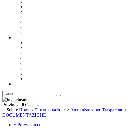
Bandi e Avvisi di Gara
Concorsi e ricerca personale
Bilanci
Amministrazione Trasparente
Statuto
Regolamenti
Provincia
Stemma e Gonfalone
Palazzo della Provincia
Le Sedi della Provincia
Territorio
I Comuni
Enti e Istituzioni
Rubrica
Provincia di Cosenza
Sei in:
Home
>
Documentazione
>
Amministrazione Trasparente
>
DOCUMENTAZIONE
√ Provvedimenti