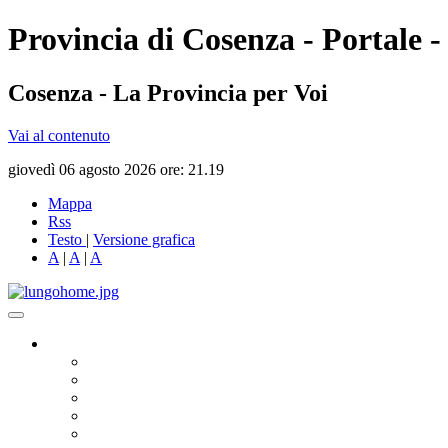
Provincia di Cosenza - Portale -
Cosenza - La Provincia per Voi
Vai al contenuto
giovedì 06 agosto 2026 ore: 21.19
Mappa
Rss
Testo
|
Versione grafica
A
|
A
|
A
Governo
Presidente
Consiglio Provinciale
Consiglieri Delegati
Assemblea dei Sindaci
Commissioni Consiliari