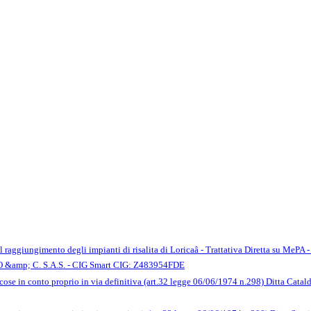
e il raggiungimento degli impianti di risalita di Loricaâ - Trattativa Diretta su M
amp; C. S.A.S. - CIG Smart CIG: Z483954FDE
cose in conto proprio in via definitiva (art.32 legge 06/06/1974 n.298) Ditta Catald