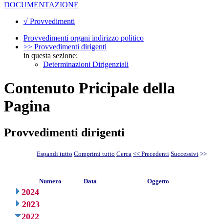
DOCUMENTAZIONE
√ Provvedimenti
Provvedimenti organi indirizzo politico
>> Provvedimenti dirigenti
in questa sezione:
Determinazioni Dirigenziali
Contenuto Pricipale della
Pagina
Provvedimenti dirigenti
Espandi tutto
Comprimi tutto
Cerca
<< Precedenti
Successivi
>>
Numero
Data
Oggetto
2024
2023
2022