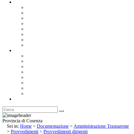
Documentazione
Albo Pretorio OnLine
Bandi e Avvisi di Gara
Concorsi e ricerca personale
Bilanci
Amministrazione Trasparente
Statuto
Regolamenti
Provincia
Stemma e Gonfalone
Palazzo della Provincia
Le Sedi della Provincia
Territorio
I Comuni
Enti e Istituzioni
Rubrica
Provincia di Cosenza
Sei in:
Home
>
Documentazione
>
Amministrazione Trasparente
>
Provvedimenti
>
Provvedimenti dirigenti