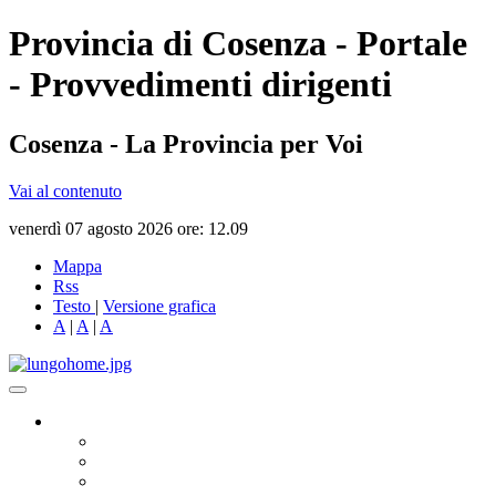
Provincia di Cosenza - Portale
- Provvedimenti dirigenti
Cosenza - La Provincia per Voi
Vai al contenuto
venerdì 07 agosto 2026 ore: 12.09
Mappa
Rss
Testo
|
Versione grafica
A
|
A
|
A
Governo
Presidente
Consiglio Provinciale
Consiglieri Delegati