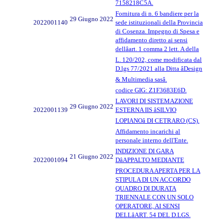
7158218C5A.
Fornitura di n. 6 bandiere per la
29 Giugno 2022
2022001140
sede istituzionali della Provincia
di Cosenza. Impegno di Spesa e
affidamento diretto ai sensi
dellâart. 1 comma 2 lett. A della
L. 120/202, come modificata dal
D.lgs 77/2021 alla Ditta âDesign
& Multimedia sasâ.
codice GIG: Z1F3683E6D.
LAVORI DI SISTEMAZIONE
29 Giugno 2022
2022001139
ESTERNA IIS âSILVIO
LOPIANOâ DI CETRARO (CS).
Affidamento incarichi al
personale interno dell'Ente.
INDIZIONE DI GARA
21 Giugno 2022
2022001094
DâAPPALTO MEDIANTE
PROCEDURA APERTA PER LA
STIPULA DI UN ACCORDO
QUADRO DI DURATA
TRIENNALE CON UN SOLO
OPERATORE, AI SENSI
DELLâART. 54 DEL D.LGS.