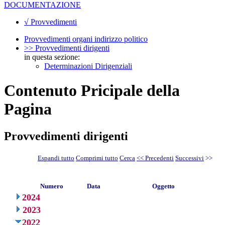
DOCUMENTAZIONE
√ Provvedimenti
Provvedimenti organi indirizzo politico
>> Provvedimenti dirigenti
in questa sezione:
Determinazioni Dirigenziali
Contenuto Pricipale della
Pagina
Provvedimenti dirigenti
Espandi tutto
Comprimi tutto
Cerca
<< Precedenti
Successivi
>>
Numero
Data
Oggetto
2024
2023
2022