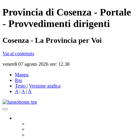
Provincia di Cosenza - Portale
- Provvedimenti dirigenti
Cosenza - La Provincia per Voi
Vai al contenuto
venerdì 07 agosto 2026 ore: 12.38
Mappa
Rss
Testo
|
Versione grafica
A
|
A
|
A
Governo
Presidente
Consiglio Provinciale
Consiglieri Delegati