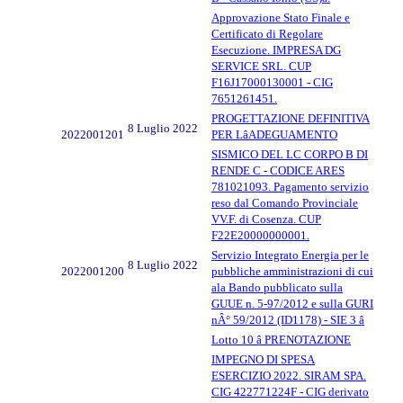
Approvazione Stato Finale e
Certificato di Regolare
Esecuzione. IMPRESA DG
SERVICE SRL. CUP
F16J17000130001 - CIG
7651261451.
PROGETTAZIONE DEFINITIVA
8 Luglio 2022
2022001201
PER LâADEGUAMENTO
SISMICO DEL LC CORPO B DI
RENDE C - CODICE ARES
781021093. Pagamento servizio
reso dal Comando Provinciale
VV.F. di Cosenza. CUP
F22E20000000001.
Servizio Integrato Energia per le
8 Luglio 2022
2022001200
pubbliche amministrazioni di cui
ala Bando pubblicato sulla
GUUE n. 5-97/2012 e sulla GURI
nÂ° 59/2012 (ID1178) - SIE 3 â
Lotto 10 â PRENOTAZIONE
IMPEGNO DI SPESA
ESERCIZIO 2022. SIRAM SPA.
CIG 422771224F - CIG derivato