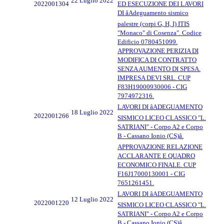
22 Luglio 2022
2022001304
ED ESECUZIONE DEI LAVORI
DI âAdeguamento sismico
palestre (corpi G, H, I) ITIS
"Monaco" di Cosenza". Codice
Edificio 0780451099.
APPROVAZIONE PERIZIA DI
MODIFICA DI CONTRATTO
SENZA AUMENTO DI SPESA.
IMPRESA DEVI SRL. CUP
F83H19000930006 - CIG
7974972316.
LAVORI DI âADEGUAMENTO
18 Luglio 2022
2022001266
SISMICO LICEO CLASSICO "L.
SATRIANI" - Corpo A2 e Corpo
B - Cassano Ionio (CS)â.
APPROVAZIONE RELAZIONE
ACCLARANTE E QUADRO
ECONOMICO FINALE. CUP
F16J17000130001 - CIG
7651261451.
LAVORI DI âADEGUAMENTO
12 Luglio 2022
2022001220
SISMICO LICEO CLASSICO "L.
SATRIANI" - Corpo A2 e Corpo
B - Cassano Ionio (CS)â.