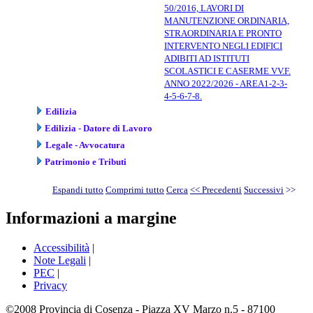
50/2016, LAVORI DI
MANUTENZIONE ORDINARIA,
STRAORDINARIA E PRONTO
INTERVENTO NEGLI EDIFICI
ADIBITI AD ISTITUTI
SCOLASTICI E CASERME VV.F.
ANNO 2022/2026 - AREA1-2-3-
4-5-6-7-8.
Edilizia
Edilizia - Datore di Lavoro
Legale - Avvocatura
Patrimonio e Tributi
Espandi tutto
Comprimi tutto
Cerca
<< Precedenti
Successivi
>>
Informazioni a margine
Accessibilità
|
Note Legali
|
PEC
|
Privacy
©2008 Provincia di Cosenza - Piazza XV Marzo n.5 - 87100