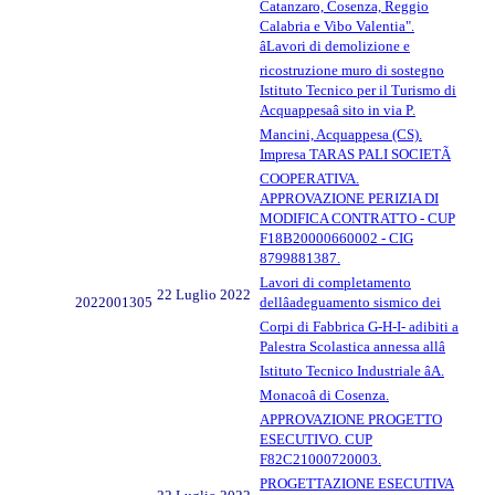
Catanzaro, Cosenza, Reggio
Calabria e Vibo Valentia".
âLavori di demolizione e
ricostruzione muro di sostegno
Istituto Tecnico per il Turismo di
Acquappesaâ sito in via P.
Mancini, Acquappesa (CS).
Impresa TARAS PALI SOCIETÃ
COOPERATIVA.
APPROVAZIONE PERIZIA DI
MODIFICA CONTRATTO - CUP
F18B20000660002 - CIG
8799881387.
Lavori di completamento
22 Luglio 2022
2022001305
dellâadeguamento sismico dei
Corpi di Fabbrica G-H-I- adibiti a
Palestra Scolastica annessa allâ
Istituto Tecnico Industriale âA.
Monacoâ di Cosenza.
APPROVAZIONE PROGETTO
ESECUTIVO. CUP
F82C21000720003.
PROGETTAZIONE ESECUTIVA