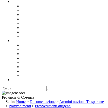
Documentazione
Albo Pretorio OnLine
Bandi e Avvisi di Gara
Concorsi e ricerca personale
Bilanci
Amministrazione Trasparente
Statuto
Regolamenti
Provincia
Stemma e Gonfalone
Palazzo della Provincia
Le Sedi della Provincia
Territorio
I Comuni
Enti e Istituzioni
Rubrica
Provincia di Cosenza
Sei in:
Home
>
Documentazione
>
Amministrazione Trasparente
>
Provvedimenti
>
Provvedimenti dirigenti