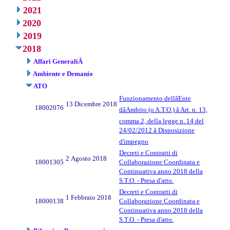
2021
2020
2019
2018
Affari GeneraliÂ
Ambiente e Demanio
ATO
Funzionamento dellâEnte
13 Dicembre 2018
18002076
dâAmbito (o A.T.O.) â Art. n. 13,
comma 2, della legge n. 14 del
24/02/2012 â Disposizione
d'impegno
Decreti e Contratti di
2 Agosto 2018
18001305
Collaborazione Coordinata e
Continuativa anno 2018 della
S.T.O. - Presa d'atto.
Decreti e Contratti di
1 Febbraio 2018
18000138
Collaborazione Coordinata e
Continuativa anno 2018 della
S.T.O. - Presa d'atto.