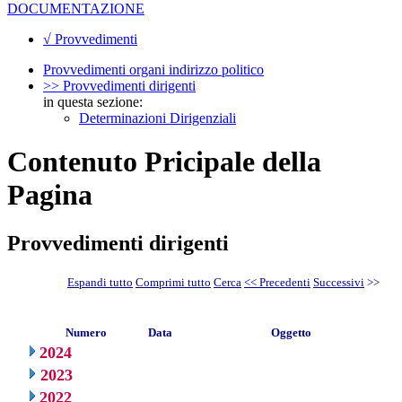
DOCUMENTAZIONE
√ Provvedimenti
Provvedimenti organi indirizzo politico
>> Provvedimenti dirigenti
in questa sezione:
Determinazioni Dirigenziali
Contenuto Pricipale della
Pagina
Provvedimenti dirigenti
Espandi tutto
Comprimi tutto
Cerca
<< Precedenti
Successivi
>>
Numero
Data
Oggetto
2024
2023
2022