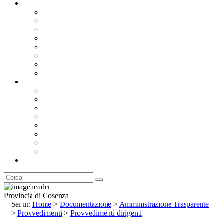
Documentazione
Albo Pretorio OnLine
Bandi e Avvisi di Gara
Concorsi e ricerca personale
Bilanci
Amministrazione Trasparente
Statuto
Regolamenti
Provincia
Stemma e Gonfalone
Palazzo della Provincia
Le Sedi della Provincia
Territorio
I Comuni
Enti e Istituzioni
Rubrica
Provincia di Cosenza
Sei in:
Home
>
Documentazione
>
Amministrazione Trasparente
>
Provvedimenti
>
Provvedimenti dirigenti