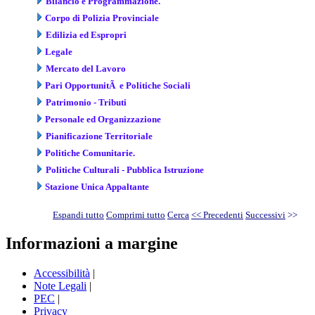
Bilancio e Programmazione.
Corpo di Polizia Provinciale
Edilizia ed Espropri
Legale
Mercato del Lavoro
Pari OpportunitÃ e Politiche Sociali
Patrimonio - Tributi
Personale ed Organizzazione
Pianificazione Territoriale
Politiche Comunitarie.
Politiche Culturali - Pubblica Istruzione
Stazione Unica Appaltante
Espandi tutto
Comprimi tutto
Cerca
<< Precedenti
Successivi
>>
Informazioni a margine
Accessibilità
|
Note Legali
|
PEC
|
Privacy