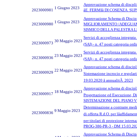
Approvazione schema di disc
1 Giugno 2023
2023000981
âE. FERMIâ DI COSENZA. SUP
Approvazione Schema di Discip
1 Giugno 2023
2023000980
MIGLIORAMENTO /ADEGUA
SISMICO DELLA PALESTRA LIC
Servizi di accoglienza integrata 
30 Maggio 2023
2023000973
(SAI) - n. 47 posti categoria or
Servizi di accoglienza integrata 
23 Maggio 2023
2023000936
(SAI) - n. 47 posti categoria or
Approvazione schema di discipli
22 Maggio 2023
2023000929
Sistemazione incrocio e regolari
19.03.2020 â annualitÃ 2023
Approvazione schema di discipli
18 Maggio 2023
2023000917
Progettazione ed Esecuzion
SISTEMAZIONE DEL PIANO V
Determinazione a contrarre media
9 Maggio 2023
2023000836
di offerta R.d.O. per lâaffidam
per titolari di protezione inter
PROG-386-PR-3 - DM 15.03.2023 
Approvazione Schema di Discipli