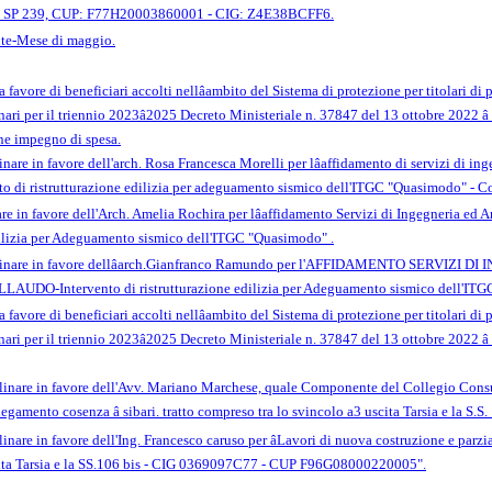
lla SP 239, CUP: F77H20003860001 - CIG: Z4E38BCFF6.
nte-Mese di maggio.
a favore di beneficiari accolti nellâambito del Sistema di protezione per titolari 
inari per il triennio 2023â2025 Decreto Ministeriale n. 37847 del 13 ottobre 2022 â
ne impegno di spesa.
re in favore dell'arch. Rosa Francesca Morelli per lâaffidamento di servizi di inge
o di ristrutturazione edilizia per adeguamento sismico dell'ITGC "Quasimodo" - C
 in favore dell'Arch. Amelia Rochira per lâaffidamento Servizi di Ingegneria ed 
edilizia per Adeguamento sismico dell'ITGC "Quasimodo" .
linare in favore dellâarch.Gianfranco Ramundo per l'AFFIDAMENTO SERVIZI D
-Intervento di ristrutturazione edilizia per Adeguamento sismico dell'IT
a favore di beneficiari accolti nellâambito del Sistema di protezione per titolari 
dinari per il triennio 2023â2025 Decreto Ministeriale n. 37847 del 13 ottobre 2022
nare in favore dell'Avv. Mariano Marchese, quale Componente del Collegio Consulti
egamento cosenza â sibari. tratto compreso tra lo svincolo a3 uscita Tarsia e la S.
are in favore dell'Ing. Francesco caruso per âLavori di nuova costruzione e parzi
cita Tarsia e la SS.106 bis - CIG 0369097C77 - CUP F96G08000220005".