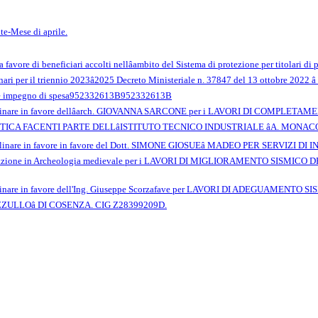
te-Mese di aprile.
a favore di beneficiari accolti nellâambito del Sistema di protezione per titolari 
inari per il triennio 2023â2025 Decreto Ministeriale n. 37847 del 13 ottobre 2022 â
one impegno di spesa952332613B952332613B
iplinare in favore dellâarch. GIOVANNA SARCONE per i LAVORI DI COMPL
ICA FACENTI PARTE DELLâISTITUTO TECNICO INDUSTRIALE âA. MONACOâ
linare in favore in favore del Dott. SIMONE GIOSUEâ MADEO PER SERVIZI DI
zione in Archeologia medievale per i LAVORI DI MIGLIORAMENTO SISMICO
iplinare in favore dell'Ing. Giuseppe Scorzafave per LAVORI DI ADEGUAME
EZZULLOâ DI COSENZA. CIG Z28399209D.