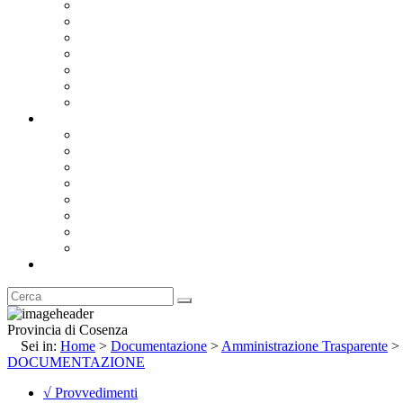
Bandi e Avvisi di Gara
Concorsi e ricerca personale
Bilanci
Amministrazione Trasparente
Statuto
Regolamenti
Provincia
Stemma e Gonfalone
Palazzo della Provincia
Le Sedi della Provincia
Territorio
I Comuni
Enti e Istituzioni
Rubrica
Provincia di Cosenza
Sei in:
Home
>
Documentazione
>
Amministrazione Trasparente
>
DOCUMENTAZIONE
√ Provvedimenti