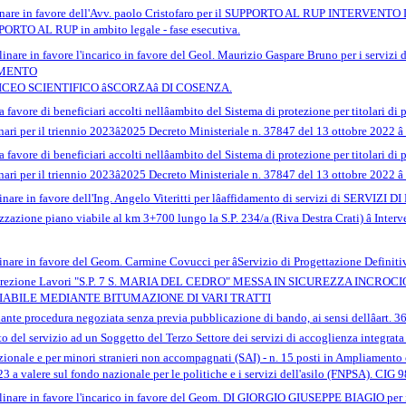
plinare in favore dell'Avv. paolo Cristofaro per il SUPPORTO AL RUP INTE
PORTO AL RUP in ambito legale - fase esecutiva.
linare in favore l'incarico in favore del Geol. Maurizio Gaspare Bruno per i 
MENTO
EO SCIENTIFICO âSCORZAâ DI COSENZA.
a favore di beneficiari accolti nellâambito del Sistema di protezione per titolari 
dinari per il triennio 2023â2025 Decreto Ministeriale n. 37847 del 13 ottobre 2022
a favore di beneficiari accolti nellâambito del Sistema di protezione per titolari 
dinari per il triennio 2023â2025 Decreto Ministeriale n. 37847 del 13 ottobre 20
nare in favore dell'Ing. Angelo Viteritti per lâaffidamento di servizi di SER
zzazione piano viabile al km 3+700 lungo la S.P. 234/a (Riva Destra Crati) â Interv
nare in favore del Geom. Carmine Covucci per âServizio di Progettazione Definiti
e, Direzione Lavori "S.P. 7 S. MARIA DEL CEDRO" MESSA IN SICUREZZA IN
IABILE MEDIANTE BITUMAZIONE DI VARI TRATTI
nte procedura negoziata senza previa pubblicazione di bando, ai sensi dellâart. 36
ento del servizio ad un Soggetto del Terzo Settore dei servizi di accoglienza integrata
nazionale e per minori stranieri non accompagnati (SAI) - n. 15 posti in Ampliament
a valere sul fondo nazionale per le politiche e i servizi dell'asilo (FNPSA). 
nare in favore l'incarico in favore del Geom. DI GIORGIO GIUSEPPE BIAGIO per i 