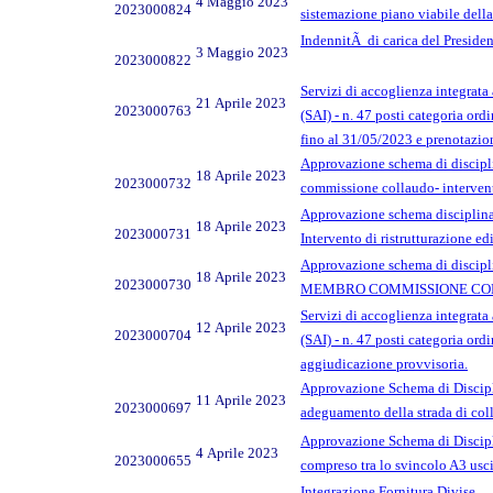
4 Maggio 2023
2023000824
sistemazione piano viabile de
IndennitÃ di carica del Preside
3 Maggio 2023
2023000822
Servizi di accoglienza integrata 
21 Aprile 2023
2023000763
(SAI) - n. 47 posti categoria ord
fino al 31/05/2023 e prenotazio
Approvazione schema di disciplina
18 Aprile 2023
2023000732
commissione collaudo- intervent
Approvazione schema disciplinare
18 Aprile 2023
2023000731
Intervento di ristrutturazione 
Approvazione schema di discip
18 Aprile 2023
2023000730
MEMBRO COMMISSIONE COLLAUDO
Servizi di accoglienza integrata 
12 Aprile 2023
2023000704
(SAI) - n. 47 posti categoria or
aggiudicazione provvisoria.
Approvazione Schema di Discipli
11 Aprile 2023
2023000697
adeguamento della strada di coll
Approvazione Schema di Disciplin
4 Aprile 2023
2023000655
compreso tra lo svincolo A3 us
Integrazione Fornitura Divise.