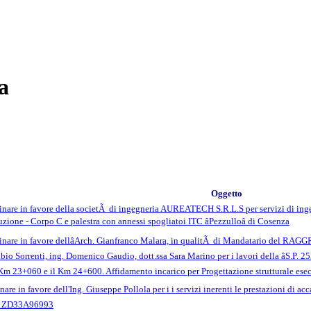
a
Oggetto
are in favore della societÃ di ingegneria AUREATECH S.R.L.S per servizi di ingegne
uzione - Corpo C e palestra con annessi spogliatoi ITC âPezzulloâ di Cosenza
plinare in favore dellâArch. Gianfranco Malara, in qualitÃ di Mandatario
bio Sorrenti, ing. Domenico Gaudio, dott.ssa Sara Marino per i lavori della âS.P. 
l Km 23+060 e il Km 24+600. Affidamento incarico per Progettazione strutturale esecu
are in favore dell'Ing. Giuseppe Pollola per i i servizi inerenti le prestazioni di 
 ZD33A96993