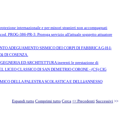
di protezione internazionale e per minori stranieri non accompagnati
 cod. PROG-386-PR-3. Proroga servizio all'attuale soggetto attuatore
ETAMENTO ADEGUAMENTO SISMICO DEI CORPI DI FABBRICA G-H-I-
 DI COSENZA.
 INGEGNERIA ED ARCHITETTURA inerenti le prestazione di
 DEL LICEO CLASSICO DI SAN DEMETRIO CORONE - (CS) CIG
NTO SISMICO DELLA PALESTRA SCOLASTICA E DELLâANNESSO
Espandi tutto
Comprimi tutto
Cerca
<< Precedenti
Successivi
>>