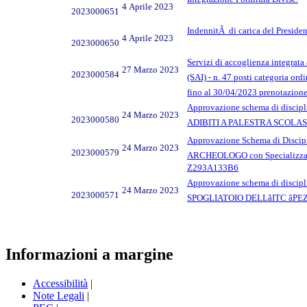
4 Aprile 2023
2023000651
IndennitÃ di carica del Presiden
4 Aprile 2023
2023000650
Servizi di accoglienza integrata 
27 Marzo 2023
2023000584
(SAI) - n. 47 posti categoria ord
fino al 30/04/2023 prenotazi
Approvazione schema di disc
24 Marzo 2023
2023000580
ADIBITI A PALESTRA SCOLAST
Approvazione Schema di Discip
24 Marzo 2023
2023000579
ARCHEOLOGO con Specializza
Z293A133B6
Approvazione schema di disc
24 Marzo 2023
2023000571
SPOGLIATOIO DELLâITC âP
Informazioni a margine
Accessibilità
|
Note Legali
|