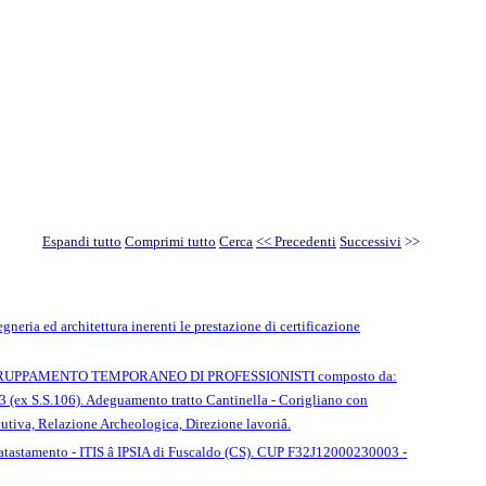
Espandi tutto
Comprimi tutto
Cerca
<< Precedenti
Successivi
>>
ria ed architettura inerenti le prestazione di certificazione
 del RAGGRUPPAMENTO TEMPORANEO DI PROFESSIONISTI composto da:
253 (ex S.S.106). Adeguamento tratto Cantinella - Corigliano con
tiva, Relazione Archeologica, Direzione lavoriâ.
accatastamento - ITIS â IPSIA di Fuscaldo (CS). CUP F32J12000230003 -