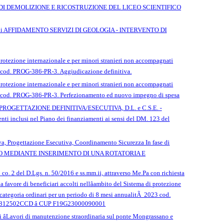
RVENTO DI DEMOLIZIONE E RICOSTRUZIONE DEL LICEO SCIENTIFICO
servizi di AFFIDAMENTO SERVIZI DI GEOLOGIA - INTERVENTO DI
di protezione internazionale e per minori stranieri non accompagnati
 â cod. PROG-386-PR-3. Aggiudicazione definitiva.
di protezione internazionale e per minori stranieri non accompagnati
22 â cod. PROG-386-PR-3. Perfezionamento ed nuovo impegno di spesa
VIZI DI PROGETTAZIONE DEFINITIVA/ESECUTIVA, D.L. e C.S.E. -
enti inclusi nel Piano dei finanziamenti ai sensi del DM. 123 del
va, Progettazione Esecutiva, Coordinamento Sicurezza In fase di
CROCIO MEDIANTE INSERIMENTO DI UNA ROTATORIA E
 co. 2 del D.Lgs. n. 50/2016 e ss.mm.ii, attraverso Me.Pa con richiesta
 a favore di beneficiari accolti nellâambito del Sistema di protezione
o categoria ordinari per un periodo di 8 mesi annualitÃ 2023 cod.
CIG 9812502CCD â CUP F19G23000090001
âLavori di manutenzione straordinaria sul ponte Mongrassano e