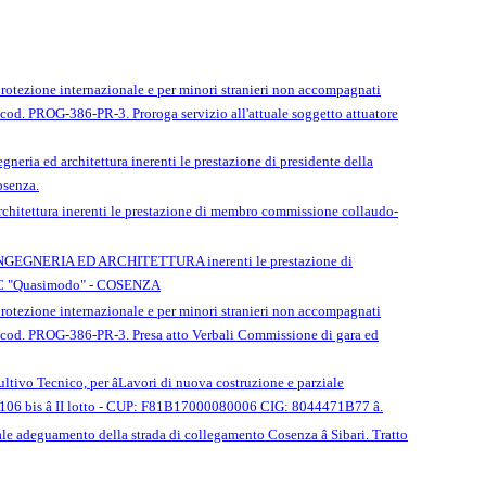
di protezione internazionale e per minori stranieri non accompagnati
 cod. PROG-386-PR-3. Proroga servizio all'attuale soggetto attuatore
gneria ed architettura inerenti le prestazione di presidente della
osenza.
Architettura inerenti le prestazione di membro commissione collaudo-
I INGEGNERIA ED ARCHITETTURA inerenti le prestazione di
GC "Quasimodo" - COSENZA
di protezione internazionale e per minori stranieri non accompagnati
 â cod. PROG-386-PR-3. Presa atto Verbali Commissione di gara ed
vo Tecnico, per âLavori di nuova costruzione e parziale
S. 106 bis â II lotto - CUP: F81B17000080006 CIG: 8044471B77 â.
ale adeguamento della strada di collegamento Cosenza â Sibari. Tratto