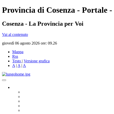
Provincia di Cosenza - Portale -
Cosenza - La Provincia per Voi
Vai al contenuto
giovedì 06 agosto 2026 ore: 09.26
Mappa
Rss
Testo
|
Versione grafica
A
|
A
|
A
Governo
Presidente
Consiglio Provinciale
Consiglieri Delegati
Assemblea dei Sindaci
Commissioni Consiliari