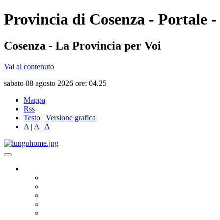
Provincia di Cosenza - Portale -
Cosenza - La Provincia per Voi
Vai al contenuto
sabato 08 agosto 2026 ore: 04.25
Mappa
Rss
Testo
|
Versione grafica
A
|
A
|
A
Governo
Presidente
Consiglio Provinciale
Consiglieri Delegati
Assemblea dei Sindaci
Commissioni Consiliari