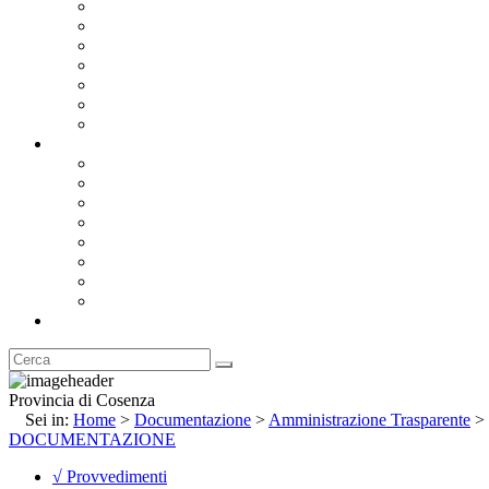
Bandi e Avvisi di Gara
Concorsi e ricerca personale
Bilanci
Amministrazione Trasparente
Statuto
Regolamenti
Provincia
Stemma e Gonfalone
Palazzo della Provincia
Le Sedi della Provincia
Territorio
I Comuni
Enti e Istituzioni
Rubrica
Provincia di Cosenza
Sei in:
Home
>
Documentazione
>
Amministrazione Trasparente
>
DOCUMENTAZIONE
√ Provvedimenti