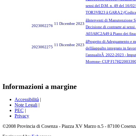
sensi del D.M. n. 49 del 16/0
TOR3VB23 â GARA 2 (Codic
âInterventi di Manutenzione 
11 Dicembre 2023
2023002276
Decisione di contrarre ai sensi
A03A8C2A49 â Piano dei finan
âProgetto di Adeguamento e me
11 Dicembre 2023
2023002275
dellâappalto integrato in fa
l'annualitÃ 2022-2023 - Imput
Morrone- CUP F17H220033900
Informazioni a margine
Accessibilità
|
Note Legali
|
PEC
|
Privacy
©2008 Provincia di Cosenza - Piazza XV Marzo n.5 - 87100 Cosenza -