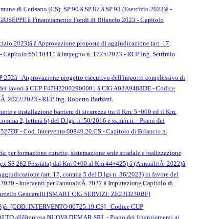
une di Cerisano (CS): SP 90 â SP 87 â SP 93 (Esercizio 2023)â -
 GIUSEPPE â Finanziamento Fondi di Bilancio 2023 - Capitolo
izio 2023)â â Approvazione proposta di aggiudicazione (art. 17,
- Capitolo 65110411 â Impegno n. 1725/2023 - RUP Ing. Settimio
 SP 252â - Approvazione progetto esecutivo dell'importo complessivo di
etto dei lavori â CUP F47H22002900001 â CIG A03A9488DE - Codice
litÃ 2022/2023 - RUP Ing. Roberto Barbieri.
ette e installazione barriere di sicurezza tra il Km. 5+000 ed il Km.
comma 2, lettera b) del D.lgs. n. 50/2016 e ss.mm.ii. - Piano dei
2527DF - Cod. Intervento 00849.20.CS - Capitolo di Bilancio n.
ria per formazione cunette, sistemazione sede stradale e realizzazione
(ex SS 282 Fossiata) dal Km 0+00 al Km 44+425) â (AnnualitÃ 2022)â
dicazione (art. 17, comma 5 del D.lgs n. 36/2023) in favore del
20 - Interventi per l'annualitÃ 2022 â Imputazione Capitolo di
. Marcello Gencarelli [SMART CIG SERVIZI: ZE23D230BF]
tÃ 2023)â- [COD. INTERVENTO 00725.19.CS] - Codice CUP
 allâImpresa NUOVA DEMAR SRL - Piano dei finanziamenti ai