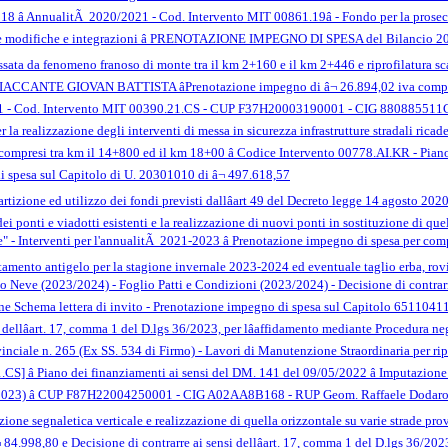
/2018 â AnnualitÃ 2020/2021 - Cod. Intervento MIT 00861.19â - Fondo per la prosec
ve modifiche e integrazioni â PRENOTAZIONE IMPEGNO DI SPESA del Bilancio 2
ressata da fenomeno franoso di monte tra il km 2+160 e il km 2+446 e riprofilatura 
ANTE GIOVAN BATTISTA âPrenotazione impegno di â¬ 26.894,02 iva compresa 
021 - Cod. Intervento MIT 00390.21.CS - CUP F37H20003190001 - CIG 880885511C
 la realizzazione degli interventi di messa in sicurezza infrastrutture stradali r
ari compresi tra km il 14+800 ed il km 18+00 â Codice Intervento 00778.AI.KR - Pia
sa sul Capitolo di U. 20301010 di â¬ 497.618,57
tizione ed utilizzo dei fondi previsti dallâart 49 del Decreto legge 14 agosto 202
ei ponti e viadotti esistenti e la realizzazione di nuovi ponti in sostituzione di quell
" - Interventi per l'annualitÃ 2021-2023 â Prenotazione impegno di spesa per co
tamento antigelo per la stagione invernale 2023-2024 ed eventuale taglio erba, rovi 
 Neve (2023/2024) - Foglio Patti e Condizioni (2023/2024) - Decisione di contrarre 
one Schema lettera di invito - Prenotazione impegno di spesa sul Capitolo 6511041
i dellâart. 17, comma 1 del D.lgs 36/2023, per lâaffidamento mediante Procedura n
vinciale n. 265 (Ex SS. 534 di Firmo) - Lavori di Manutenzione Straordinaria per rip
] â Piano dei finanziamenti ai sensi del DM. 141 del 09/05/2022 â Imputazion
6/2023) â CUP F87H22004250001 - CIG A02AA8B168 - RUP Geom. Raffaele Doda
llazione segnaletica verticale e realizzazione di quella orizzontale su varie strade p
 84.998,80 e Decisione di contrarre ai sensi dellâart. 17, comma 1 del D.lgs 36/2023