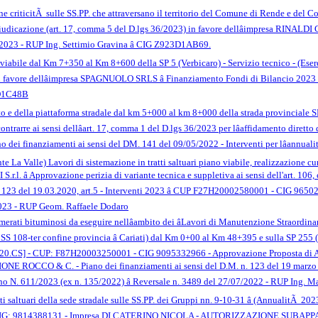
ne criticitÃ sulle SS.PP. che attraversano il territorio del Comune di Rende e del Com
udicazione (art. 17, comma 5 del D.lgs 36/2023) in favore dellâimpresa RINALDI
2023 - RUP Ing. Settimio Gravina â CIG Z923D1AB69.
no viabile dal Km 7+350 al Km 8+600 della SP 5 (Verbicaro) - Servizio tecnico - (Eserc
 favore dellâimpresa SPAGNUOLO SRLS â Finanziamento Fondi di Bilancio 2023 
3D1C48B
evato e della piattaforma stradale dal km 5+000 al km 8+000 della strada provinciale
contrarre ai sensi dellâart. 17, comma 1 del D.lgs 36/2023 per lâaffidamento dir
no dei finanziamenti ai sensi del DM. 141 del 09/05/2022 - Interventi per lâannua
e La Valle) Lavori di sistemazione in tratti saltuari piano viabile, realizzazione cun
r.l. â Approvazione perizia di variante tecnica e suppletiva ai sensi dell'art. 106, 
. 123 del 19.03.2020, art.5 - Interventi 2023 â CUP F27H20002580001 - CIG 9650
023 - RUP Geom. Raffaele Dodaro
erati bituminosi da eseguire nellâambito dei âLavori di Manutenzione Straordina
 SS 108-ter confine provincia â Cariati) dal Km 0+00 al Km 48+395 e sulla SP 255 
CS] - CUP: F87H20003250001 - CIG 9095332966 - Approvazione Proposta di Aggiu
NE ROCCO & C. - Piano dei finanziamenti ai sensi del D.M. n. 123 del 19 marzo 20
no N. 611/2023 (ex n. 135/2022) â Reversale n. 3489 del 27/07/2022 - RUP Ing
ratti saltuari della sede stradale sulle SS.PP. dei Gruppi nn. 9-10-31 â (Annuali
IG: 9814388131 - Impresa DI CATERINO NICOLA - AUTORIZZAZIONE SUBAPPALTO