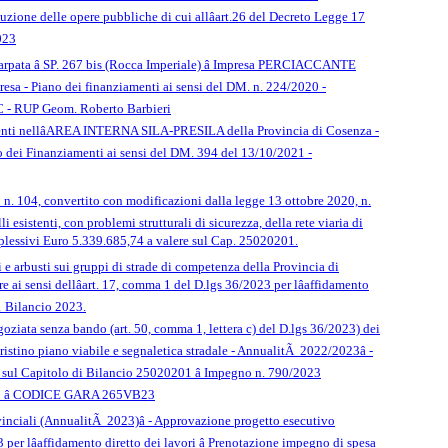
uzione delle opere pubbliche di cui allâart.26 del Decreto Legge 17
023
scarpata â SP. 267 bis (Rocca Imperiale) â Impresa PERCIACCANTE
- Piano dei finanziamenti ai sensi del DM. n. 224/2020 -
 - RUP Geom. Roberto Barbieri
icadenti nellâAREA INTERNA SILA-PRESILA della Provincia di Cosenza -
no dei Finanziamenti ai sensi del DM. 394 del 13/10/2021 -
0 n. 104, convertito con modificazioni dalla legge 13 ottobre 2020, n.
i esistenti, con problemi strutturali di sicurezza, della rete viaria di
mplessivi Euro 5.339.685,74 a valere sul Cap. 25020201.
e arbusti sui gruppi di strade di competenza della Provincia di
ai sensi dellâart. 17, comma 1 del D.lgs 36/2023 per lâaffidamento
1 Bilancio 2023.
egoziata senza bando (art. 50, comma 1, lettera c) del D.lgs 36/2023) dei
ristino piano viabile e segnaletica stradale - AnnualitÃ 2022/2023â -
e sul Capitolo di Bilancio 25020201 â Impegno n. 790/2023
ro â CODICE GARA 265VB23
rovinciali (AnnualitÃ 2023)â - Approvazione progetto esecutivo
 per lâaffidamento diretto dei lavori â Prenotazione impegno di spesa