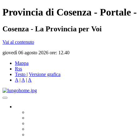
Provincia di Cosenza - Portale -
Cosenza - La Provincia per Voi
Vai al contenuto
giovedì 06 agosto 2026 ore: 12.40
Mappa
Rss
Testo
|
Versione grafica
A
|
A
|
A
Governo
Presidente
Consiglio Provinciale
Consiglieri Delegati
Assemblea dei Sindaci
Commissioni Consiliari