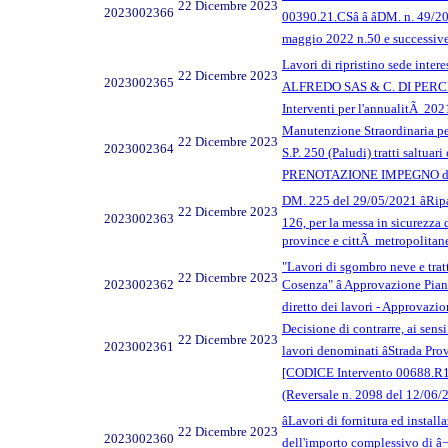
22 Dicembre 2023
2023002366
00390.21.CSâ â âDM. n. 49
maggio 2022 n.50 e successi
Lavori di ripristino sede inte
22 Dicembre 2023
2023002365
ALFREDO SAS & C. DI PERCIACC
Interventi per l'annualitÃ 2
Manutenzione Straordinaria per
22 Dicembre 2023
2023002364
S.P. 250 (Paludi) tratti saltu
PRENOTAZIONE IMPEGNO di spe
DM. 225 del 29/05/2021 âRipar
22 Dicembre 2023
2023002363
126, per la messa in sicurezza d
province e cittÃ metropolitane
"Lavori di sgombro neve e trat
22 Dicembre 2023
2023002362
Cosenza" â Approvazione Piano
diretto dei lavori - Approvazi
Decisione di contrarre, ai sens
22 Dicembre 2023
2023002361
lavori denominati âStrada Pro
[CODICE Intervento 00688.R1.CS
(Reversale n. 2098 del 12/0
âLavori di fornitura ed insta
22 Dicembre 2023
2023002360
dell'importo complessivo di â¬