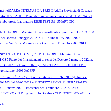
icadenti nellâAREA INTERNA SILA-PRESILA della Provincia di Cosenza -
rvento 00778.AI.KR - Piano dei Finanziamenti ai sensi del DM. 394 del
 laboratorio Laboratorio RESISTEST Srl - SMART CIG:
to dei âLAVORI di Manutenzione straordinaria al ponticello km 103+800
nsi del Decreto 9 maggio 2022, n. 141 â AnnualitÃ 2022-2023 -
atorio Geofisica Misure S.n.c. - Capitolo di Bilancio 25020201 â
 ESECUTIVA, D.L., C.S.E , C.S.P.: âLAVORI di Manutenzione
1.CS â Piano dei finanziamenti ai sensi del Decreto 9 maggio 2022, n.
lgs. n. 36/2023 in favore dellâIng. LA GRECA ALFREDO GIUSEPPE
progettazione: Z603DA9FFF
elo -AnnualitÃ 2022)â - [Codice intervento 00766.20.CS] - Impresa
 2023001793 del 29/09/2023 e AUTORIZZAZIONE AL SUBAPPALTO
19 marzo 2020 - Interventi per l'annualitÃ 2021/2024 â
 27/07/2022) - RUP Ing. Settimio Gravina - CUP F37H20002920001 -
NZA