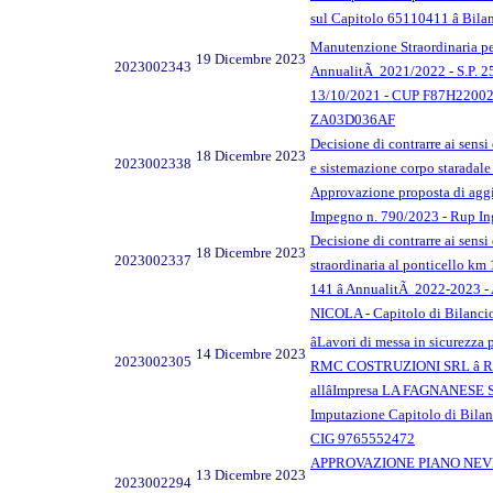
sul Capitolo 65110411 â Bil
Manutenzione Straordinaria per
19 Dicembre 2023
2023002343
AnnualitÃ 2021/2022 - S.P. 250
13/10/2021 - CUP F87H220022
ZA03D036AF
Decisione di contrarre ai sens
18 Dicembre 2023
2023002338
e sistemazione corpo staradale 
Approvazione proposta di aggiud
Impegno n. 790/2023 - Rup In
Decisione di contrarre ai sens
18 Dicembre 2023
2023002337
straordinaria al ponticello km 
141 â AnnualitÃ 2022-2023 -
NICOLA - Capitolo di Bilancio
âLavori di messa in sicurezza
14 Dicembre 2023
2023002305
RMC COSTRUZIONI SRL â RE
allâImpresa LA FAGNANESE SC
Imputazione Capitolo di Bilan
CIG 9765552472
APPROVAZIONE PIANO NEV
13 Dicembre 2023
2023002294