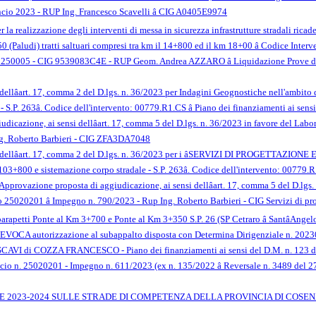
ancio 2023 - RUP Ing. Francesco Scavelli â CIG A0405E9974
 la realizzazione degli interventi di messa in sicurezza infrastrutture stradali r
 (Paludi) tratti saltuari compresi tra km il 14+800 ed il km 18+00 â Codice Inte
50005 - CIG 9539083C4E - RUP Geom. Andrea AZZARO â Liquidazione Prove di
i dellâart. 17, comma 2 del D.lgs. n. 36/2023 per Indagini Geognostiche nell'ambi
- S.P. 263â. Codice dell'intervento: 00779.R1.CS â Piano dei finanziamenti ai se
icazione, ai sensi dellâart. 17, comma 5 del D.lgs. n. 36/2023 in favore del Labor
g. Roberto Barbieri - CIG ZFA3DA7048
i dellâart. 17, comma 2 del D.lgs. n. 36/2023 per i âSERVIZI DI PROGETTAZIONE
103+800 e sistemazione corpo stradale - S.P. 263â. Codice dell'intervento: 00779.R
 Approvazione proposta di aggiudicazione, ai sensi dellâart. 17, comma 5 del D.
 25020201 â Impegno n. 790/2023 - Rup Ing. Roberto Barbieri - CIG Servizi di 
 parapetti Ponte al Km 3+700 e Ponte al Km 3+350 S.P. 26 (SP Cetraro â SantâAng
VOCA autorizzazione al subappalto disposta con Determina Dirigenziale n.
AVI di COZZA FRANCESCO - Piano dei finanziamenti ai sensi del D.M. n. 123 del 
cio n. 25020201 - Impegno n. 611/2023 (ex n. 135/2022 â Reversale n. 3489 del
E 2023-2024 SULLE STRADE DI COMPETENZA DELLA PROVINCIA DI COSE