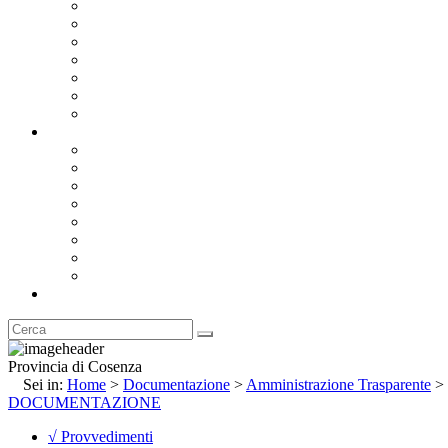
Bandi e Avvisi di Gara
Concorsi e ricerca personale
Bilanci
Amministrazione Trasparente
Statuto
Regolamenti
Provincia
Stemma e Gonfalone
Palazzo della Provincia
Le Sedi della Provincia
Territorio
I Comuni
Enti e Istituzioni
Rubrica
Provincia di Cosenza
Sei in:
Home
>
Documentazione
>
Amministrazione Trasparente
>
DOCUMENTAZIONE
√ Provvedimenti