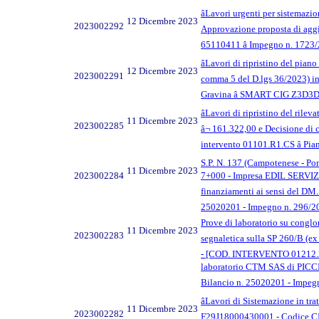
âLavori urgenti per sistemazio
12 Dicembre 2023
2023002292
Approvazione proposta di aggi
65110411 â Impegno n. 1723/
âLavori di ripristino del pia
12 Dicembre 2023
2023002291
comma 5 del D.lgs 36/2023) in
Gravina â SMART CIG Z3D
âLavori di ripristino del ril
11 Dicembre 2023
2023002285
â¬ 161.322,00 e Decisione di 
intervento 01101.R1.CS â Pia
S.P. N. 137 (Campotenese - Pont
11 Dicembre 2023
2023002284
7+000 - Impresa EDIL SERVIZI S.
finanziamenti ai sensi del DM
25020201 - Impegno n. 296/2
Prove di laboratorio su conglom
11 Dicembre 2023
2023002283
segnaletica sulla SP 260/B (ex
- [COD. INTERVENTO 01212.20.
laboratorio CTM SAS di PICCIO
Bilancio n. 25020201 - Impeg
âLavori di Sistemazione in t
11 Dicembre 2023
2023002282
F29J18000430001 - Codice C