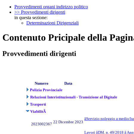
Provvedimenti organi indirizzo politico
>> Provvedimenti dirigenti
in questa sezione:
Determinazioni Dirigenziali
Contenuto Pricipale della Pagin
Provvedimenti dirigenti
Numero
Data
Polizia Provinciale
Relazioni Interistituzionali - Transizione al Digitale
Trasporti
ViabilitÃ
âServizio noleggio a medio/lu
22 Dicembre 2023
2023002367
Lavori âDM. n. 49/2018 â A