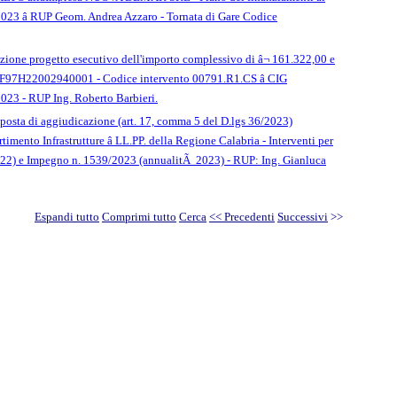
2023 â RUP Geom. Andrea Azzaro - Tornata di Gare Codice
azione progetto esecutivo dell'importo complessivo di â¬ 161.322,00 e
 CUP F97H22002940001 - Codice intervento 00791.R1.CS â CIG
2023 - RUP Ing. Roberto Barbieri.
proposta di aggiudicazione (art. 17, comma 5 del D.lgs 36/2023)
ento Infrastrutture â LL.PP. della Regione Calabria - Interventi per
022) e Impegno n. 1539/2023 (annualitÃ 2023) - RUP: Ing. Gianluca
Espandi tutto
Comprimi tutto
Cerca
<< Precedenti
Successivi
>>