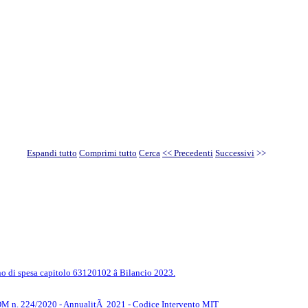
Espandi tutto
Comprimi tutto
Cerca
<< Precedenti
Successivi
>>
no di spesa capitolo 63120102 â Bilancio 2023.
 âDM n. 224/2020 - AnnualitÃ 2021 - Codice Intervento MIT