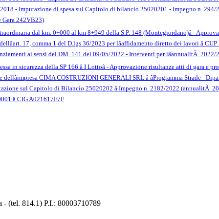
2/2018 - Imputazione di spesa sul Capitolo di bilancio 25020201 - Impegno n. 294/
e Gara 242VB23)
Straordinaria dal km. 0+000 al km 8+949 della S.P. 148 (Montegiordano)â - Approv
 dellâart. 17, comma 1 del D.lgs 36/2023 per lâaffidamento diretto dei lavori â
ziamenti ai sensi del DM. 141 del 09/05/2022 - Interventi per lâannualitÃ 2022/
ssa in sicurezza della SP 166 â I Lottoâ - Approvazione risultanze atti di gara e 
vore dellâimpresa CIMA COSTRUZIONI GENERALI SRL â âProgramma Strade - Dipartim
azione sul Capitolo di Bilancio 25020202 â Impegno n. 2182/2022 (annualitÃ 2
01 â CIG A021617F7F
 (tel. 814.1) P.I.: 80003710789