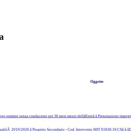
a
Oggetto
ngo termine senza conducente per 36 mesi mezzi dellâEnteâ â Prenotazione impeg
nnualitÃ 2019/2020 â Progetto Secondario - Cod. Intervento MIT 01830.19.CSâ â