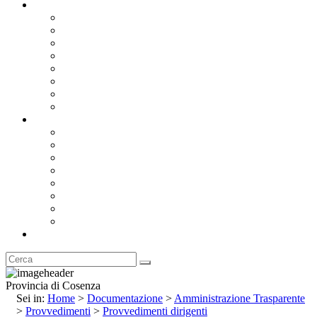
Documentazione
Albo Pretorio OnLine
Bandi e Avvisi di Gara
Concorsi e ricerca personale
Bilanci
Amministrazione Trasparente
Statuto
Regolamenti
Provincia
Stemma e Gonfalone
Palazzo della Provincia
Le Sedi della Provincia
Territorio
I Comuni
Enti e Istituzioni
Rubrica
Provincia di Cosenza
Sei in:
Home
>
Documentazione
>
Amministrazione Trasparente
>
Provvedimenti
>
Provvedimenti dirigenti