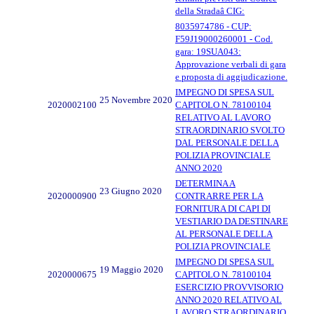
della Stradaâ CIG:
8035974786 - CUP:
F59J19000260001 - Cod.
gara: 19SUA043:
Approvazione verbali di gara
e proposta di aggiudicazione.
IMPEGNO DI SPESA SUL
25 Novembre 2020
2020002100
CAPITOLO N. 78100104
RELATIVO AL LAVORO
STRAORDINARIO SVOLTO
DAL PERSONALE DELLA
POLIZIA PROVINCIALE
ANNO 2020
DETERMINA A
23 Giugno 2020
2020000900
CONTRARRE PER LA
FORNITURA DI CAPI DI
VESTIARIO DA DESTINARE
AL PERSONALE DELLA
POLIZIA PROVINCIALE
IMPEGNO DI SPESA SUL
19 Maggio 2020
2020000675
CAPITOLO N. 78100104
ESERCIZIO PROVVISORIO
ANNO 2020 RELATIVO AL
LAVORO STRAORDINARIO