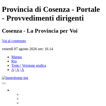
Provincia di Cosenza - Portale
- Provvedimenti dirigenti
Cosenza - La Provincia per Voi
Vai al contenuto
venerdì 07 agosto 2026 ore: 16.14
Mappa
Rss
Testo
|
Versione grafica
A
|
A
|
A
Governo
Presidente
Consiglio Provinciale
Consiglieri Delegati