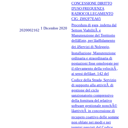
CONCESSIONE DIRITTO
D'USO FREQUENZA
RADIOCOLLEGAMENTO
CIG: Z892F7EA65
Procedura di gara, indetta dal
1 Dicembre 2020
2020002162
Settore ViabilitÃ e
Manutenzione del Territorio
dellâEnte, per lâaffidamento
dei âServizi di Noleggio,
Installazione, Manutenzione
ordinaria e straordinaria di
postazioni fisse omologate per
il rilevamento della velocitÃ ,
ai sensi dellâart. 142 del
Codice della Strada, Servizio
di supporto alla attivitÃ di
gestione del ciclo
sanzionatorio comprensivo
della fornitura del relativo
software gestionale nonchÃ©
lâattivitÃ in concessione di
recupero coattivo delle somme
non oblate nei modi e nei
termini previsti dal Codice