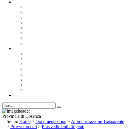
Documentazione
Albo Pretorio OnLine
Bandi e Avvisi di Gara
Concorsi e ricerca personale
Bilanci
Amministrazione Trasparente
Statuto
Regolamenti
Provincia
Stemma e Gonfalone
Palazzo della Provincia
Le Sedi della Provincia
Territorio
I Comuni
Enti e Istituzioni
Rubrica
Provincia di Cosenza
Sei in:
Home
>
Documentazione
>
Amministrazione Trasparente
>
Provvedimenti
>
Provvedimenti dirigenti