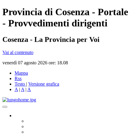
Provincia di Cosenza - Portale
- Provvedimenti dirigenti
Cosenza - La Provincia per Voi
Vai al contenuto
venerdì 07 agosto 2026 ore: 18.08
Mappa
Rss
Testo
|
Versione grafica
A
|
A
|
A
Governo
Presidente
Consiglio Provinciale
Consiglieri Delegati