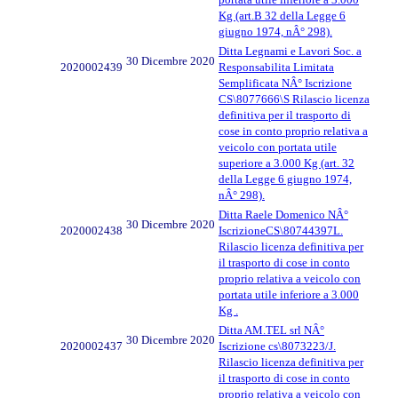
Kg (art.B 32 della Legge 6
giugno 1974, nÂ° 298).
Ditta Legnami e Lavori Soc. a
30 Dicembre 2020
2020002439
Responsabilita Limitata
Semplificata NÂ° Iscrizione
CS\8077666\S Rilascio licenza
definitiva per il trasporto di
cose in conto proprio relativa a
veicolo con portata utile
superiore a 3.000 Kg (art. 32
della Legge 6 giugno 1974,
nÂ° 298).
Ditta Raele Domenico NÂ°
30 Dicembre 2020
2020002438
IscrizioneCS\80744397L.
Rilascio licenza definitiva per
il trasporto di cose in conto
proprio relativa a veicolo con
portata utile inferiore a 3.000
Kg .
Ditta AM.TEL srl NÂ°
30 Dicembre 2020
2020002437
Iscrizione cs\8073223/J.
Rilascio licenza definitiva per
il trasporto di cose in conto
proprio relativa a veicolo con