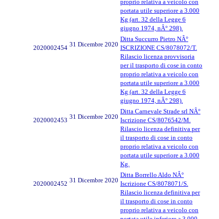
proprio relativa a veicolo con
portata utile superiore a 3.000
Kg (art. 32 della Legge 6
giugno 1974, nÂ° 298).
Ditta Succurro Pietro NÂ°
31 Dicembre 2020
2020002454
ISCRIZIONE CS/8078072/T.
Rilascio licenza provvisoria
per il trasporto di cose in conto
proprio relativa a veicolo con
portata utile superiore a 3.000
Kg (art. 32 della Legge 6
giugno 1974, nÂ° 298).
Ditta Carnevale Strade srl NÂ°
31 Dicembre 2020
2020002453
Iscrizione CS/8076542/M.
Rilascio licenza definitiva per
il trasporto di cose in conto
proprio relativa a veicolo con
portata utile superiore a 3.000
Kg.
Ditta Borrello Aldo NÂ°
31 Dicembre 2020
2020002452
Iscrizione CS/8078071/S.
Rilascio licenza definitiva per
il trasporto di cose in conto
proprio relativa a veicolo con
portata utile inferiore a 3.000