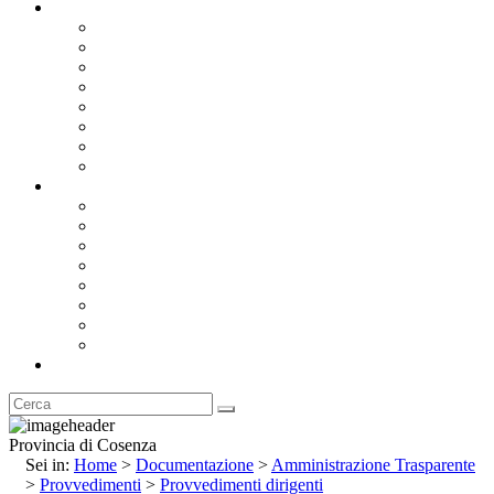
Documentazione
Albo Pretorio OnLine
Bandi e Avvisi di Gara
Concorsi e ricerca personale
Bilanci
Amministrazione Trasparente
Statuto
Regolamenti
Provincia
Stemma e Gonfalone
Palazzo della Provincia
Le Sedi della Provincia
Territorio
I Comuni
Enti e Istituzioni
Rubrica
Provincia di Cosenza
Sei in:
Home
>
Documentazione
>
Amministrazione Trasparente
>
Provvedimenti
>
Provvedimenti dirigenti