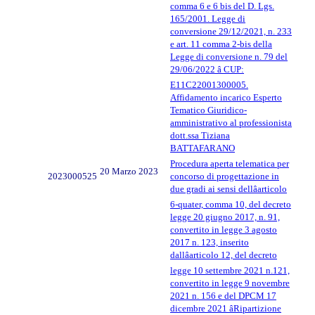
comma 6 e 6 bis del D. Lgs.
165/2001. Legge di
conversione 29/12/2021, n. 233
e art. 11 comma 2-bis della
Legge di conversione n. 79 del
29/06/2022 â CUP:
E11C22001300005.
Affidamento incarico Esperto
Tematico Giuridico-
amministrativo al professionista
dott.ssa Tiziana
BATTAFARANO
Procedura aperta telematica per
20 Marzo 2023
2023000525
concorso di progettazione in
due gradi ai sensi dellâarticolo
6-quater, comma 10, del decreto
legge 20 giugno 2017, n. 91,
convertito in legge 3 agosto
2017 n. 123, inserito
dallâarticolo 12, del decreto
legge 10 settembre 2021 n.121,
convertito in legge 9 novembre
2021 n. 156 e del DPCM 17
dicembre 2021 âRipartizione