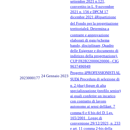
settembre 2021 n.121,
convertito in L. 9 novembre
2021 n. 156 e DPCM 17
dicembre 2021 âRipartizione
del Fondo per la progettazione
territorialeâ. Determina a
contrarre e approvazione
elaborati di gara (schema
bando, disciplinare, Quadro
delle Esigenze e documento di
indirizzo della progettazione).
CUP F82B22000620006 - CIG
9637496949
Progetto âPROFESSIONISTI AL
24 Gennaio 2023
2023000177
SUDâ Procedura di selezione di
n. 2 (due) figure di alta
specializzazione (profilo senior)
ai quali conferire un incarico
con contratto di lavoro
autonomo ai sensi dellâart. 7
comma 6 e 6 bis del D. Lgs.
165/2001 . Legge di
conversione 29/12/2021, n. 233
e art. 11 comma 2-bis della