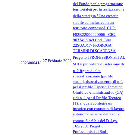
del Fondo per la progettazione
territorialeâ per la realizzazione
della strategia âUna crescita
stabile ed inclusiva in un
territorio connessoâ. CUP:
F82B22000620006 - CIG:
9637496949 Cod. Gara
22SUA017- PROROGA
TERMINI DI SCADENZA.
Progetto âPROFESSIONISTI AL
27 Febbraio 2023
2023000418
SUDâ procedura di selezione di
n. 2 figure di alta
specializzazione (profilo
senior), rispettivamente, di n. 1
per il profilo Esperto Tematico
Giuridico-amministrativo (GA)
e di n. 1 per il Profilo Tecnico
(T), ai quali conferire un
incarico con contratto di lavoro
autonomo ai sensi dellâart. 7
comma 6 e 6 bis del D. Lgs.
165/2001 Progetto
Professionisti al Sud -