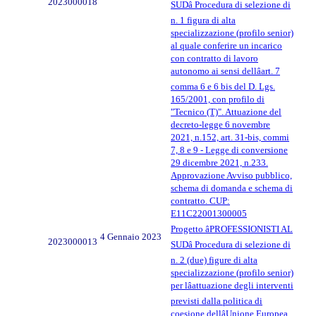
2023000018
SUDâ Procedura di selezione di
n. 1 figura di alta
specializzazione (profilo senior)
al quale conferire un incarico
con contratto di lavoro
autonomo ai sensi dellâart. 7
comma 6 e 6 bis del D. Lgs.
165/2001, con profilo di
"Tecnico (T)". Attuazione del
decreto-legge 6 novembre
2021, n.152, art. 31-bis, commi
7, 8 e 9 - Legge di conversione
29 dicembre 2021, n.233.
Approvazione Avviso pubblico,
schema di domanda e schema di
contratto. CUP:
E11C22001300005
Progetto âPROFESSIONISTI AL
4 Gennaio 2023
2023000013
SUDâ Procedura di selezione di
n. 2 (due) figure di alta
specializzazione (profilo senior)
per lâattuazione degli interventi
previsti dalla politica di
coesione dellâUnione Europea