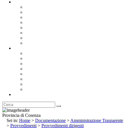
Documentazione
Albo Pretorio OnLine
Bandi e Avvisi di Gara
Concorsi e ricerca personale
Bilanci
Amministrazione Trasparente
Statuto
Regolamenti
Provincia
Stemma e Gonfalone
Palazzo della Provincia
Le Sedi della Provincia
Territorio
I Comuni
Enti e Istituzioni
Rubrica
Provincia di Cosenza
Sei in:
Home
>
Documentazione
>
Amministrazione Trasparente
>
Provvedimenti
>
Provvedimenti dirigenti