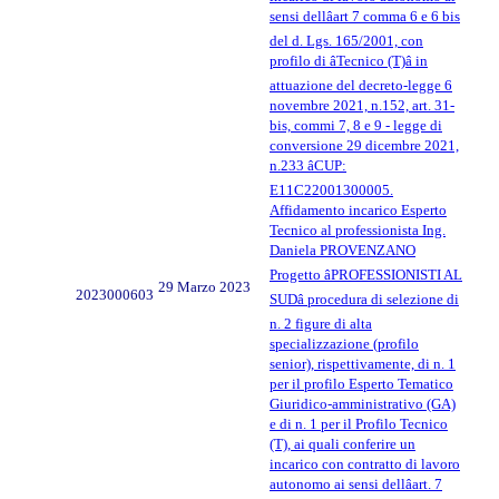
sensi dellâart 7 comma 6 e 6 bis
del d. Lgs. 165/2001, con
profilo di âTecnico (T)â in
attuazione del decreto-legge 6
novembre 2021, n.152, art. 31-
bis, commi 7, 8 e 9 - legge di
conversione 29 dicembre 2021,
n.233 âCUP:
E11C22001300005.
Affidamento incarico Esperto
Tecnico al professionista Ing.
Daniela PROVENZANO
Progetto âPROFESSIONISTI AL
29 Marzo 2023
2023000603
SUDâ procedura di selezione di
n. 2 figure di alta
specializzazione (profilo
senior), rispettivamente, di n. 1
per il profilo Esperto Tematico
Giuridico-amministrativo (GA)
e di n. 1 per il Profilo Tecnico
(T), ai quali conferire un
incarico con contratto di lavoro
autonomo ai sensi dellâart. 7