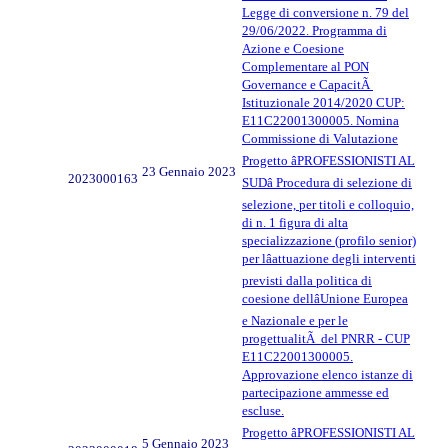
Legge di conversione n. 79 del
29/06/2022. Programma di
Azione e Coesione
Complementare al PON
Governance e CapacitÃ
Istituzionale 2014/2020 CUP:
E11C22001300005. Nomina
Commissione di Valutazione
Progetto âPROFESSIONISTI AL
23 Gennaio 2023
2023000163
SUDâ Procedura di selezione di
selezione, per titoli e colloquio,
di n. 1 figura di alta
specializzazione (profilo senior)
per lâattuazione degli interventi
previsti dalla politica di
coesione dellâUnione Europea
e Nazionale e per le
progettualitÃ del PNRR - CUP
E11C22001300005.
Approvazione elenco istanze di
partecipazione ammesse ed
escluse.
Progetto âPROFESSIONISTI AL
5 Gennaio 2023