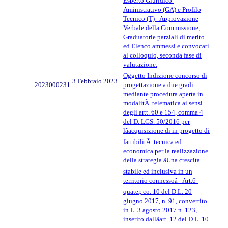
Esperto Giuridico-
Aministrativo (GA) e Profilo
Tecnico (T) - Approvazione
Verbale della Commissione,
Graduatorie parziali di merito
ed Elenco ammessi e convocati
al colloquio, seconda fase di
valutazione.
Oggetto Indizione concorso di
3 Febbraio 2023
2023000231
progettazione a due gradi
mediante procedura aperta in
modalitÃ telematica ai sensi
degli artt. 60 e 154, comma 4
del D. LGS. 50/2016 per
lâacquisizione di in progetto di
fattibilitÃ tecnica ed
economica per la realizzazione
della strategia âUna crescita
stabile ed inclusiva in un
territorio connessoâ - Art.6-
quater, co. 10 del D.L. 20
giugno 2017, n. 91, convertito
in L. 3 agosto 2017 n. 123,
inserito dallâart. 12 del D.L. 10