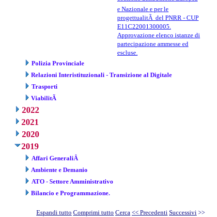
e Nazionale e per le
progettualitÃ del PNRR - CUP
E11C22001300005.
Approvazione elenco istanze di
partecipazione ammesse ed
escluse.
Polizia Provinciale
Relazioni Interistituzionali - Transizione al Digitale
Trasporti
ViabilitÃ
2022
2021
2020
2019
Affari GeneraliÂ
Ambiente e Demanio
ATO - Settore Amministrativo
Bilancio e Programmazione.
Espandi tutto
Comprimi tutto
Cerca
<< Precedenti
Successivi
>>