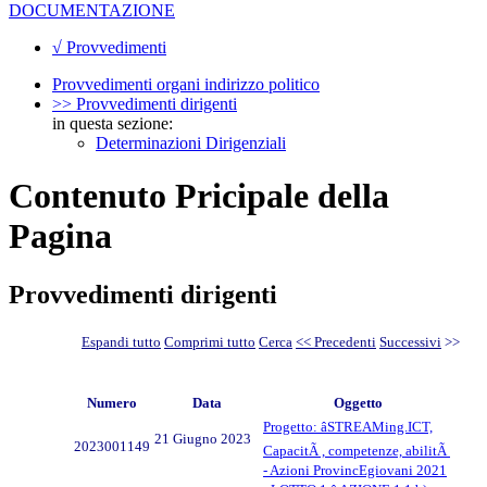
DOCUMENTAZIONE
√ Provvedimenti
Provvedimenti organi indirizzo politico
>> Provvedimenti dirigenti
in questa sezione:
Determinazioni Dirigenziali
Contenuto Pricipale della
Pagina
Provvedimenti dirigenti
Espandi tutto
Comprimi tutto
Cerca
<< Precedenti
Successivi
>>
Numero
Data
Oggetto
Progetto: âSTREAMing.ICT,
21 Giugno 2023
2023001149
CapacitÃ , competenze, abilitÃ
- Azioni ProvincEgiovani 2021