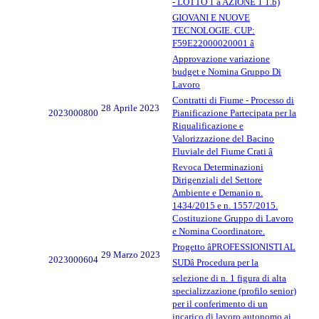
- LOTTO 1 â AZIONE 1 1.b)
GIOVANI E NUOVE
TECNOLOGIE. CUP:
F59E22000020001 â
Approvazione variazione
budget e Nomina Gruppo Di
Lavoro
Contratti di Fiume - Processo di
28 Aprile 2023
2023000800
Pianificazione Partecipata per la
Riqualificazione e
Valorizzazione del Bacino
Fluviale del Fiume Crati â
Revoca Determinazioni
Dirigenziali del Settore
Ambiente e Demanio n.
1434/2015 e n. 1557/2015.
Costituzione Gruppo di Lavoro
e Nomina Coordinatore.
Progetto âPROFESSIONISTI AL
29 Marzo 2023
2023000604
SUDâ Procedura per la
selezione di n. 1 figura di alta
specializzazione (profilo senior)
per il conferimento di un
incarico di lavoro autonomo ai