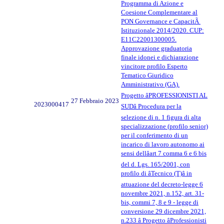
Programma di Azione e
Coesione Complementare al
PON Governance e CapacitÃ
Istituzionale 2014/2020. CUP:
E11C22001300005.
Approvazione graduatoria
finale idonei e dichiarazione
vincitore profilo Esperto
Tematico Giuridico
Amministrativo (GA).
Progetto âPROFESSIONISTI AL
27 Febbraio 2023
2023000417
SUDâ Procedura per la
selezione di n. 1 figura di alta
specializzazione (profilo senior)
per il conferimento di un
incarico di lavoro autonomo ai
sensi dellâart 7 comma 6 e 6 bis
del d. Lgs. 165/2001, con
profilo di âTecnico (T)â in
attuazione del decreto-legge 6
novembre 2021, n.152, art. 31-
bis, commi 7, 8 e 9 - legge di
conversione 29 dicembre 2021,
n.233 â Progetto âProfessionisti