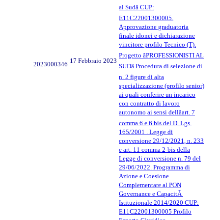
al Sudâ CUP:
E11C22001300005.
Approvazione graduatoria
finale idonei e dichiarazione
vincitore profilo Tecnico (T).
Progetto âPROFESSIONISTI AL
17 Febbraio 2023
2023000346
SUDâ Procedura di selezione di
n. 2 figure di alta
specializzazione (profilo senior)
ai quali conferire un incarico
con contratto di lavoro
autonomo ai sensi dellâart. 7
comma 6 e 6 bis del D. Lgs.
165/2001 . Legge di
conversione 29/12/2021, n. 233
e art. 11 comma 2-bis della
Legge di conversione n. 79 del
29/06/2022. Programma di
Azione e Coesione
Complementare al PON
Governance e CapacitÃ
Istituzionale 2014/2020 CUP:
E11C22001300005 Profilo