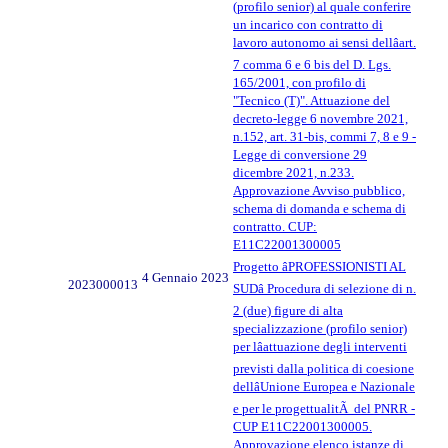
(profilo senior) al quale conferire
un incarico con contratto di
lavoro autonomo ai sensi dellâart.
7 comma 6 e 6 bis del D. Lgs.
165/2001, con profilo di
"Tecnico (T)". Attuazione del
decreto-legge 6 novembre 2021,
n.152, art. 31-bis, commi 7, 8 e 9 -
Legge di conversione 29
dicembre 2021, n.233.
Approvazione Avviso pubblico,
schema di domanda e schema di
contratto. CUP:
E11C22001300005
Progetto âPROFESSIONISTI AL
4 Gennaio 2023
2023000013
SUDâ Procedura di selezione di n.
2 (due) figure di alta
specializzazione (profilo senior)
per lâattuazione degli interventi
previsti dalla politica di coesione
dellâUnione Europea e Nazionale
e per le progettualitÃ del PNRR -
CUP E11C22001300005.
Approvazione elenco istanze di