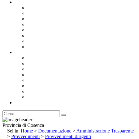
Documentazione
Albo Pretorio OnLine
Bandi e Avvisi di Gara
Concorsi e ricerca personale
Bilanci
Amministrazione Trasparente
Statuto
Regolamenti
Provincia
Stemma e Gonfalone
Palazzo della Provincia
Le Sedi della Provincia
Territorio
I Comuni
Enti e Istituzioni
Rubrica
Provincia di Cosenza
Sei in:
Home
>
Documentazione
>
Amministrazione Trasparente
>
Provvedimenti
>
Provvedimenti dirigenti