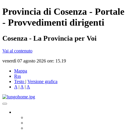
Provincia di Cosenza - Portale
- Provvedimenti dirigenti
Cosenza - La Provincia per Voi
Vai al contenuto
venerdì 07 agosto 2026 ore: 15.19
Mappa
Rss
Testo
|
Versione grafica
A
|
A
|
A
Governo
Presidente
Consiglio Provinciale
Consiglieri Delegati