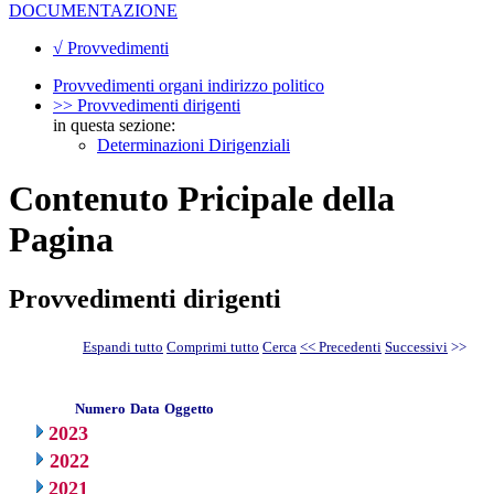
DOCUMENTAZIONE
√ Provvedimenti
Provvedimenti organi indirizzo politico
>> Provvedimenti dirigenti
in questa sezione:
Determinazioni Dirigenziali
Contenuto Pricipale della
Pagina
Provvedimenti dirigenti
Espandi tutto
Comprimi tutto
Cerca
<< Precedenti
Successivi
>>
Numero
Data
Oggetto
2023
2022
2021