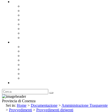
Documentazione
Albo Pretorio OnLine
Bandi e Avvisi di Gara
Concorsi e ricerca personale
Bilanci
Amministrazione Trasparente
Statuto
Regolamenti
Provincia
Stemma e Gonfalone
Palazzo della Provincia
Le Sedi della Provincia
Territorio
I Comuni
Enti e Istituzioni
Rubrica
Provincia di Cosenza
Sei in:
Home
>
Documentazione
>
Amministrazione Trasparente
>
Provvedimenti
>
Provvedimenti dirigenti