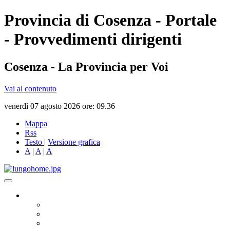
Provincia di Cosenza - Portale
- Provvedimenti dirigenti
Cosenza - La Provincia per Voi
Vai al contenuto
venerdì 07 agosto 2026 ore: 09.36
Mappa
Rss
Testo
|
Versione grafica
A
|
A
|
A
Governo
Presidente
Consiglio Provinciale
Consiglieri Delegati