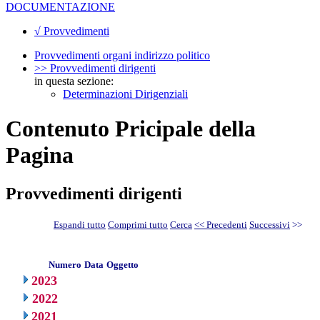
DOCUMENTAZIONE
√ Provvedimenti
Provvedimenti organi indirizzo politico
>> Provvedimenti dirigenti
in questa sezione:
Determinazioni Dirigenziali
Contenuto Pricipale della
Pagina
Provvedimenti dirigenti
Espandi tutto
Comprimi tutto
Cerca
<< Precedenti
Successivi
>>
Numero
Data
Oggetto
2023
2022
2021