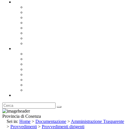
Documentazione
Albo Pretorio OnLine
Bandi e Avvisi di Gara
Concorsi e ricerca personale
Bilanci
Amministrazione Trasparente
Statuto
Regolamenti
Provincia
Stemma e Gonfalone
Palazzo della Provincia
Le Sedi della Provincia
Territorio
I Comuni
Enti e Istituzioni
Rubrica
Provincia di Cosenza
Sei in:
Home
>
Documentazione
>
Amministrazione Trasparente
>
Provvedimenti
>
Provvedimenti dirigenti