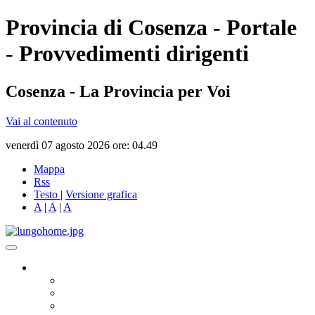
Provincia di Cosenza - Portale
- Provvedimenti dirigenti
Cosenza - La Provincia per Voi
Vai al contenuto
venerdì 07 agosto 2026 ore: 04.49
Mappa
Rss
Testo
|
Versione grafica
A
|
A
|
A
Governo
Presidente
Consiglio Provinciale
Consiglieri Delegati