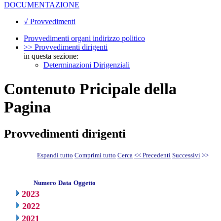
DOCUMENTAZIONE
√ Provvedimenti
Provvedimenti organi indirizzo politico
>> Provvedimenti dirigenti
in questa sezione:
Determinazioni Dirigenziali
Contenuto Pricipale della
Pagina
Provvedimenti dirigenti
Espandi tutto
Comprimi tutto
Cerca
<< Precedenti
Successivi
>>
Numero
Data
Oggetto
2023
2022
2021