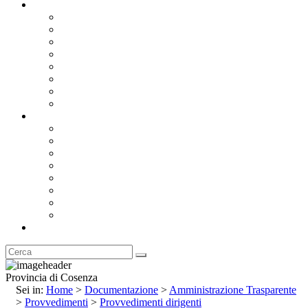
Documentazione
Albo Pretorio OnLine
Bandi e Avvisi di Gara
Concorsi e ricerca personale
Bilanci
Amministrazione Trasparente
Statuto
Regolamenti
Provincia
Stemma e Gonfalone
Palazzo della Provincia
Le Sedi della Provincia
Territorio
I Comuni
Enti e Istituzioni
Rubrica
Provincia di Cosenza
Sei in:
Home
>
Documentazione
>
Amministrazione Trasparente
>
Provvedimenti
>
Provvedimenti dirigenti