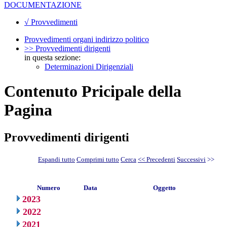
DOCUMENTAZIONE
√ Provvedimenti
Provvedimenti organi indirizzo politico
>> Provvedimenti dirigenti
in questa sezione:
Determinazioni Dirigenziali
Contenuto Pricipale della
Pagina
Provvedimenti dirigenti
Espandi tutto
Comprimi tutto
Cerca
<< Precedenti
Successivi
>>
Numero
Data
Oggetto
2023
2022
2021