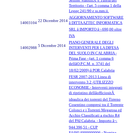
Settore ViabilitÃ e Tutela del
Territorio - l'art. 5 comma 1 della
Legge 241/90 e ss.mm.ii.
AGGIORNAMENTO SOFTWARE
22 Dicembre 2014
14003104
â DITTA AZTEC INFORMATICA
SRL â IMPORTO â¬ 690,00 oltre
IVA
PIANO GENERALE DEGLI
5 Dicembre 2014
14002988
INTERVENTI PER LA DIFESA
DEL SUOLO IN CALABRIA -
Prima Fase - (art. 1 comma 6
dellâO.P.C.M. n. 3741 del
18/02/2009) â POR Calabria
FESR 2007-2013 Linea di
intervento 3.2 -UTILIZZZO
ECONOMIE.- Interventi integrati
di ripristino dellâofficiositÃ
idraulica dei torrenti del Tirreno
Cosentino compresi tra il Torrente
Colonci e i Torrenti Megarosa ed
Acchio Classificati a rischio R4
del PAI Calabria. - Importo â¬.
944.396,51 - CUP
F44H14000000006.- Nomina