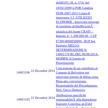
dellâO.P.C.M. n. 3741 del
18/02/2009) â POR Calabria
FESR 2007-2013 Linea di
intervento 3.2 -UTILIZZZO
ECONOMIE.- Interventi integrati
di ripristino dellâofficiositÃ
idraulica del fiume CRATI . -
Importo â¬ 1.200.000.00 - CUP
F73H14000050006 - RUP Ing.
Eugenio AIELLO-
DETERMINAZIONE N.
14001170 RG DEL 06/06/2014 -
MODIFICA Gruppo di
Progettazione
Concessione di un contributo al
22 Dicembre 2014
14003106
Comune di Belvedere per
interventi urgenti di difesa coste.
Presa atto convenzione.
Responsabile del Procedimento:
Dott. Greco Domenico
Attribuzioni specifiche
22 Dicembre 2014
14003105
responsabilitÃ alla dipendente
Esposito Concetta cat.D del