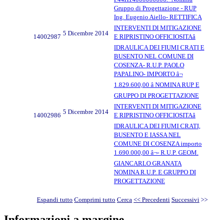
Gruppo di Progettazione - RUP
Ing. Eugenio Aiello- RETTIFICA
INTERVENTI DI MITIGAZIONE
5 Dicembre 2014
14002987
E RIPRISTINO OFFICIOSITAâ
IDRAULICA DEI FIUMI CRATI E
BUSENTO NEL COMUNE DI
COSENZA- R.U.P. PAOLO
PAPALINO- IMPORTO â¬
1.829.600,00 â NOMINA RUP E
GRUPPO DI PROGETTAZIONE
INTERVENTI DI MITIGAZIONE
5 Dicembre 2014
14002986
E RIPRISTINO OFFICIOSITAâ
IDRAULICA DEI FIUMI CRATI,
BUSENTO E IASSA NEL
COMUNE DI COSENZA importo
1.690.000,00 â¬- R.U.P. GEOM.
GIANCARLO GRANATA
NOMINA R.U.P. E GRUPPO DI
PROGETTAZIONE
Espandi tutto
Comprimi tutto
Cerca
<< Precedenti
Successivi
>>
Informazioni a margine