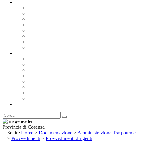
Documentazione
Albo Pretorio OnLine
Bandi e Avvisi di Gara
Concorsi e ricerca personale
Bilanci
Amministrazione Trasparente
Statuto
Regolamenti
Provincia
Stemma e Gonfalone
Palazzo della Provincia
Le Sedi della Provincia
Territorio
I Comuni
Enti e Istituzioni
Rubrica
Provincia di Cosenza
Sei in:
Home
>
Documentazione
>
Amministrazione Trasparente
>
Provvedimenti
>
Provvedimenti dirigenti