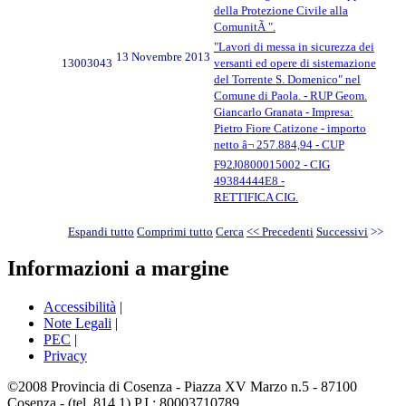
della Protezione Civile alla
ComunitÃ ".
"Lavori di messa in sicurezza dei
13 Novembre 2013
13003043
versanti ed opere di sistemazione
del Torrente S. Domenico" nel
Comune di Paola. - RUP Geom.
Giancarlo Granata - Impresa:
Pietro Fiore Catizone - importo
netto â¬ 257.884,94 - CUP
F92J0800015002 - CIG
49384444E8 -
RETTIFICA CIG.
Espandi tutto
Comprimi tutto
Cerca
<< Precedenti
Successivi
>>
Informazioni a margine
Accessibilità
|
Note Legali
|
PEC
|
Privacy
©2008 Provincia di Cosenza - Piazza XV Marzo n.5 - 87100
Cosenza - (tel. 814.1) P.I.: 80003710789