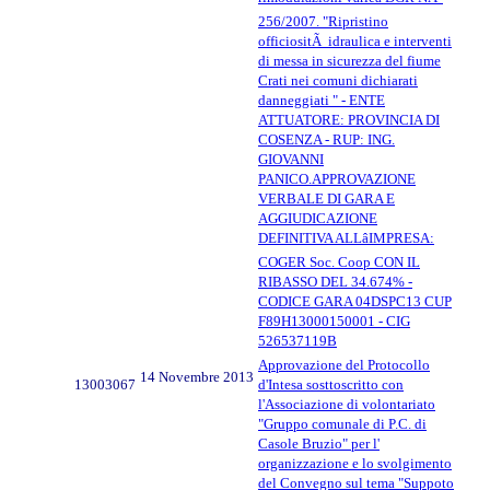
256/2007. "Ripristino
officiositÃ idraulica e interventi
di messa in sicurezza del fiume
Crati nei comuni dichiarati
danneggiati " - ENTE
ATTUATORE: PROVINCIA DI
COSENZA - RUP: ING.
GIOVANNI
PANICO.APPROVAZIONE
VERBALE DI GARA E
AGGIUDICAZIONE
DEFINITIVA ALLâIMPRESA:
COGER Soc. Coop CON IL
RIBASSO DEL 34.674% -
CODICE GARA 04DSPC13 CUP
F89H13000150001 - CIG
526537119B
Approvazione del Protocollo
14 Novembre 2013
13003067
d'Intesa sosttoscritto con
l'Associazione di volontariato
"Gruppo comunale di P.C. di
Casole Bruzio" per l'
organizzazione e lo svolgimento
del Convegno sul tema "Suppoto