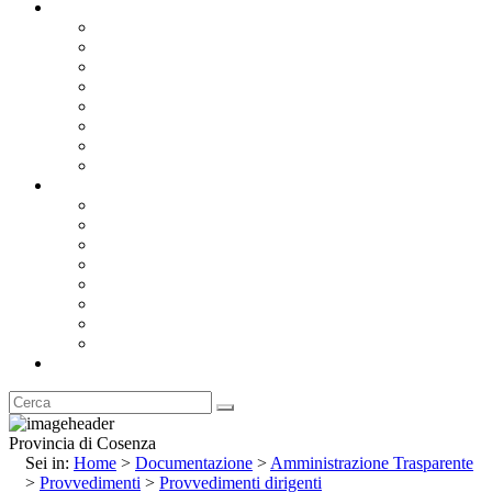
Documentazione
Albo Pretorio OnLine
Bandi e Avvisi di Gara
Concorsi e ricerca personale
Bilanci
Amministrazione Trasparente
Statuto
Regolamenti
Provincia
Stemma e Gonfalone
Palazzo della Provincia
Le Sedi della Provincia
Territorio
I Comuni
Enti e Istituzioni
Rubrica
Provincia di Cosenza
Sei in:
Home
>
Documentazione
>
Amministrazione Trasparente
>
Provvedimenti
>
Provvedimenti dirigenti