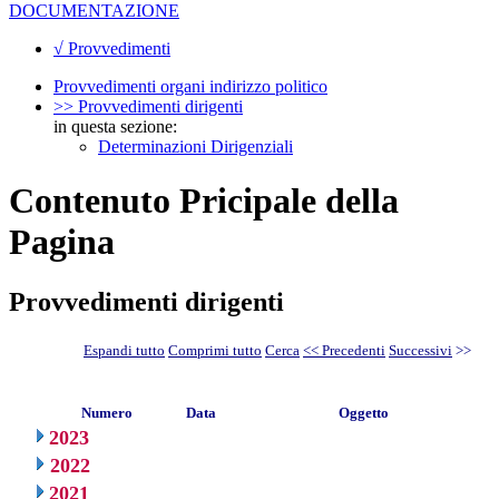
DOCUMENTAZIONE
√ Provvedimenti
Provvedimenti organi indirizzo politico
>> Provvedimenti dirigenti
in questa sezione:
Determinazioni Dirigenziali
Contenuto Pricipale della
Pagina
Provvedimenti dirigenti
Espandi tutto
Comprimi tutto
Cerca
<< Precedenti
Successivi
>>
Numero
Data
Oggetto
2023
2022
2021