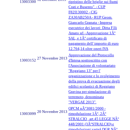
13003300
ripristino delle briglie sui fiumi
Crati e Busento". - CUP
F82I130002 - CIG
ZA30AB250A - RUP Geom.
Giancarlo Granata - Impresa
esecutrice dei lavori: Ditta F.lli
Amato srl - Approvazione 1Â°
SAL, e 1Â° certificato di
pagamento dell' importo di euro
12.764,14 oltre oneri IVA
Approvazione del Protocollo
27 Novembre 2013
13003152
d'Intesa sosttoscritto con
l'Associazione di volontariato
"Roggiano 13" per l'
organizzazione e lo svolgimento
della prova di evacuazione degli
edifici scolastici di Roggiano
Gravina per simulazione di
terremoto, denominata
"VERGAE 2013".
OPCM nÂ°3081/2000 -
20 Novembre 2013
13003099
rimodulazione 1Â°, 2Â°
STRALCIO , art.45 LEGGE NÂ°
448/2001 (3Â°STRALCIO) e
rimodulazioni varieâ DGR NÂ°